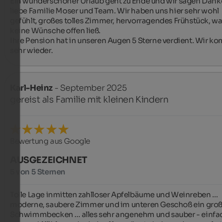
Ein wunderschöner Urlaub geht zu Ende und wir sagen Danke
liebe Familie Moser und Team. Wir haben uns hier sehr wohl 
gefühlt, großes tolles Zimmer, hervorragendes Frühstück, wa
keine Wünsche offen ließ.

Ihre Pension hat in unseren Augen 5 Sterne verdient. Wir k
sehr wieder.
Karl-Heinz
- September 2025
gereist als Familie mit kleinen Kindern
Bewertung aus Google
AUSGEZEICHNET
5 von 5 Sternen
Tolle Lage inmitten zahlloser Apfelbäume und Weinreben … 
moderne, saubere Zimmer und im unteren Geschoß ein groß
Schwimmbecken … alles sehr angenehm und sauber - einfac