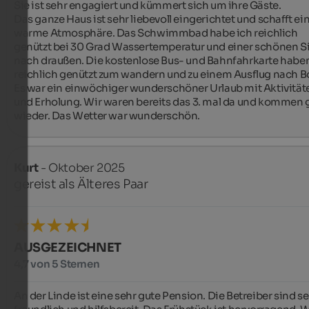
Sie ist sehr engagiert und kümmert sich um ihre Gäste.

Das ganze Haus ist sehr liebevoll eingerichtet und schafft ein
warme Atmosphäre. Das Schwimmbad habe ich reichlich 
genützt bei 30 Grad Wassertemperatur und einer schönen Si
nach draußen. Die kostenlose Bus- und Bahnfahrkarte haben
reichlich genützt zum wandern und zu einem Ausflug nach Bo
Es war ein einwöchiger wunderschöner Urlaub mit Aktivitäte
und Erholung. Wir waren bereits das 3. mal da und kommen g
wieder. Das Wetter war wunderschön.
Kurt
- Oktober 2025
gereist als Älteres Paar
AUSGEZEICHNET
4,7 von 5 Sternen
An der Linde ist eine sehr gute Pension. Die Betreiber sind se