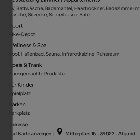
TV, Bettwäsche, Bademantel, Haartrockner, Badezimmer m
Dusche, Sitzecke, Schreibtisch, Safe
Sport
Bike-Depot
Wellness & Spa
Pool, Hallenbad, Sauna, Infrarotkabine, Ruheraum
Speis & Trank
Hausgemachte Produkte
Für Kinder
Spielplatz
Parken
Parkplatz
Adresse
Auf Karte anzeigen |
Mitterplars 15 - 39022 - Algund