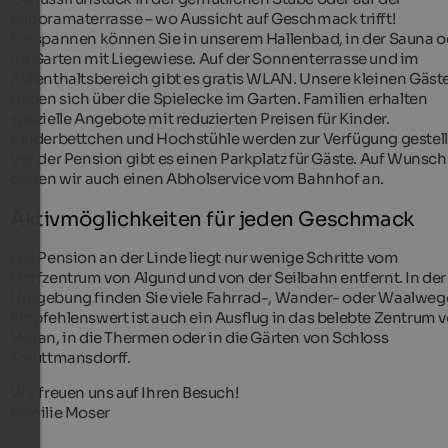
Panoramaterrasse – wo Aussicht auf Geschmack trifft!
Entspannen können Sie in unserem Hallenbad, in der Sauna o
im Garten mit Liegewiese. Auf der Sonnenterrasse und im
Aufenthaltsbereich gibt es gratis WLAN. Unsere kleinen Gäst
freuen sich über die Spielecke im Garten. Familien erhalten
spezielle Angebote mit reduzierten Preisen für Kinder.
Kinderbettchen und Hochstühle werden zur Verfügung gestell
Vor der Pension gibt es einen Parkplatz für Gäste. Auf Wunsch
bieten wir auch einen Abholservice vom Bahnhof an.
Aktivmöglichkeiten für jeden Geschmack
Die Pension an der Linde liegt nur wenige Schritte vom
Dorfzentrum von Algund und von der Seilbahn entfernt. In der
Umgebung finden Sie viele Fahrrad-, Wander- oder Waalweg
Empfehlenswert ist auch ein Ausflug in das belebte Zentrum 
Meran, in die Thermen oder in die Gärten von Schloss
Trauttmansdorff.
Wir freuen uns auf Ihren Besuch!
Familie Moser