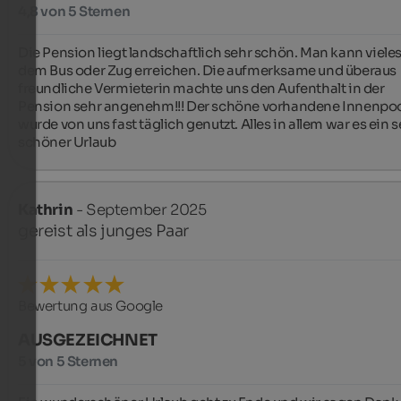
4,8 von 5 Sternen
Die Pension liegt landschaftlich sehr schön. Man kann vieles
dem Bus oder Zug erreichen. Die aufmerksame und überaus 
freundliche Vermieterin machte uns den Aufenthalt in der 
Pension sehr angenehm!!! Der schöne vorhandene Innenpoo
wurde von uns fast täglich genutzt. Alles in allem war es ein s
schöner Urlaub
Kathrin
- September 2025
gereist als junges Paar
Bewertung aus Google
AUSGEZEICHNET
5 von 5 Sternen