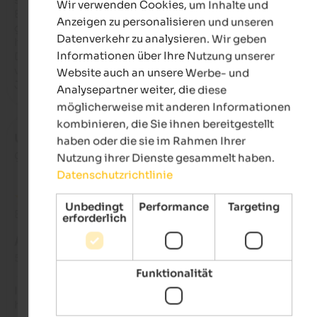
Wir verwenden Cookies, um Inhalte und
GERMAN
Elisabeth kann über alles Auskunft geben, bei Wanderungen 
Anzeigen zu personalisieren und unseren
gibt Tipps . Die Putzfee Manuela, ist immer freundlich und 
Datenverkehr zu analysieren. Wir geben
herzlich.

Informationen über Ihre Nutzung unserer
Die Pension liegt günstig an der Bushaltestelle, und zentral u
viele Wanderungen vor Ort oder mit Bus zu erkunden.

Website auch an unsere Werbe- und
Jeder Zeit würden wir hier wieder einkehren.
Analysepartner weiter, die diese
möglicherweise mit anderen Informationen
kombinieren, die Sie ihnen bereitgestellt
Ute
- Oktober 2025
haben oder die sie im Rahmen Ihrer
gereist als Alleinreisender
Nutzung ihrer Dienste gesammelt haben.
Datenschutzrichtlinie
Unbedingt
Performance
Targeting
Bewertung aus Google
erforderlich
AUSGEZEICHNET
5 von 5 Sternen
Funktionalität
Ich war (leider) drei Tage beruflich hier. Das Personal war sehr
hilfsbereit. Das Zimmer war sauber, das Frühstück ausgezeic