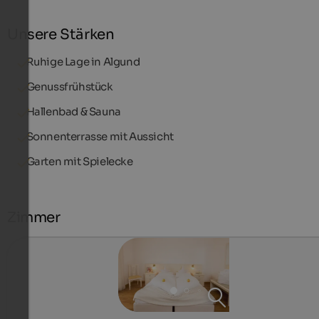
Unsere Stärken
Ruhige Lage in Algund
Genussfrühstück
Hallenbad & Sauna
Sonnenterrasse mit Aussicht
Garten mit Spielecke
Zimmer