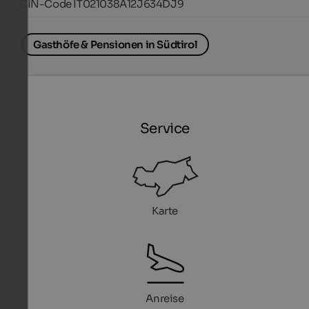
CIN-Code IT021038A12J634DJ9
Gasthöfe & Pensionen in Südtirol
Service
Karte
Anreise