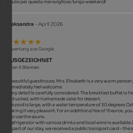
Grazie per questo meraviglioso lungo weekend!
Aleksandra
- April 2026
Bewertung aus Google
AUSGEZEICHNET
5 von 5 Sternen
A beautiful guesthouse. Mrs. Elisabeth is a very warm person;
immediately feel welcome.

Every detail is carefully considered. The breakfast buffet is fre
and varied, with homemade cake for dessert.

The pool is large, with a water temperature of 30 degrees Cels
making it very pleasant. For an additional fee of 15 euros, you
also use the sauna.

A refrigerator with various drinks and local wine is available 2
As part of our stay, we received a public transport card - the st