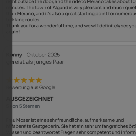
right outside the door, and the ride to Merano takes about 10-
minutes. The town of Algund is very pleasant and much quiet
than Merano, and it's also a great starting point for numerous
trekking routes.

Thank you for a wonderful time, and we will definitely see you
again!
Konny
- Oktober 2025
gereist als junges Paar
Bewertung aus Google
AUSGEZEICHNET
5 von 5 Sternen
Frau Moser ist eine sehr freundliche, aufmerksame und 
hilfsbereite Gastgeberin. Sie hat ein sehr umfangreiches örtl
Wissen und beantwortet Fragen sehr kompetent und informat