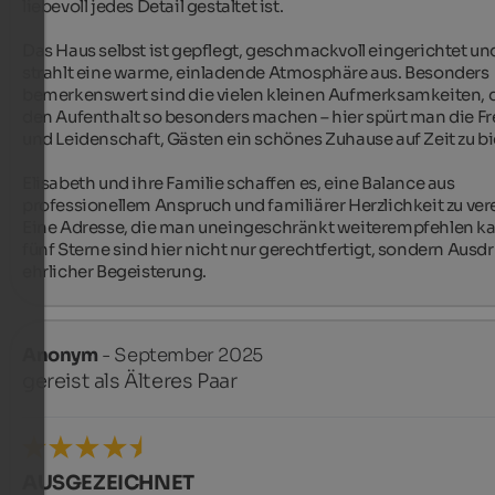
liebevoll jedes Detail gestaltet ist.

Das Haus selbst ist gepflegt, geschmackvoll eingerichtet und
strahlt eine warme, einladende Atmosphäre aus. Besonders 
bemerkenswert sind die vielen kleinen Aufmerksamkeiten, d
den Aufenthalt so besonders machen – hier spürt man die Fr
und Leidenschaft, Gästen ein schönes Zuhause auf Zeit zu bie
Elisabeth und ihre Familie schaffen es, eine Balance aus 
professionellem Anspruch und familiärer Herzlichkeit zu vere
Eine Adresse, die man uneingeschränkt weiterempfehlen kan
fünf Sterne sind hier nicht nur gerechtfertigt, sondern Ausdr
ehrlicher Begeisterung.
Anonym
- September 2025
gereist als Älteres Paar
AUSGEZEICHNET