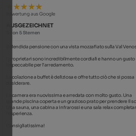
Bewertung aus Google
AUSGEZEICHNET
5 von 5 Sternen
Splendida pensione con una vista mozzafiato sulla Val Venost
I proprietari sono incredibilmente cordiali e hanno un gusto 
impeccabile per l'arredamento.

La colazione a buffet è deliziosa e offre tutto ciò che si possa 
desiderare.

La camera era nuovissima e arredata con molto gusto. Una 
grande piscina coperta e un grazioso prato per prendere il sol
Una sauna, una cabina a infrarossi e una sala relax completa
l'esperienza.

Consigliatissima!
