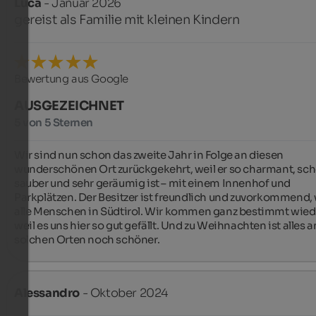
Luca
- Januar 2026
gereist als Familie mit kleinen Kindern
Bewertung aus Google
AUSGEZEICHNET
5 von 5 Sternen
Wir sind nun schon das zweite Jahr in Folge an diesen 
wunderschönen Ort zurückgekehrt, weil er so charmant, schö
sauber und sehr geräumig ist – mit einem Innenhof und 
Parkplätzen. Der Besitzer ist freundlich und zuvorkommend, 
alle Menschen in Südtirol. Wir kommen ganz bestimmt wiede
weil es uns hier so gut gefällt. Und zu Weihnachten ist alles an
solchen Orten noch schöner.
Alessandro
- Oktober 2024