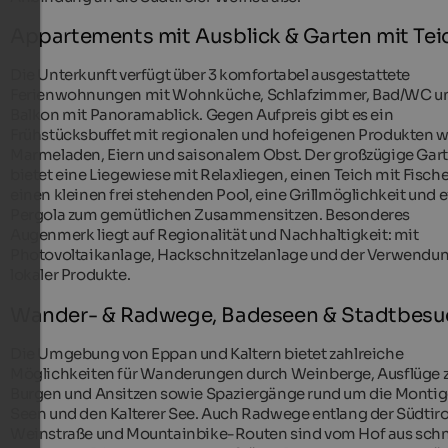
Appartements mit Ausblick & Garten mit Tei
Die Unterkunft verfügt über 3 komfortabel ausgestattete
Ferienwohnungen mit Wohnküche, Schlafzimmer, Bad/WC u
Balkon mit Panoramablick. Gegen Aufpreis gibt es ein
Frühstücksbuffet mit regionalen und hofeigenen Produkten w
Marmeladen, Eiern und saisonalem Obst. Der großzügige Gar
bietet eine Liegewiese mit Relaxliegen, einen Teich mit Fisch
einen kleinen frei stehenden Pool, eine Grillmöglichkeit und 
Pergola zum gemütlichen Zusammensitzen. Besonderes
Augenmerk liegt auf Regionalität und Nachhaltigkeit: mit
Photovoltaikanlage, Hackschnitzelanlage und der Verwendu
lokaler Produkte.
Wander- & Radwege, Badeseen & Stadtbesu
Die Umgebung von Eppan und Kaltern bietet zahlreiche
Möglichkeiten für Wanderungen durch Weinberge, Ausflüge 
Burgen und Ansitzen sowie Spaziergänge rund um die Montig
Seen und den Kalterer See. Auch Radwege entlang der Südtiro
Weinstraße und Mountainbike-Routen sind vom Hof aus schn