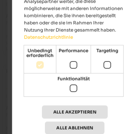
Analysepartner weiter, die diese
Bewertung aus Google
möglicherweise mit anderen Informationen
kombinieren, die Sie ihnen bereitgestellt
AUSGEZEICHNET
haben oder die sie im Rahmen Ihrer
5 von 5 Sternen
Nutzung ihrer Dienste gesammelt haben.
Sehr freundliche Familie  Kinder und Hunde sind herzlich 
Datenschutzrichtlinie
willkommen, das Haus ist sehr schön und sauber! War ein toll
Urlaub und kann ich nur empfehlen
Unbedingt
Performance
Targeting
erforderlich
Harry
- Februar 2016
Funktionalität
Bewertung aus Google
AUSGEZEICHNET
ALLE AKZEPTIEREN
5 von 5 Sternen
ALLE ABLEHNEN
Modernstes Interieur, super freundliche Vermieter, viel Platz i