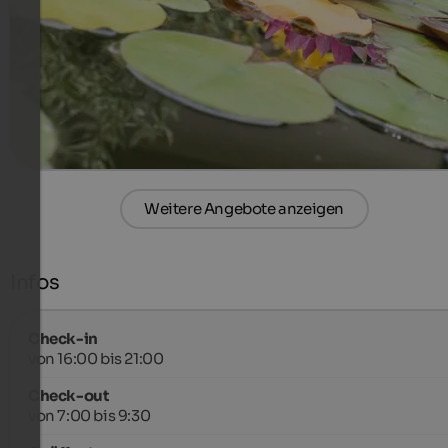
Ferienwohnunge sind garantiert
875 €
7 Nächte ab
pro Person
mehr Details
Weitere Angebote anzeigen
Infos
Check-in
von 16:00 bis 21:00
Check-out
von 7:00 bis 9:30