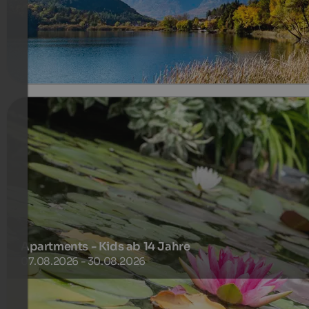
407 €
7 Nächte ab
pro Person
mehr Details
Apartments - Kids ab 14 Jahre
07.08.2026 - 30.08.2026
Erholsame Sommerferien im August sowie angenehme
Ruhe und Privatspäre im Garten mit Pool und den