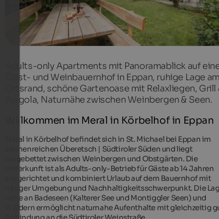
Adults-only Apartments mit Panoramablick auf ei
Obst- und Weinbauernhof in Eppan, ruhige Lage a
Ortsrand, schöne Gartenoase mit Relaxliegen, Grill
Pergola, Naturnähe zwischen Weinbergen & Seen.
Willkommen im Meral in Körbelhof in Eppan
Meral in Körbelhof befindet sich in St. Michael bei Eppan im
sonnenreichen Überetsch | Südtiroler Süden und liegt
eingebettet zwischen Weinbergen und Obstgärten. Die
Unterkunft ist als Adults-only-Betrieb für Gäste ab 14 Jahren
ausgerichtet und kombiniert Urlaub auf dem Bauernhof mit
ruhiger Umgebung und Nachhaltigkeitsschwerpunkt. Die La
nahe an Badeseen (Kalterer See und Montiggler Seen) und
Wäldern ermöglicht naturnahe Aufenthalte mit gleichzeitig g
Anbindung an die Südtiroler Weinstraße.