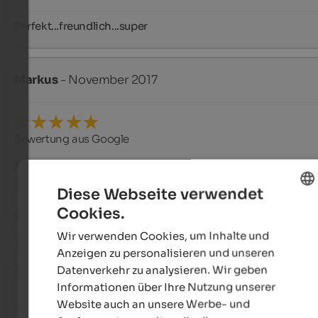
Perfekt...freundlich...super
Markus
- November 2017
Bewertung aus Google
AUSGEZEICHNET
5 von 5 Sternen
Diese Webseite verwendet
Cookies.
Wir gehen wieder hin!
ENGLISH
Wir verwenden Cookies, um Inhalte und
GERMAN
Anzeigen zu personalisieren und unseren
Jessica
- September 2016
Datenverkehr zu analysieren. Wir geben
Informationen über Ihre Nutzung unserer
Website auch an unsere Werbe- und