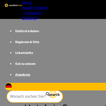
Logo
suedtirol.com
- Urlaub in
Südtirol
Südtirol erleben
Regionen & Orte
Unterkünfte
Gut zu wissen
Angebote
Unterkünfte
Südtirols Süden
Ep
search