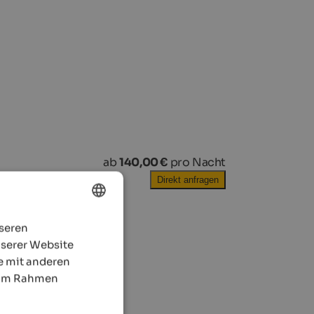
ab
140,00 €
pro Nacht
Direkt anfragen
nseren
ENGLISH
nserer Website
GERMAN
e mit anderen
e im Rahmen