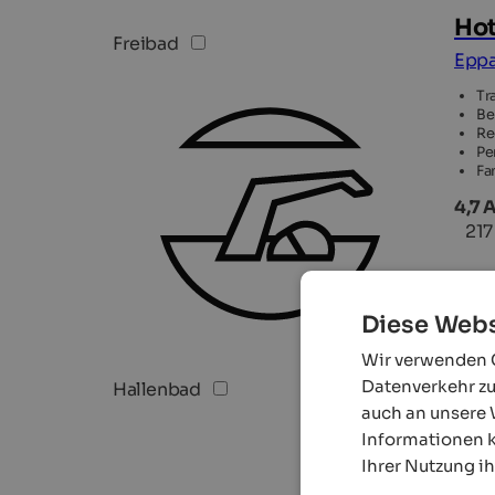
Hot
Freibad
Eppa
Tr
Be
Re
Pe
Fa
4,7 
21
Diese Webs
Wir verwenden C
Datenverkehr zu
Hallenbad
auch an unsere 
Informationen k
Ihrer Nutzung i