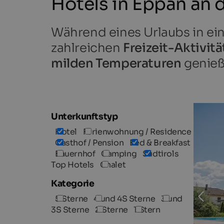
Hotels in Eppan an 
Während eines Urlaubs in e
zahlreichen
Freizeit-Aktivit
milden Temperaturen
genieß
Unterkunftstyp
Hotel
Ferienwohnung / Residence
Gasthof / Pension
Bed & Breakfast
Bauernhof
Camping
Südtirols
Top Hotels
Chalet
Kategorie
5 Sterne
4 und 4S Sterne
3 und
3S Sterne
2 Sterne
1 Stern