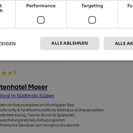
t
Performance
Targeting
Fu
ch
ALLE ABLEHNEN
ZEIGEN
ALLE A
tenhotel Moser
iggl in Südtirols Süden
tten im Naturparadies am Montiggler See
ults-only & familienfreundliche Wellness-& Wasserwelten
nderbetreuung, Teenie-Room & Spielplatz
wechslungsreiches Aktivprogramm
linarische Genüsse von morgens bis abends