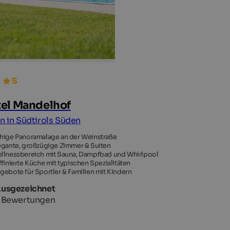
el Mandelhof
an in Südtirols Süden
hige Panoramalage an der Weinstraße
egante, großzügige Zimmer & Suiten
llnessbereich mit Sauna, Dampfbad und Whirlpool
ffinierte Küche mit typischen Spezialitäten
gebote für Sportler & Familien mit Kindern
Ausgezeichnet
7 Bewertungen