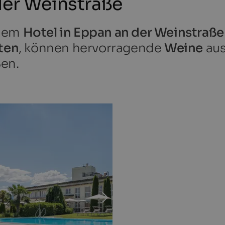
der Weinstraße
inem
Hotel in Eppan an der Weinstraße
äten
, können hervorragende
Weine
aus
en.