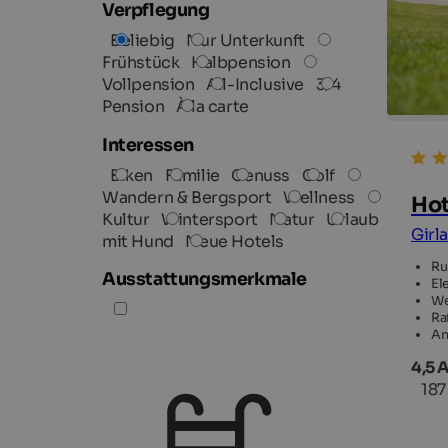
Verpflegung
Beliebig
Nur Unterkunft
Frühstück
Halbpension
Vollpension
All-Inclusive
3/4
Pension
À la carte
Interessen
Biken
Familie
Genuss
Golf
Wandern & Bergsport
Wellness
Hot
Kultur
Wintersport
Natur
Urlaub
Girl
mit Hund
Neue Hotels
Ru
Ausstattungsmerkmale
El
We
Ra
An
4,5 
18