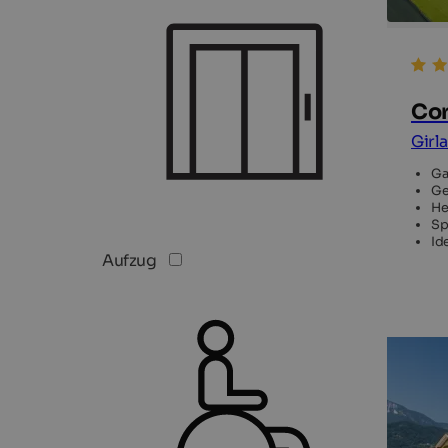
Cor
Girl
Ga
Ge
He
Sp
Id
Aufzug