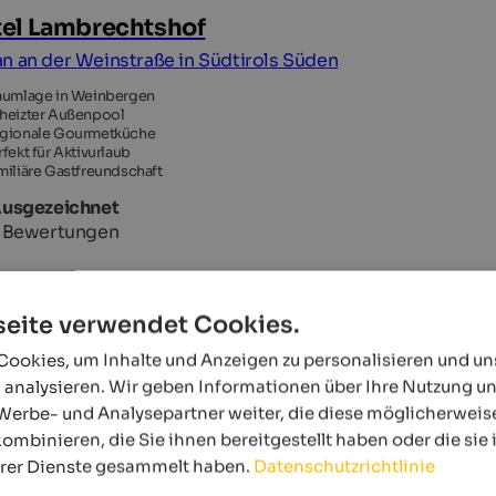
el Lambrechtshof
n an der Weinstraße in Südtirols Süden
aumlage in Weinbergen
heizter Außenpool
gionale Gourmetküche
rfekt für Aktivurlaub
miliäre Gastfreundschaft
Ausgezeichnet
7 Bewertungen
eite verwendet Cookies.
ookies, um Inhalte und Anzeigen zu personalisieren und u
 analysieren. Wir geben Informationen über Ihre Nutzung u
Werbe- und Analysepartner weiter, die diese möglicherweis
ombinieren, die Sie ihnen bereitgestellt haben oder die si
hrer Dienste gesammelt haben.
Datenschutzrichtlinie