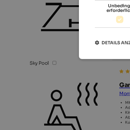
Unbeding
erforderli
DETAILS AN
Sky Pool
Gar
Mont
Mi
Ad
Ki
Ab
Ku