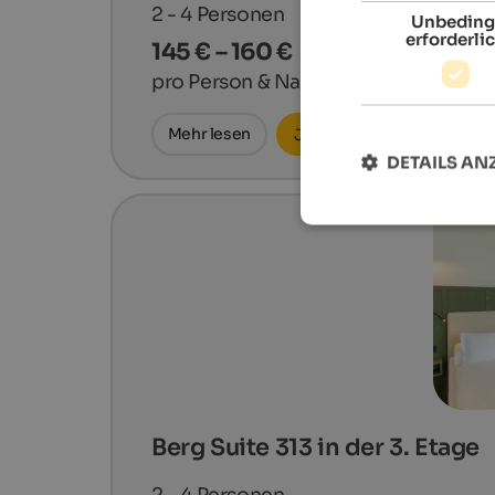
2 - 4
Personen
Unbeding
erforderli
145 € – 160 €
pro Person & Nacht
Mehr lesen
Jetzt anfragen
DETAILS AN
Berg Suite 313 in der 3. Etage
2 - 4
Personen