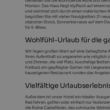
Genießen Sie die wohltuende Ruhe und Gemüt
Montan. Das Haus liegt idyllisch auf einem
und zeichnet sich durch einen malerischen Au
begrüßen Sie mit vielen Neuigkeiten: 21 neu
obersten Stock, Sonnenterrasse auf dem Da
für E-Bikes.
Wohlfühl-Urlaub für die g
Wir legen großen Wert auf eine behagliche
Ihren Aufenthalt so angenehm wie möglich zu
und Zimmer, die viel Platz, kuschelige Bette
Freibad, ein gepflegter Garten mit Liegew
hauseigenen Restaurant runden das Angebot
Vielfältige Urlaubserlebni
Außerdem ist unser Hotel ein idealer Ausgang
Rad fahren, golfen oder einfach nur faulen
die Ruine Castelfeder, das schmucke Weindo