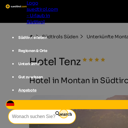
Logo
suedtirol.com
- Urlaub in
Südtirol
Südtirols Süden
Unterkünfte Mont
Südtirol erleben
Regionen & Orte
Hotel Tenz
Unterkünfte
Gut zu wissen
Hotel in Montan in Südtiro
Angebote
search