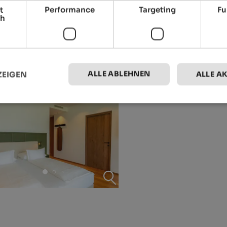
t
Performance
Targeting
Fu
ch
ALLE ABLEHNEN
ZEIGEN
ALLE A