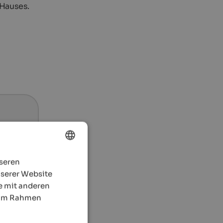
 Hauses.
nseren
ENGLISH
nserer Website
GERMAN
e mit anderen
e im Rahmen