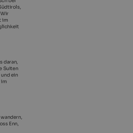
sch bei
üdtirols,
 Wir
t im
lichkeit
s daran,
e Suiten
 und ein
 im
e wandern,
oss Enn,