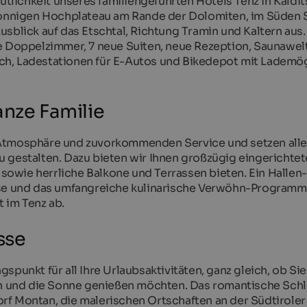
lichkeit unseres familiengeführten Hotels Tenz in Kaldit
 sonnigen Hochplateau am Rande der Dolomiten, im Süden S
sblick auf das Etschtal, Richtung Tramin und Kaltern aus.
e Doppelzimmer, 7 neue Suiten, neue Rezeption, Saunawel
ch, Ladestationen für E-Autos und Bikedepot mit Lademög
anze Familie
 Atmosphäre und zuvorkommenden Service und setzen alle
 gestalten. Dazu bieten wir Ihnen großzügig eingerichtet
n sowie herrliche Balkone und Terrassen bieten. Ein Hallen-
iese und das umfangreiche kulinarische Verwöhn-Programm
 im Tenz ab.
sse
spunkt für all Ihre Urlaubsaktivitäten, ganz gleich, ob Si
zen und die Sonne genießen möchten. Das romantische Schl
rf Montan, die malerischen Ortschaften an der Südtiroler