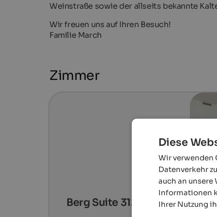
Weinstraße sowie der allseits bekannte Kal
Wir freuen uns auf Ihren Besuch!
Familie March
Zimmer
Diese Webs
Wir verwenden C
Datenverkehr zu
auch an unsere 
Informationen k
Berg Suite 312 in der 3. Etage
Ihrer Nutzung i