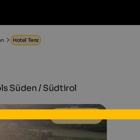
an
Hotel Tenz
ls Süden / Südtirol
100 €
ab
pro Tag