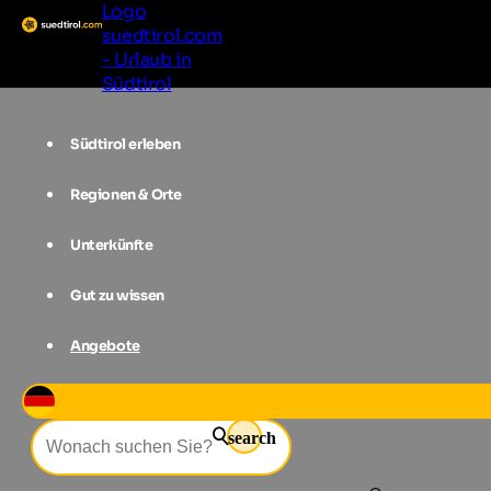
Logo
suedtirol.com
- Urlaub in
Südtirol
Südtirol erleben
Regionen & Orte
Unterkünfte
Gut zu wissen
Angebote
Event-Filter
search