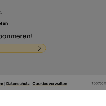
,
oten
onnieren!
um
|
Datenschutz
|
Cookies verwalten
IT007607