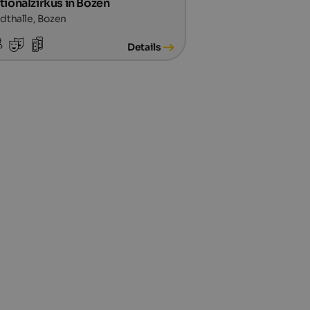
tionalzirkus in Bozen
dthalle, Bozen
Details