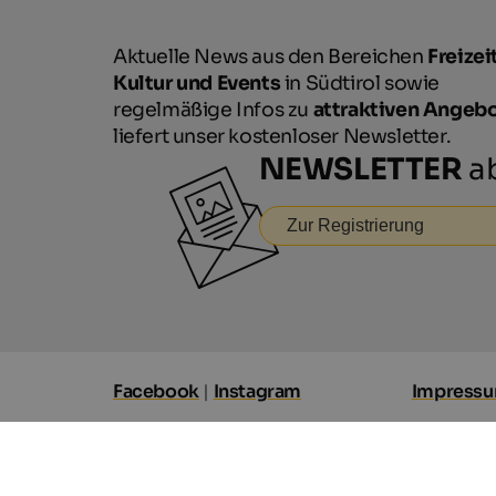
Aktuelle News aus den Bereichen
Freizeit
Kultur und Events
in Südtirol sowie
regelmäßige Infos zu
attraktiven Angeb
liefert unser kostenloser Newsletter.
NEWSLETTER
ab
Zur Registrierung
Facebook
|
Instagram
Impress