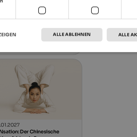
ch
.12.2026
ttner Bauernadvent
k der Mittelschule, Klobenstein
ALLE ABLEHNEN
ZEIGEN
ALLE A
Details
.01.2027
Nsation: Der Chinesische