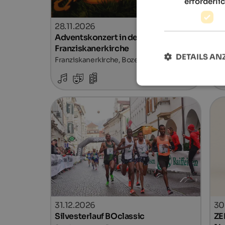
erforderli
28.11.2026
08
Adventskonzert in der
Ri
Franziskanerkirche
Par
DETAILS AN
Franziskanerkirche, Bozen
Details
31.12.2026
30
Silvesterlauf BOclassic
ZE