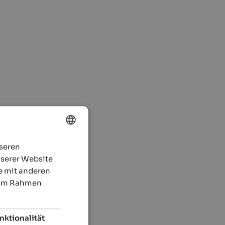
nseren
ENGLISH
nserer Website
GERMAN
e mit anderen
e im Rahmen
nktionalität