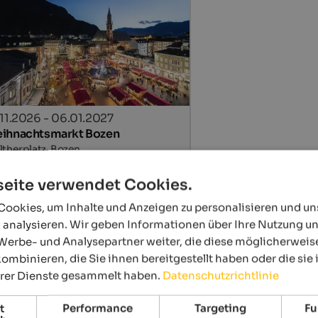
.11.2026 - 06.01.2027
ihnachtsmarkt Bozen
therplatz, Bozen
Details
eite verwendet Cookies.
ookies, um Inhalte und Anzeigen zu personalisieren und u
 analysieren. Wir geben Informationen über Ihre Nutzung u
Werbe- und Analysepartner weiter, die diese möglicherweis
ombinieren, die Sie ihnen bereitgestellt haben oder die si
hrer Dienste gesammelt haben.
Datenschutzrichtlinie
t
Performance
Targeting
Fu