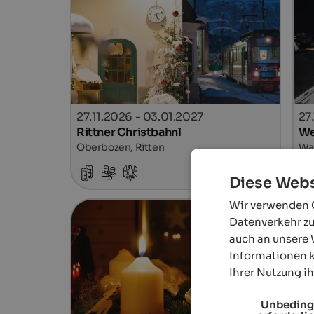
27.11.2026 - 03.01.2027
27
Rittner Christbahnl
We
Oberbozen, Ritten
Wal
Details
Diese Webs
Wir verwenden C
Datenverkehr zu
auch an unsere 
Informationen k
Ihrer Nutzung i
Unbeding