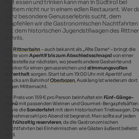
Gut essen und trinken kann man in Südtirol bei
weitem nicht nur in einem edlen Restaurant. Wer d
ganz besondere Genusserlebnis sucht, dem
empfehlen wir die Gastronomischen Nachtfahrten
mit dem historischen Jugendstilwagen des Rittner
Bahnls.
Die
Rittnerbahn
– auch bekannt als „Alte Dame“ – bringt die
Gäste vom
Aperitif bis zum Abschiedsschnapsl
von einer
Haltestelle zur nächsten, wo jeweils andere Gastwirte und
Musiker für einen genussreichen und
stimmungsvollen
Aufenthalt
sorgen. Start ist um 19:00 Uhr mit Aperitif und
Snacks am Bahnhof
Oberbozen
, Ausklang ist wiederum dort
gegen Mitternacht.
Der Preis von 159 € pro Person beinhaltet ein
Fünf-Gänge-
Menü
mit passenden Weinen und Gourmet-Bergapfelsäften
sowie die
Sonderfahrt
mit dem historischen Triebwagen. Di
Teilnehmerzahl pro Abend ist begrenzt. Man sollte auf jeden
Fall
frühzeitig reservieren
, da die Gastronomischen
Nachtfahrten bei Einheimischen wie Gästen äußerst beliebt
sind.