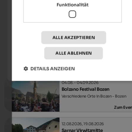
Funktionalität
Tourismusverein Ritten/Frieder Blickle
ALLE AKZEPTIEREN
ALLE ABLEHNEN
Events
in Bozen und Umgebung
DETAILS ANZEIGEN
04.08. - 04.09.2026
Bolzano Festival Bozen
Verschiedene Orte in Bozen - Bozen
Zum Even
12.08.2026, 19.08.2026
Sarnar Virwitzmitte