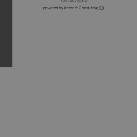
IT00760750216
Internet Consultin
powered by Internet Consulting