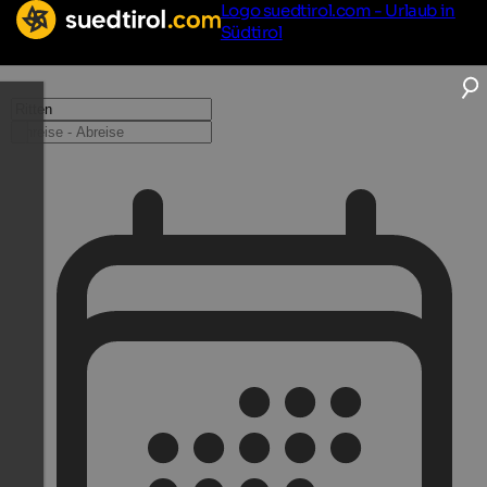
Logo suedtirol.com - Urlaub in
Südtirol