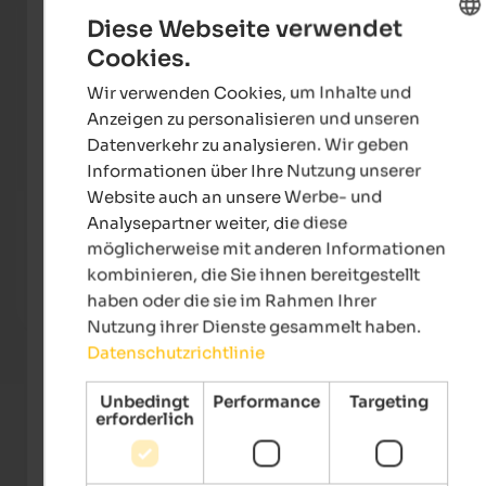
Diese Webseite verwendet
Cookies.
ENGLISH
Wir verwenden Cookies, um Inhalte und
GERMAN
Anzeigen zu personalisieren und unseren
Datenverkehr zu analysieren. Wir geben
Informationen über Ihre Nutzung unserer
Website auch an unsere Werbe- und
Naturhotel Waldheim
Analysepartner weiter, die diese
Wandern & Wellness in Altrei! 7 Übernachtungen zum
möglicherweise mit anderen Informationen
Preis von 6. Ruhe und Entspannung, die Sie sich von
kombinieren, die Sie ihnen bereitgestellt
Ihrem Urlaub erhoffen.
haben oder die sie im Rahmen Ihrer
Zum Angebot
Nutzung ihrer Dienste gesammelt haben.
Datenschutzrichtlinie
Unbedingt
Performance
Targeting
erforderlich