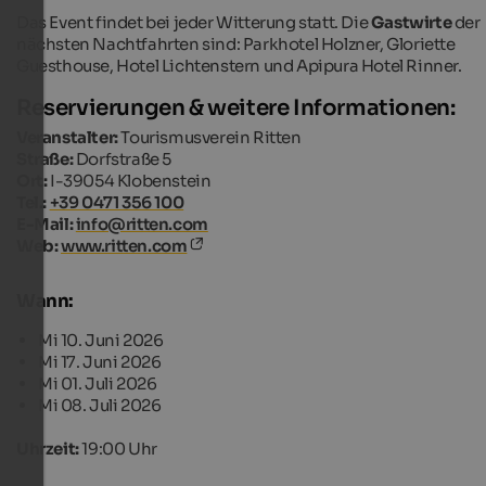
Das Event findet bei jeder Witterung statt. Die
Gastwirte
der
nächsten Nachtfahrten sind: Parkhotel Holzner, Gloriette
Guesthouse, Hotel Lichtenstern und Apipura Hotel Rinner.
Reservierungen & weitere Informationen:
Veranstalter:
Tourismusverein Ritten
Straße:
Dorfstraße 5
Ort:
I-39054 Klobenstein
Tel.:
+39 0471 356 100
E-Mail:
info@ritten.com
Web:
www.ritten.com
Wann:
Mi 10. Juni 2026
Mi 17. Juni 2026
Mi 01. Juli 2026
Mi 08. Juli 2026
Uhrzeit:
19:00 Uhr