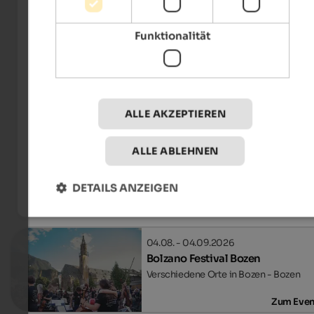
Funktionalität
ALLE AKZEPTIEREN
IDM Südtirol-Alto Adige/Frieder Blickle
ALLE ABLEHNEN
DETAILS ANZEIGEN
Events
in Bozen und Umgebung
04.08. - 04.09.2026
Bolzano Festival Bozen
Verschiedene Orte in Bozen - Bozen
Zum Even