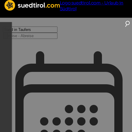
Logo suedtirol.com - Urlaub in
Südtirol