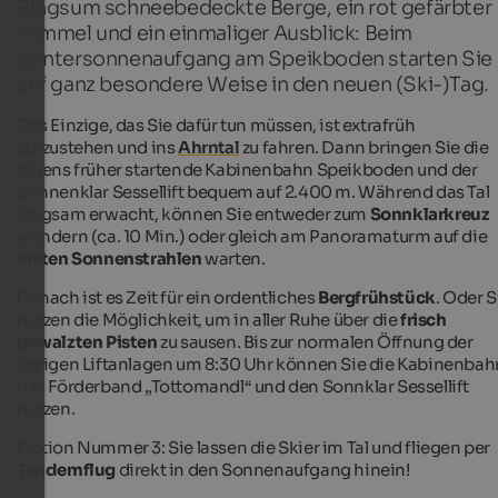
Ringsum schneebedeckte Berge, ein rot gefärbter
Himmel und ein einmaliger Ausblick: Beim
Wintersonnenaufgang am Speikboden starten Sie
auf ganz besondere Weise in den neuen (Ski-)Tag.
Das Einzige, das Sie dafür tun müssen, ist extrafrüh
aufzustehen und ins
Ahrntal
zu fahren. Dann bringen Sie die
eigens früher startende Kabinenbahn Speikboden und der
Sonnenklar Sessellift bequem auf 2.400 m. Während das Tal
langsam erwacht, können Sie entweder zum
Sonnklarkreuz
wandern (ca. 10 Min.) oder gleich am Panoramaturm auf die
ersten Sonnenstrahlen
warten.
Danach ist es Zeit für ein ordentliches
Bergfrühstück
. Oder S
nutzen die Möglichkeit, um in aller Ruhe über die
frisch
gewalzten Pisten
zu sausen. Bis zur normalen Öffnung der
übrigen Liftanlagen um 8:30 Uhr können Sie die Kabinenbah
das Förderband „Tottomandl“ und den Sonnklar Sessellift
nutzen.
Option Nummer 3: Sie lassen die Skier im Tal und fliegen per
Tandemflug
direkt in den Sonnenaufgang hinein!