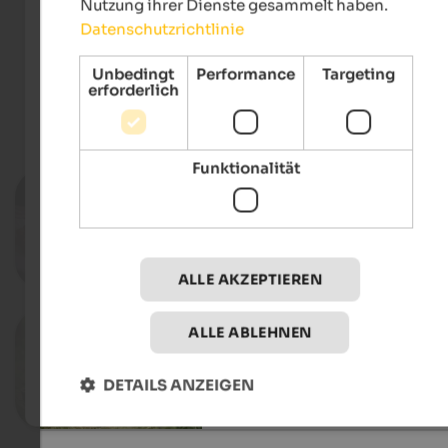
Nutzung ihrer Dienste gesammelt haben.
Speikboden AG
Datenschutzrichtlinie
Unbedingt
Performance
Targeting
erforderlich
Events
im Tauferer Ahrntal
Funktionalität
11.08.2026, 18.08.2026, …
Tauferer Straßenküche
Ortszentrum - Sand in Taufers
Zum Even
ALLE AKZEPTIEREN
02.07. - 31.08.2026
ALLE ABLEHNEN
Bauernland-Zwerge
Verschiedene Orte im Ahrntal - Ahrnta
DETAILS ANZEIGEN
Zum Even