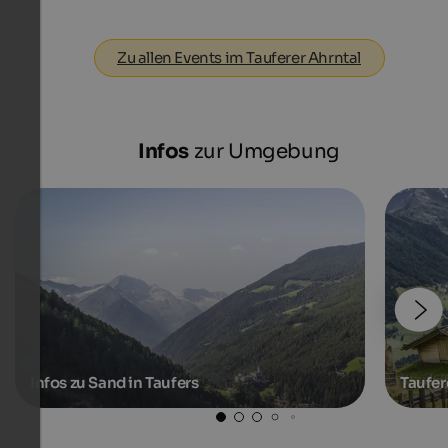
Zu allen Events im Tauferer Ahrntal
Infos
zur Umgebung
Infos zu Sand in Taufers
Taufer