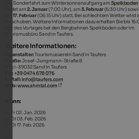
Die Sonderfahrt zum Wintersonnenaufgang am
Speikboden
findet am
2. Januar
(7:00 Uhr), am
3. Februar
(6:30 Uhr) sowi
am
17. Februar
(06:15 Uhr) statt. Bei schlechtem Wetter wird s
verschoben. Weitere Informationen dazu erhalten Sie bis 16:
Uhr des Vortages bei den Bergbahnen Speikboden oder im
Tourismusbüro Sand in Taufers.
Weitere Informationen:
Veranstalter:
Tourismusverein Sand in Taufers
Straße:
Josef-Jungmann-Straße 8
Ort:
I-39032 Sand in Taufers
Tel.:
+39 0474 678 076
E-Mail:
info@taufers.com
Web:
www.ahrntal.com
Wann:
Fr 02. Jan. 2026
Di 03. Feb. 2026
Di 17. Feb. 2026