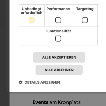
Panorama.
große
Unbedingt
Performance
Targeting
erforderlich
Zum Hotel
Funktionalität
ALLE AKZEPTIEREN
ALLE ABLEHNEN
Internet Consulting/Isabel G.
DETAILS ANZEIGEN
Events
am Kronplatz