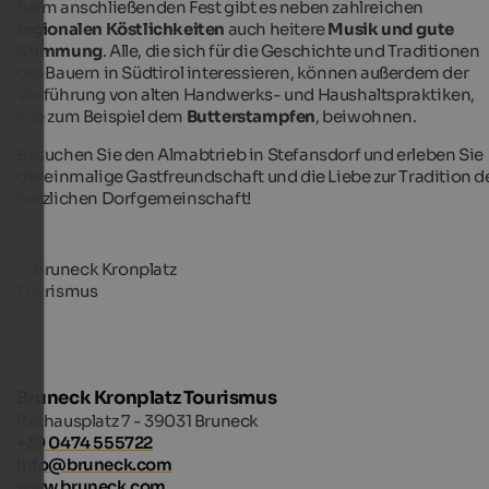
Beim anschließenden Fest gibt es neben zahlreichen
regionalen Köstlichkeiten
auch heitere
Musik und gute
Stimmung
. Alle, die sich für die Geschichte und Traditionen
der Bauern in Südtirol interessieren, können außerdem der
Vorführung von alten Handwerks- und Haushaltspraktiken,
wie zum Beispiel dem
Butterstampfen
, beiwohnen.
Besuchen Sie den Almabtrieb in Stefansdorf und erleben Sie
die einmalige Gastfreundschaft und die Liebe zur Tradition d
herzlichen Dorfgemeinschaft!
Bruneck Kronplatz Tourismus
Rathausplatz 7 - 39031 Bruneck
+39 0474 555722
info@bruneck.com
www.bruneck.com