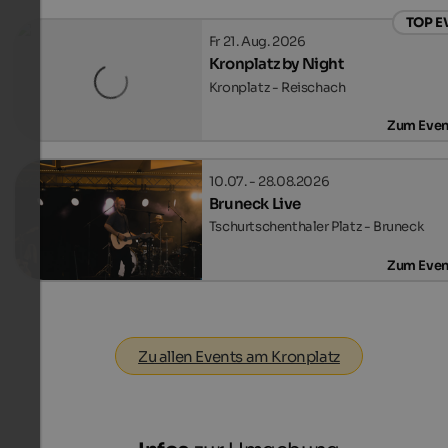
TOP E
Fr 21. Aug. 2026
Kronplatz by Night
Kronplatz - Reischach
Zum Even
10.07. - 28.08.2026
Bruneck Live
Tschurtschenthaler Platz - Bruneck
Zum Even
Zu allen Events am Kronplatz