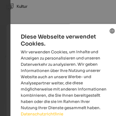
Kultur
Diese Webseite verwendet
Cookies.
Aktuelle Urlaubsangebote
ENGLISH
Wir verwenden Cookies, um Inhalte und
GERMAN
ab 252 €
Anzeigen zu personalisieren und unseren
Datenverkehr zu analysieren. Wir geben
Informationen über Ihre Nutzung unserer
Website auch an unsere Werbe- und
Analysepartner weiter, die diese
möglicherweise mit anderen Informationen
kombinieren, die Sie ihnen bereitgestellt
haben oder die sie im Rahmen Ihrer
Nutzung ihrer Dienste gesammelt haben.
SOLVIE Calm Inspiring Getaway
Majes
Datenschutzrichtlinie
Ein feines und inspirierendes Getaway mit traumhaftem
Einzi