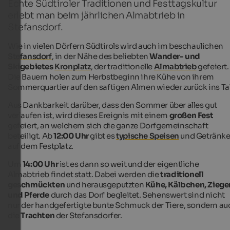
Echte Südtiroler Traditionen und Festtagskultur
erlebt man beim jährlichen Almabtrieb in
Stefansdorf.
Wie in vielen Dörfern Südtirols wird auch im beschaulichen
Stefansdorf
, in der Nähe des beliebten
Wander- und
Skigebietes
Kronplatz
, der traditionelle
Almabtrieb
gefeiert.
Die Bauern holen zum Herbstbeginn ihre Kühe von ihrem
Sommerquartier auf den saftigen Almen wieder zurück ins Tal
Aus Dankbarkeit darüber, dass den Sommer über alles gut
verlaufen ist, wird dieses Ereignis mit einem
großen Fest
gefeiert, an welchem sich die ganze Dorfgemeinschaft
beteiligt. Ab
12:00 Uhr
gibt es
typische Speisen
und Getränk
auf dem Festplatz.
Um
14:00 Uhr
ist es dann so weit und der eigentliche
Almabtrieb findet statt. Dabei werden die
traditionell
geschmückten
und herausgeputzten
Kühe, Kälbchen, Ziege
und Pferde
durch das Dorf begleitet. Sehenswert sind nicht
nur der handgefertigte bunte Schmuck der Tiere, sondern au
die
Trachten
der Stefansdorfer.