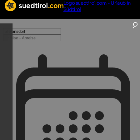
Logo suedtirol.com - Urlaub in
Südtirol