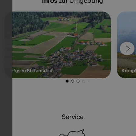
Infos
zur Umgebung
Infos zu Stefansdorf
Kronpl
Service