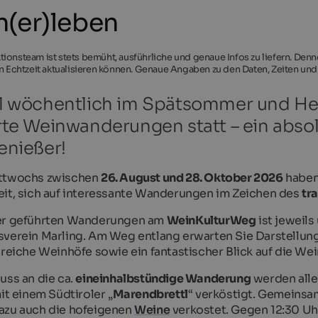
(er)leben
ionsteam ist stets bemüht, ausführliche und genaue Infos zu liefern. Den
in Echtzeit aktualisieren können. Genaue Angaben zu den Daten, Zeiten und
l wöchentlich im Spätsommer und Herb
te Weinwanderungen statt – ein abso
enießer!
ttwochs zwischen
26. August und 28. Oktober 2026
haben
it, sich auf interessante Wanderungen im Zeichen des
tr
er geführten Wanderungen am
WeinKulturWeg
ist jeweil
verein Marling. Am Weg entlang erwarten Sie Darstellun
sreiche Weinhöfe sowie ein fantastischer Blick auf die W
uss an die ca.
eineinhalbstündige Wanderung
werden alle
it einem Südtiroler „
Marendbrettl
“ verköstigt. Gemeinsa
azu auch die hofeigenen
Weine
verkostet. Gegen 12:30 Uh