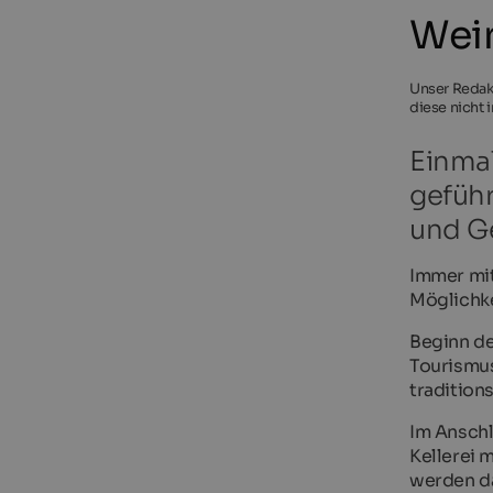
Wein
Unser Redakt
diese nicht 
Einma
geführ
und G
Immer mi
Möglichke
Beginn d
Tourismus
tradition
Im Anschl
Kellerei m
werden d