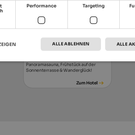
t
Performance
Targeting
Fu
ch
ALLE ABLEHNEN
ZEIGEN
ALLE A
Alpwellhotel Burggräfler
Wohlfühlen im familiären Ambiente -
mitten im Grünen, mit Naturbadeteich &
Panoramasauna, Frühstück auf der
Sonnenterrasse & Wanderglück!
Zum Hotel