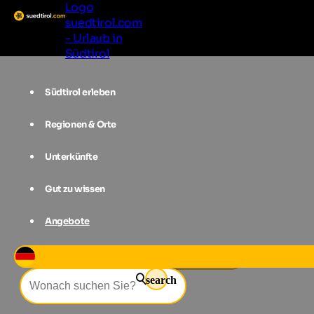
Logo
suedtirol.com
- Urlaub in
Südtirol
Südtirol erleben
Regionen & Orte
Unterkünfte
Gut zu wissen
Angebote
Events
Wein(er)leben
search