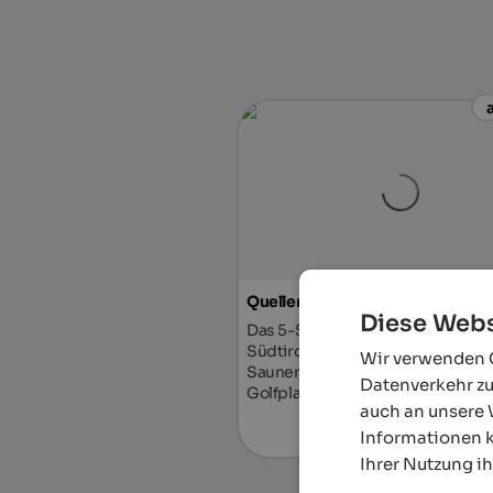
Quellenhof Luxury Resort Passei
Diese Webs
Das 5-Sterne Sport- und Wellnes
Südtirol mit 10.500 m² Wellness 
Wir verwenden C
Saunen, 7 Tennisplätzen, 12 Pools
Datenverkehr zu
Golfplatz.
auch an unsere 
Informationen k
Zum Hot
Ihrer Nutzung i