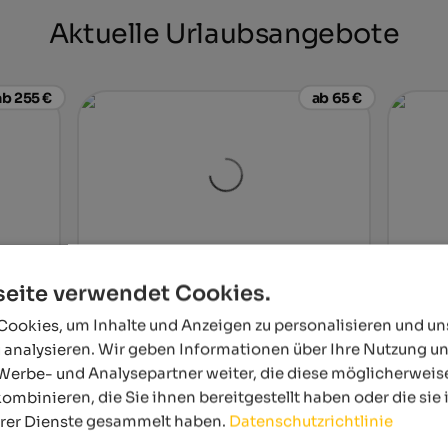
Aktuelle Urlaubsangebote
ab 255 €
ab 65 €
er
Landhaus Fux
Hotel 
eite verwendet Cookies.
sresort in
Willkommen in Vetzan im warmen
In ruhi
& Spa, 23
Vinschgau vor den Toren Merans - mit
Merane
ookies, um Inhalte und Anzeigen zu personalisieren und u
, 4-Loch
schönem Erholungs- & Wellnessbereich
aufeina
 analysieren. Wir geben Informationen über Ihre Nutzung u
und ausgiebigem Vitalfrühstück!
zahlrei
Werbe- und Analysepartner weiter, die diese möglicherweis
ombinieren, die Sie ihnen bereitgestellt haben oder die si
el
Zur Unterkunft
hrer Dienste gesammelt haben.
Datenschutzrichtlinie
ab 70 €