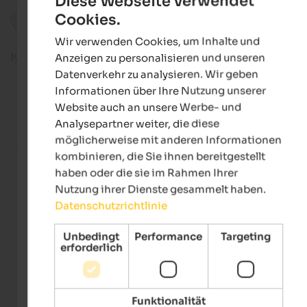
Diese Webseite verwendet
Cookies.
Auf Karte anzeigen
ENGLISH
Wir verwenden Cookies, um Inhalte und
GERMAN
Kategorie
Anzeigen zu personalisieren und unseren
Datenverkehr zu analysieren. Wir geben
Gastronomie
Informationen über Ihre Nutzung unserer
Website auch an unsere Werbe- und
Handwerk
Analysepartner weiter, die diese
möglicherweise mit anderen Informationen
Markt
kombinieren, die Sie ihnen bereitgestellt
haben oder die sie im Rahmen Ihrer
Musik
Nutzung ihrer Dienste gesammelt haben.
Datenschutzrichtlinie
Unbedingt
Performance
Targeting
erforderlich
Funktionalität