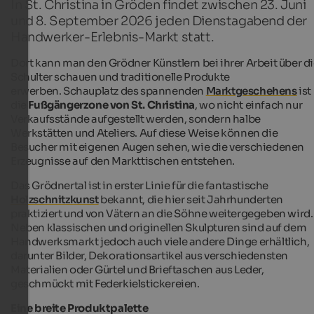
In St. Christina in Gröden findet zwischen 23. Juni
und 8. September 2026 jeden Dienstagabend der
Handwerker-Erlebnis-Markt statt.
Dort kann man den Grödner Künstlern bei ihrer Arbeit über d
Schulter schauen und traditionelle Produkte
erwerben. Schauplatz des spannenden
Marktgeschehens
ist
die
Fußgängerzone von St. Christina
, wo nicht einfach nur
Verkaufsstände aufgestellt werden, sondern halbe
Werkstätten und Ateliers. Auf diese Weise können die
Besucher mit eigenen Augen sehen, wie die verschiedenen
Erzeugnisse auf den Markttischen entstehen.
Das Grödnertal ist in erster Linie für die fantastische
Holzschnitzkunst
bekannt, die hier seit Jahrhunderten
praktiziert und von Vätern an die Söhne weitergegeben wird.
Neben klassischen und originellen Skulpturen sind auf dem
Handwerksmarkt jedoch auch viele andere Dinge erhältlich,
darunter Bilder, Dekorationsartikel aus verschiedensten
Materialien oder Gürtel und Brieftaschen aus Leder,
geschmückt mit Federkielstickereien.
Eine breite Produktpalette