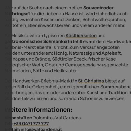
Wer auf der Suche nach einem netten
Souvenir oder
Mitbringsel
für die Lieben zu Hause ist, wird sicherlich auch
fündig: zwischen Kissen und Decken, Schafwollteppichen,
Pantoffeln, Bienenwachskerzen und vielem anderen mehr.
An Musik sowie an typischen
Köstlichkeiten
und
gastronomischen Schmankerln
fehlt es auf dem Handwerke
Erlebnis-Markt ebenfalls nicht. Zum Verkauf angeboten
werden unter anderem: Honig, Naturessig und Apfelsaft,
Schnäpse und Brände, Südtiroler Speck, frischer Käse,
biologischer Wein, Obst und Gemüse sowie hausgemachte
Marmeladen, Säfte und Heilkräuter.
Der Handwerker-Erlebnis-Markt in
St. Christina
bietet auf
jeden Fall die Gelegenheit, einen gemütlichen Sommeraben
zu verbringen, das ein oder andere über Kunst und Tradition 
Grödnertals zu lernen und so manch Schönes zu erwerben.
Weitere Informationen:
Veranstalter:
Dolomites Val Gardena
Tel.:
+39 0471 777 777
E-Mail:
info@valgardena.it