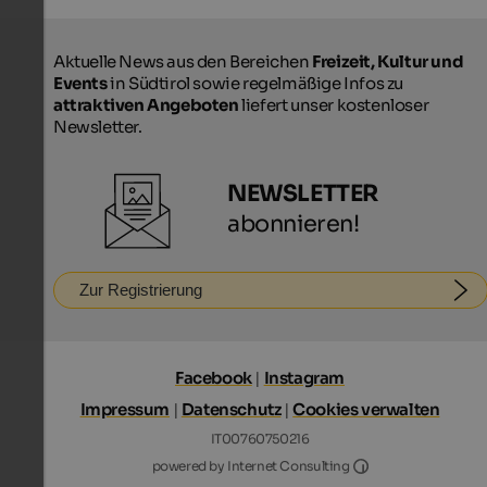
Aktuelle News aus den Bereichen
Freizeit, Kultur und
Events
in Südtirol sowie regelmäßige Infos zu
attraktiven Angeboten
liefert unser kostenloser
Newsletter.
NEWSLETTER
abonnieren!
Zur Registrierung
Facebook
|
Instagram
Impressum
|
Datenschutz
|
Cookies verwalten
IT00760750216
Internet Consultin
powered by Internet Consulting