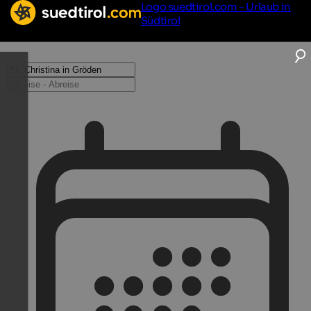
Logo suedtirol.com - Urlaub in
Südtirol