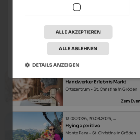
DOLOMITES Val Gardena / Gröden - Andreas
Senoner
ALLE AKZEPTIEREN
ALLE ABLEHNEN
Events
in Gröden
DETAILS ANZEIGEN
11.08.2026, 18.08.2026, …
Handwerker Erlebnis Markt
Ortszentrum - St. Christina in Gröden
Zum Even
13.08.2026, 20.08.2026, …
Flying aperitivo
Monte Pana - St. Christina in Gröden