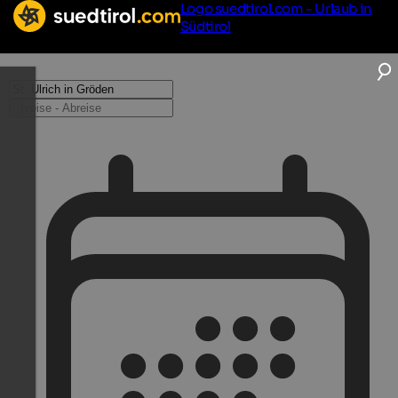
Logo suedtirol.com - Urlaub in
Südtirol