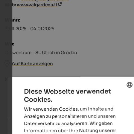
Web:
www.valgardena.it
Wann:
29.11.2025 - 04.01.2026
Wo:
Ortszentrum - St. Ulrich in Gröden
Auf Karte anzeigen
Kategorie
Diese Webseite verwendet
Gastronomie
Cookies.
ENGLISH
Handwerk
Wir verwenden Cookies, um Inhalte und
GERMAN
Anzeigen zu personalisieren und unseren
Kinder & Familie
Datenverkehr zu analysieren. Wir geben
Informationen über Ihre Nutzung unserer
Markt