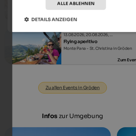
ALLE ABLEHNEN
Ortszentrum - St. Christina in Gröden
Zum Even
DETAILS ANZEIGEN
13.08.2026, 20.08.2026, …
Flying aperitivo
Monte Pana - St. Christina in Gröden
Zum Even
Zu allen Events in Gröden
Infos
zur Umgebung