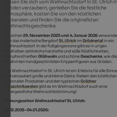
Lassen Sie sich vom Weihnachtsdorf in St. Ulrich i
Gröden verzaubern, genießen Sie die festliche
Atmosphäre, kosten Sie von den köstlichen
Leckereien und finden Sie die originellsten
Weihnachtsgeschenke.
Zwischen
29. November 2025 und 4. Januar 2026
verwande
sich das malerische Bergdorf
St. Ulrich
im
Grödnertal
in ein
Weihnachtsdorf. In der Fußgängerzone gibt es in urigen
Holzhütten zahlreiche herzhafte und süße Köstlichkeiten,
dampfend heißen
Glühwein
und schöne
Geschenke
, wie di
berühmten handgeschnitzten Krippenfiguren aus Gröden.
Das Weihnachtsdorf in St. Ulrich ist ein Erlebnis für alle Sinn
und verzaubert große und kleine Gäste. Neben den köstliche
regionalen Produkten und den typischen
Grödner
Holzschnitzereien
gibt es im Weihnachtsdorf auch eine
unvergessliche Weihnachtsstimmung!
Öffnungszeiten Weihnachtsdorf St. Ulrich:
06.12.2025-04.01.2026: