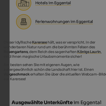
Hotels im Eggental
Ferienwohnungen im Eggental
Dieser idyllische
Karersee
hält, was er verspricht. In der
wunderbaren Natur rund um die berühmten Felsen des
Rosengartens
, dem Reich des sagenhaften
Königs Laurin
,
sind Ihnen magische Urlaubsmomente sicher!
Am besten sehen Sie mit eigenen Augen, wie
außergewöhnlich schön die Landschaft hier ist. Einen
Vorgeschmack
erhalten Sie über die aktuellen Webcam-Bild
aus Karersee!
Ausgewählte Unterkünfte
im Eggental