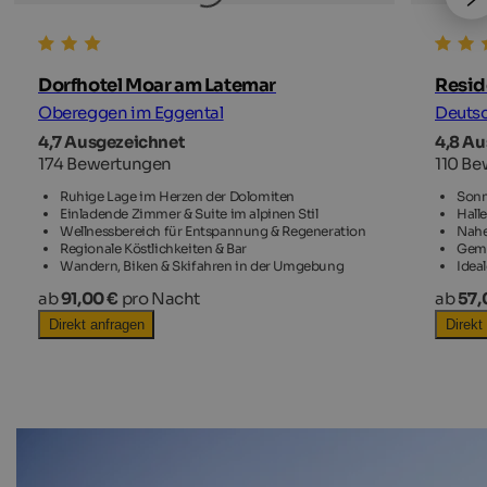
Dorfhotel Moar am Latemar
Resid
Obereggen im Eggental
Deutsc
4,7 Ausgezeichnet
4,8 A
174 Bewertungen
110 B
Ruhige Lage im Herzen der Dolomiten
Sonn
Einladende Zimmer & Suite im alpinen Stil
Hall
Wellnessbereich für Entspannung & Regeneration
Nahe
Regionale Köstlichkeiten & Bar
Gemü
Wandern, Biken & Skifahren in der Umgebung
Idea
ab
91,00 €
pro Nacht
ab
57,
Direkt anfragen
Direkt