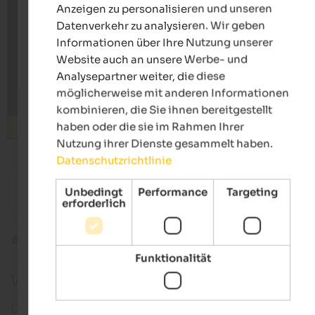
Anzeigen zu personalisieren und unseren
Datenverkehr zu analysieren. Wir geben
Informationen über Ihre Nutzung unserer
Website auch an unsere Werbe- und
Analysepartner weiter, die diese
möglicherweise mit anderen Informationen
kombinieren, die Sie ihnen bereitgestellt
haben oder die sie im Rahmen Ihrer
Suchen
Nutzung ihrer Dienste gesammelt haben.
Datenschutzrichtlinie
ab 40 €
Unbedingt
Performance
Targeting
Haus Sepp Plank
erforderlich
Urlaubsgenuss | Welschnofen im Eggental
Eggental
Karersee
Funktionalität
Webcam am Karersee
Der Karersee – auch Lago di Carezza genannt –