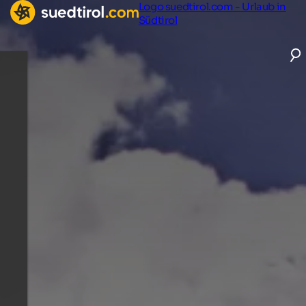
Logo suedtirol.com - Urlaub in
Südtirol