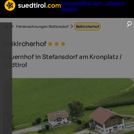
Logo suedtirol.com - Urlaub in
Südtirol
Ferienwohnungen Stefansdorf
Beikircherhof
Beikircherhof
Bauernhof in Stefansdorf am Kronplatz /
Südtirol