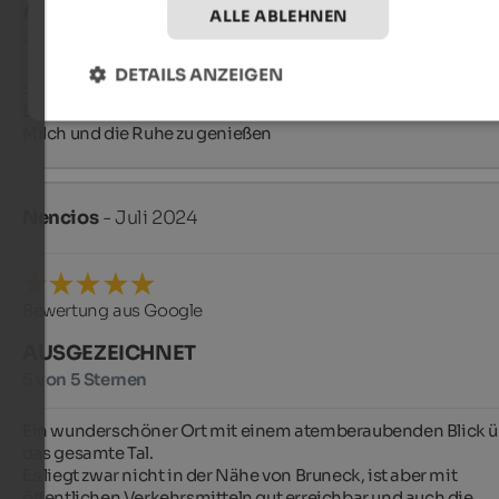
AUSGEZEICHNET
ALLE ABLEHNEN
5 von 5 Sternen
DETAILS ANZEIGEN
Sehr schöner gemütlicher Bauernhof mit sehr sehr netten 
Besitzern. Kommen auf jeden Fall wieder um die guten Eier un
Milch und die Ruhe zu genießen
Nencios
- Juli 2024
Bewertung aus Google
AUSGEZEICHNET
5 von 5 Sternen
Ein wunderschöner Ort mit einem atemberaubenden Blick üb
das gesamte Tal.

Es liegt zwar nicht in der Nähe von Bruneck, ist aber mit 
öffentlichen Verkehrsmitteln gut erreichbar und auch die 