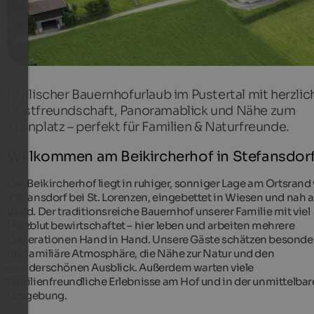
Idyllischer Bauernhofurlaub im Pustertal mit herzlic
Gastfreundschaft, Panoramablick und Nähe zum
Kronplatz – perfekt für Familien & Naturfreunde.
Willkommen am Beikircherhof in Stefansdor
Der Beikircherhof liegt in ruhiger, sonniger Lage am Ortsrand
Stefansdorf bei St. Lorenzen, eingebettet in Wiesen und nah 
Wald. Der traditionsreiche Bauernhof unserer Familie mit viel
Herzblut bewirtschaftet – hier leben und arbeiten mehrere
Generationen Hand in Hand. Unsere Gäste schätzen besonde
die familiäre Atmosphäre, die Nähe zur Natur und den
wunderschönen Ausblick. Außerdem warten viele
familienfreundliche Erlebnisse am Hof und in der unmittelba
Umgebung.