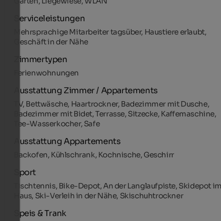
Garten, Liegewiese, WLAN
Serviceleistungen
Mehrsprachige Mitarbeiter tagsüber, Haustiere erlaubt,
Geschäft in der Nähe
Zimmertypen
Ferienwohnungen
Ausstattung Zimmer / Appartements
TV, Bettwäsche, Haartrockner, Badezimmer mit Dusche,
Badezimmer mit Bidet, Terrasse, Sitzecke, Kaffemaschine,
Tee-Wasserkocher, Safe
Ausstattung Appartements
Backofen, Kühlschrank, Kochnische, Geschirr
Sport
Tischtennis, Bike-Depot, An der Langlaufpiste, Skidepot i
Haus, Ski-Verleih in der Nähe, Skischuhtrockner
Speis & Trank