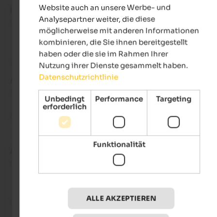
Website auch an unsere Werbe- und
Dave
- April 2025
Analysepartner weiter, die diese
gereist als junges Paar
möglicherweise mit anderen Informationen
kombinieren, die Sie ihnen bereitgestellt
haben oder die sie im Rahmen Ihrer
Bewertung aus Google
Nutzung ihrer Dienste gesammelt haben.
Datenschutzrichtlinie
AUSGEZEICHNET
5 von 5 Sternen
Unbedingt
Performance
Targeting
erforderlich
Saubere Zimmer, freundlicher Empfang, phänomenale Lage .
Funktionalität
Anja
- Juli 2024
gereist als Familie mit kleinen Kindern
ALLE AKZEPTIEREN
Bewertung aus Google