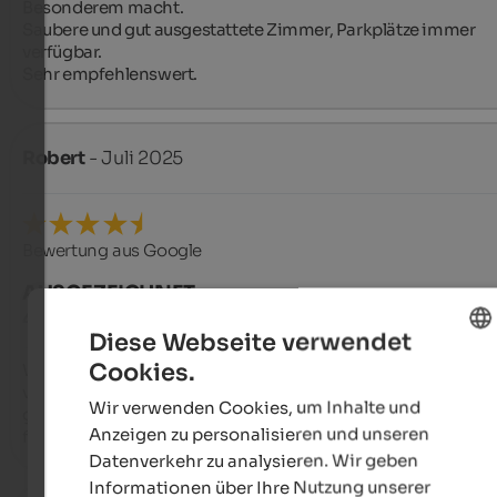
Besonderem macht.

Saubere und gut ausgestattete Zimmer, Parkplätze immer 
verfügbar.

Sehr empfehlenswert.
Robert
- Juli 2025
Bewertung aus Google
AUSGEZEICHNET
4,8 von 5 Sternen
Diese Webseite verwendet
Cookies.
Wir haben unseren Sommerurlaub auf diesem Bauernhof 
ENGLISH
verbracht. Die Gastgeber sind sehr freundlich, das Ferienhau
Wir verwenden Cookies, um Inhalte und
geräumig und sauber. Das Ferienhaus ist ein toller Ausgangs
GERMAN
Anzeigen zu personalisieren und unseren
für schöne Wanderungen.
Datenverkehr zu analysieren. Wir geben
Informationen über Ihre Nutzung unserer