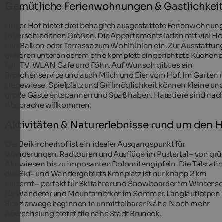
Gemütliche Ferienwohnungen & Gastlichkei
Unser Hof bietet drei behaglich ausgestattete Ferienwohnun
in verschiedenen Größen. Die Appartements laden mit viel Ho
und Balkon oder Terrasse zum Wohlfühlen ein. Zur Ausstattun
gehören unter anderem eine komplett eingerichtete Küchene
Sat-TV, WLAN, Safe und Föhn. Auf Wunsch gibt es ein
Brötchenservice und auch Milch und Eier vom Hof. Im Garten 
Liegewiese, Spielplatz und Grillmöglichkeit können kleine un
große Gäste entspannen und Spaß haben. Haustiere sind nac
Absprache willkommen.​
Aktivitäten & Naturerlebnisse rund um den 
Der Beikircherhof ist ein idealer Ausgangspunkt für
Wanderungen, Radtouren und Ausflüge im Pustertal – von gr
Almwiesen bis zu imposanten Dolomitengipfeln. Die Talstati
des Ski- und Wandergebiets Kronplatz ist nur knapp 2 km
entfernt – perfekt für Skifahrer und Snowboarder im Winter s
für Wanderer und Mountainbiker im Sommer. Langlaufloipen
Spazierwege beginnen in unmittelbarer Nähe. Noch mehr
Abwechslung bietet die nahe Stadt Bruneck.