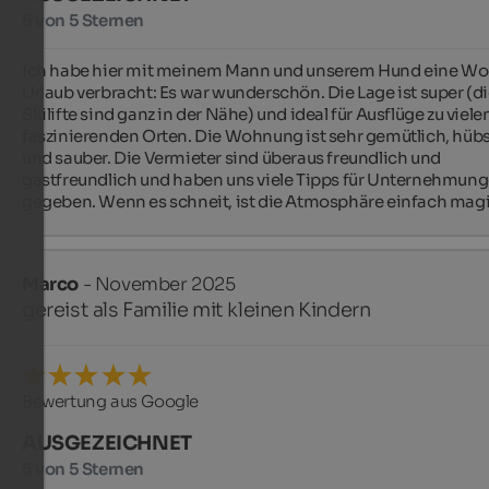
5 von 5 Sternen
Ich habe hier mit meinem Mann und unserem Hund eine Wo
Urlaub verbracht: Es war wunderschön. Die Lage ist super (di
Skilifte sind ganz in der Nähe) und ideal für Ausflüge zu vielen
faszinierenden Orten. Die Wohnung ist sehr gemütlich, hübs
und sauber. Die Vermieter sind überaus freundlich und 
gastfreundlich und haben uns viele Tipps für Unternehmung
gegeben. Wenn es schneit, ist die Atmosphäre einfach mag
Marco
- November 2025
gereist als Familie mit kleinen Kindern
Bewertung aus Google
AUSGEZEICHNET
5 von 5 Sternen