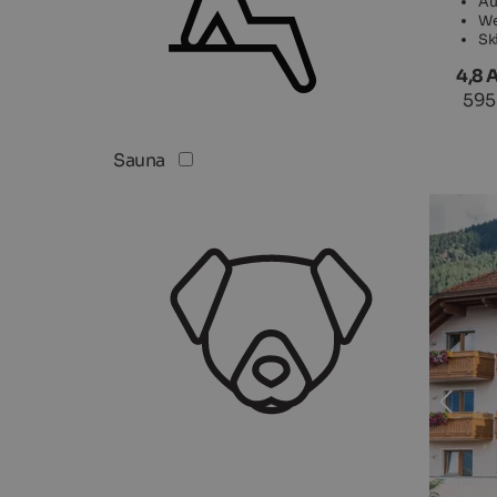
Au
We
Sk
4,8 
595
Sauna