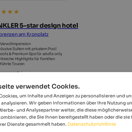
KLER 5-star design hotel
Lorenzen am Kronplatz
Verwöhnpension
klusive Suiten mit privatem Pool
Pools & Premium Spa für adults only
hlreiche Highlights für Familien
führte Touren
Ausgezeichnet
3 Bewertungen
eite verwendet Cookies.
ookies, um Inhalte und Anzeigen zu personalisieren und u
 analysieren. Wir geben Informationen über Ihre Nutzung u
Werbe- und Analysepartner weiter, die diese möglicherweis
ombinieren, die Sie ihnen bereitgestellt haben oder die si
hrer Dienste gesammelt haben.
Datenschutzrichtlinie