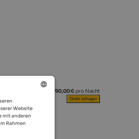
ab
190,00 €
pro Nacht
Direkt anfragen
nseren
ENGLISH
nserer Website
GERMAN
e mit anderen
e im Rahmen