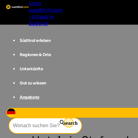
Logo
suedtirol.com
- Urlaub in
Südtirol
Südtirol erleben
Regionen & Orte
Unterkünfte
Gut zu wissen
Angebote
Unterkünfte
Kronplatz
Stefansd
search