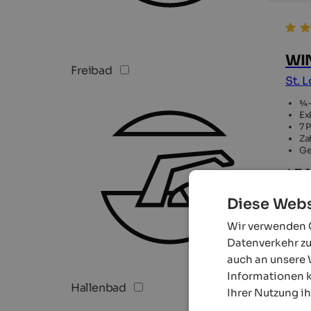
WIN
Freibad
St. 
¾-
Ex
7 
Za
Ge
4,7 
111
Diese Webs
Wir verwenden C
Datenverkehr zu
auch an unsere 
Informationen k
Hallenbad
Ihrer Nutzung i