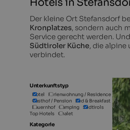
Hotels in Stefansdo
Der kleine Ort Stefansdorf be
Kronplatzes
, sondern auch m
Service gerecht werden. Und 
Südtiroler Küche
, die alpin
verbindet.
Unterkunftstyp
Hotel
Ferienwohnung / Residence
Gasthof / Pension
Bed & Breakfast
Bauernhof
Camping
Südtirols
Top Hotels
Chalet
Kategorie