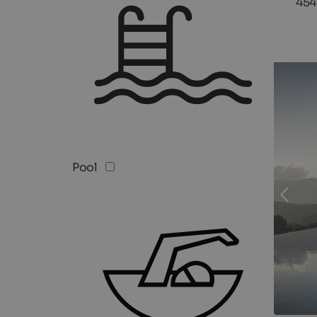
454
Pool