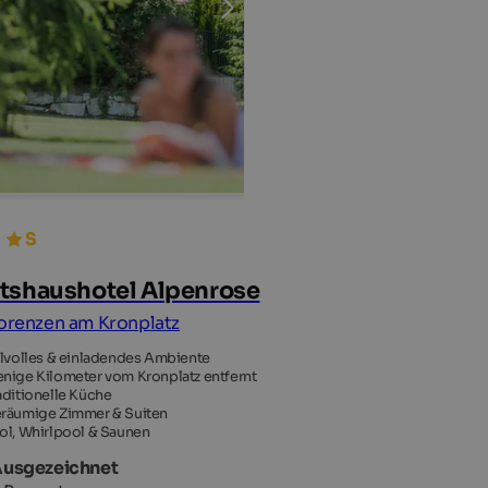
tshaushotel Alpenrose
Lorenzen am Kronplatz
ilvolles & einladendes Ambiente
nige Kilometer vom Kronplatz entfernt
aditionelle Küche
räumige Zimmer & Suiten
ol, Whirlpool & Saunen
Ausgezeichnet