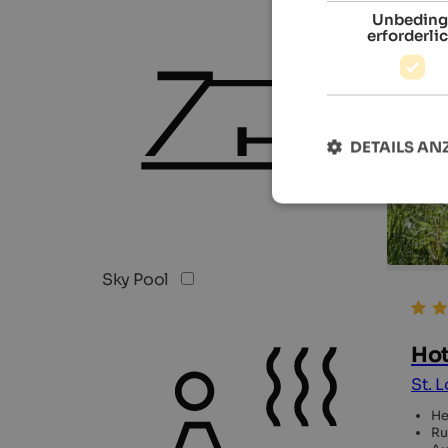
Unbeding
erforderli
DETAILS AN
Sky Pool
Hot
St. 
He
Ru