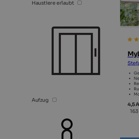
Haustiere erlaubt
MyL
Stef
Ge
Ne
Re
Ru
Mo
Aufzug
4,5 
163