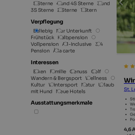
5 Sterne
4 und 4S Sterne
3 und
3S Sterne
2 Sterne
1 Stern
Verpflegung
Beliebig
Nur Unterkunft
Frühstück
Halbpension
Vollpension
All-Inclusive
3/4
Pension
À la carte
Interessen
Biken
Familie
Genuss
Golf
Wandern & Bergsport
Wellness
Wir
Kultur
Wintersport
Natur
Urlaub
St. 
mit Hund
Neue Hotels
St
Ausstattungsmerkmale
We
Tr
Ge
Po
4,6 