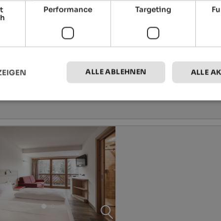
t
Performance
Targeting
Fu
ch
ALLE ABLEHNEN
ZEIGEN
ALLE A