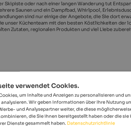
r Skipiste oder nach einer langen Wanderung tut Entspa
hrere Saunen und ein Dampfbad, Whirlpool, Erlebnisdus
dlungen sind nur einige der Angebote, die Sie dort erw
e unser Küchenteam mit den besten Köstlichkeiten der l
lten Zutaten, regionalen Produkten und viel Liebe zuberei
eite verwendet Cookies.
ookies, um Inhalte und Anzeigen zu personalisieren und u
 analysieren. Wir geben Informationen über Ihre Nutzung u
Werbe- und Analysepartner weiter, die diese möglicherweis
ombinieren, die Sie ihnen bereitgestellt haben oder die si
hrer Dienste gesammelt haben.
Datenschutzrichtlinie