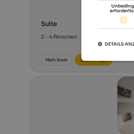
Unbeding
erforderli
Suite
2 - 4
Personen
DETAILS AN
Mehr lesen
Jetzt anfragen