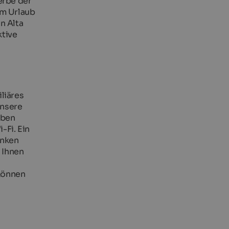
erbe der
em Urlaub
n Alta
ktive
liäres
Unsere
rben
-Fi. Ein
änken
 Ihnen
 können