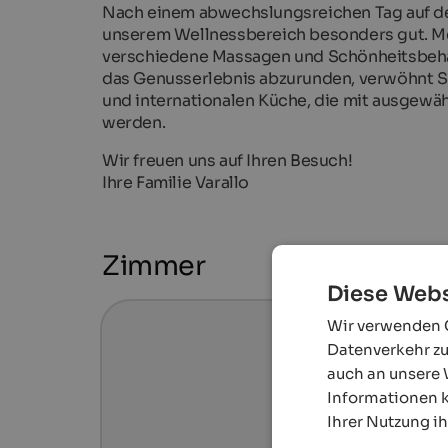
Nach einem abwechslungsreichen Tag auf de
unserem Wellnessbereich besonders gut. Me
verschiedene Massagen und Schönheitsbehan
das Genusserlebnis abzurunden, verwöhnt Si
und internationalen Küche, die mit ausgewäh
werden.
Wir freuen uns auf Ihren Besuch!
Ihre Familie Varallo
Zimmer
Diese Webs
Wir verwenden C
Datenverkehr zu
auch an unsere 
Informationen k
Ihrer Nutzung i