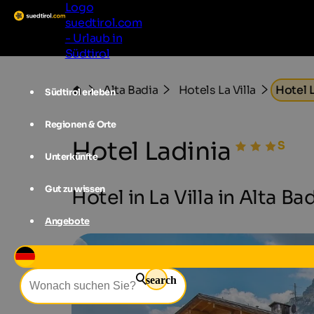
Logo
suedtirol.com
- Urlaub in
Südtirol
Alta Badia
Hotels La Villa
Hotel 
Südtirol erleben
Regionen & Orte
Hotel Ladinia
Unterkünfte
Gut zu wissen
Hotel in La Villa in Alta Ba
Angebote
search