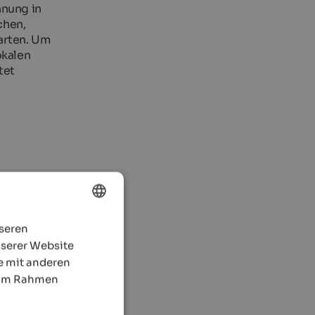
nnung in
chen,
arten. Um
okalen
tet
nseren
ENGLISH
nserer Website
GERMAN
e mit anderen
e im Rahmen