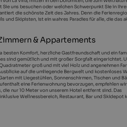
 von La Villa, mitten in den Dolomiten, die zum Weltnatur
t Sie uns besuchen oder welchen Schwerpunkt Sie in Ihr
ntiert die schönste Zeit des Jahres. Denn die Ferienregio
 und Skipisten, ist ein wahres Paradies für alle, die das a
 Zimmern & Appartements
a besten Komfort, herzliche Gastfreundschaft und ein fami
es sind gemütlich und mit großer Sorgfalt eingerichtet. 
 Quadratmeter groß und mit viel Holz und angenehmen Fa
 Ausblicke auf die umliegende Bergwelt und kostenloses Wi
Garten mit Liegestühlen, Sonnenschirmen, Tischen und B
 Aufenthalt eine Ferienwohnung bevorzugen, empfehlen wir
die nur 10 Meter von unserem Hotel entfernt sind. Das
inklusive Wellnessbereich, Restaurant, Bar und Skidepot