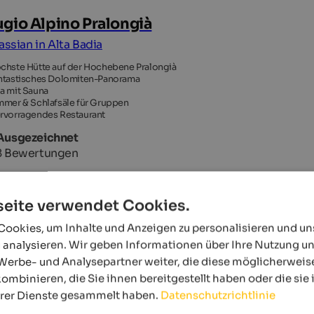
ugio Alpino Pralongià
assian in Alta Badia
chste Hütte auf der Hochebene Pralongià
ntastisches Dolomiten-Panorama
a mit Sauna
mmer & Schlafsäle für Gruppen
rvorragendes Restaurant
 Ausgezeichnet
8 Bewertungen
eite verwendet Cookies.
ookies, um Inhalte und Anzeigen zu personalisieren und u
 analysieren. Wir geben Informationen über Ihre Nutzung u
Werbe- und Analysepartner weiter, die diese möglicherweis
ombinieren, die Sie ihnen bereitgestellt haben oder die si
hrer Dienste gesammelt haben.
Datenschutzrichtlinie