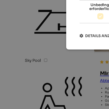
Unbeding
erforderli
DETAILS AN
Sky Pool
Mir
Abte
Ap
Ru
Pa
Go
Sk