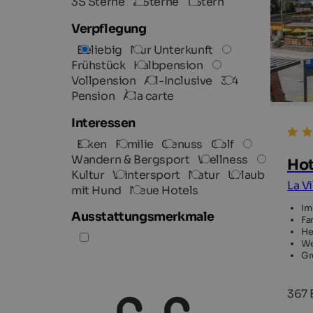
3S Sterne
2 Sterne
1 Stern
Verpflegung
Beliebig
Nur Unterkunft
Frühstück
Halbpension
Vollpension
All-Inclusive
3/4
Pension
À la carte
Interessen
Biken
Familie
Genuss
Golf
Wandern & Bergsport
Wellness
Hot
Kultur
Wintersport
Natur
Urlaub
La Vi
mit Hund
Neue Hotels
Im
Ausstattungsmerkmale
Fa
He
We
Gr
367 