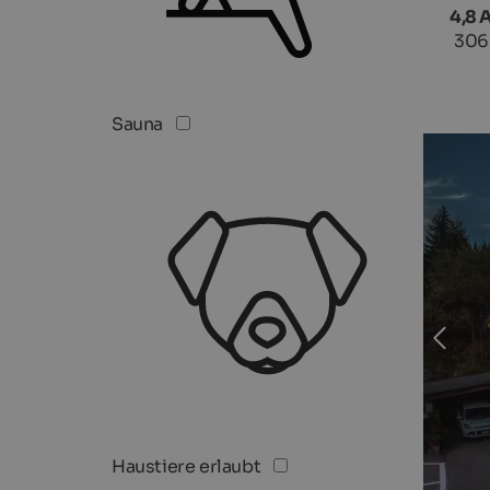
4,8 
306
Sauna
Haustiere erlaubt