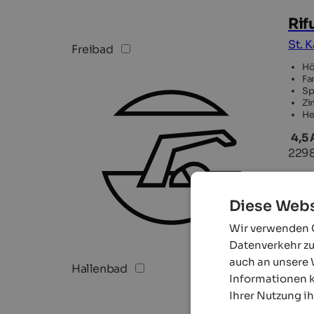
Rif
St. K
Freibad
Hö
Fa
Sp
Zi
He
4,5
229
Diese Webs
Wir verwenden C
Datenverkehr zu
auch an unsere 
Hallenbad
Informationen k
Ihrer Nutzung i