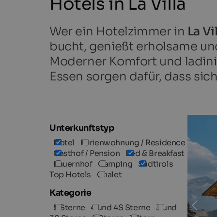
Hotels in La Villa
Wer ein Hotelzimmer in
La Vi
bucht, genießt erholsame und
Moderner Komfort und ladini
Essen sorgen dafür, dass sic
Unterkunftstyp
Hotel
Ferienwohnung / Residence
Gasthof / Pension
Bed & Breakfast
Bauernhof
Camping
Südtirols
Top Hotels
Chalet
Kategorie
5 Sterne
4 und 4S Sterne
3 und