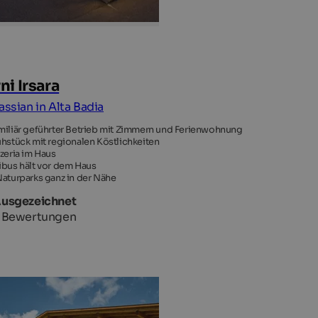
ni Irsara
assian in Alta Badia
miliär geführter Betrieb mit Zimmern und Ferienwohnung
ühstück mit regionalen Köstlichkeiten
zzeria im Haus
ibus hält vor dem Haus
Naturparks ganz in der Nähe
Ausgezeichnet
7 Bewertungen