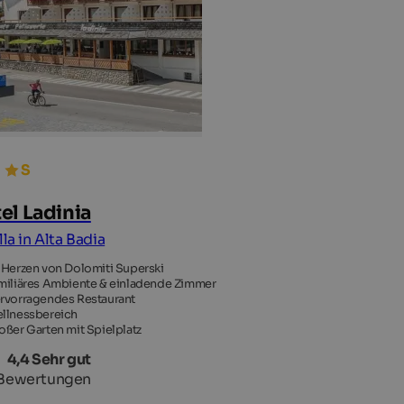
el Ladinia
lla in Alta Badia
 Herzen von Dolomiti Superski
miliäres Ambiente & einladende Zimmer
rvorragendes Restaurant
llnessbereich
oßer Garten mit Spielplatz
4,4 Sehr gut
Bewertungen