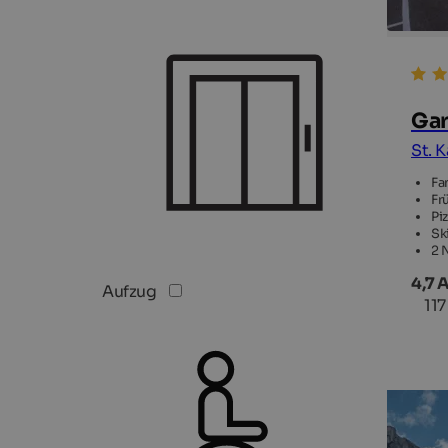
Gar
St. K
Fa
Fr
Pi
Sk
2 
4,7 
Aufzug
11