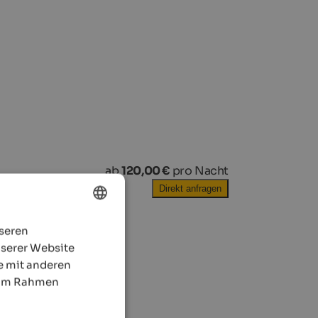
ab
120,00 €
pro Nacht
Direkt anfragen
nseren
ENGLISH
nserer Website
GERMAN
e mit anderen
e im Rahmen