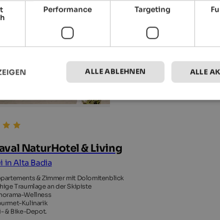
t
Performance
Targeting
Fu
ch
ALLE ABLEHNEN
ZEIGEN
ALLE A
aval NaturHotel & Living
i in Alta Badia
partements & Zimmer mit Dolomitenblick
hige Traumlage an der Skipiste
norama-Wellness
urmet-Kulinarik
i- & Bike-Depot.