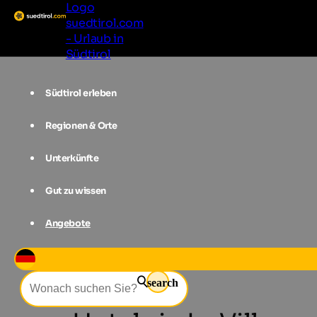
Logo
suedtirol.com
- Urlaub in
Südtirol
Südtirol erleben
Regionen & Orte
Unterkünfte
Gut zu wissen
Angebote
Unterkünfte
Alta Badia
La Villa
search