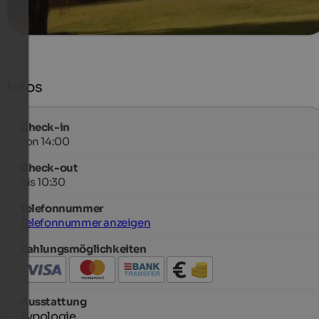
mehr Details
Infos
Check-in
von 14:00
Check-out
bis 10:30
Telefonnummer
Telefonnummer anzeigen
Zahlungsmöglichkeiten
Ausstattung
Typologie