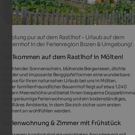
Erholung pur auf dem Rastlhof – Urlaub auf dem
Bauernhof in der Ferienregion Bozen & Umgebung!
Willkommen auf dem Rastlhof in Mölten!
Strahlender Sonnenschein, blühende Bergwiesen, dichte
Wälder und imposante Berggipfel formen eine wunderbare
Kulisse für Ihren naturnahen Urlaub bei uns in Mölten.
Unser familienfreundlicher Bauernhof liegt auf etwa 1.240
Metern Meereshöhe und bietet Ihnen bequeme Doppelzimme
eine geräumige Ferienwohnung und ein bodenständiges,
familiäres Ambiente, in dem Sie sich sicher vom ersten
Moment an wohlfühlen werden.
Ferienwohnung & Zimmer mit Frühstück
In unserem komfortabel eingerichteten Appartement mit