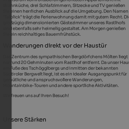
Wohnküche, drei Schlafzimmern, Sitzecke und TV genießen
Sie einen herrlichen Ausblick auf die Umgebung. Den Namen
"Talblick" trägt die Ferienwohnung damit mit gutem Recht. Di
großzügig dimensionierten Gästezimmer unseres Rastlhofs
sind ebenfalls sehr heimelig gestaltet. Am Morgen genießen
Sie ein reichhaltiges Bauernfrühstück.
Wanderungen direkt vor der Haustür
Das Zentrum des sympathischen Bergdörfchens Mölten liegt
nur rund 20 Gehminuten vom Rastlhof entfernt. Da unser Hau
am Fuße des Tschögglbergs und inmitten der bekannten
Südtiroler Bergwelt liegt, ist es ein idealer Ausgangspunkt für
gemütliche und anspruchsvollere Wanderungen,
Mountainbike-Touren und andere sportliche Aktivitäten.
Wir freuen uns auf Ihren Besuch!
Unsere Stärken