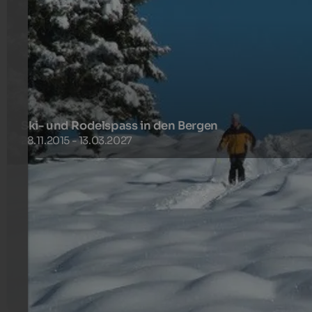
Ski- und Rodelspass in den Bergen
28.11.2015 - 13.03.2027
Meran 2000 ist wie geschaffen für Genussurlauber und
Familien. Ski und Rodelspass garantiert. Der Rastlhof ist
Ihr idealer Ausgangspunkt. Hier ein kleiner Einblick:
http://www.peer.tv/de/36
266 €
5-7 Nächte ab
pro Person
mehr Details