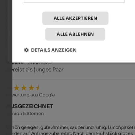
Zimmer mit genug Platz und mit Balkon von dem man die 
Klasse Aussicht genießen kann. Restaurants ein Laden und 
viele Möglichkeiten für Unternehmungen in der Region. Ca 
ALLE AKZEPTIEREN
500 Meter weg im Schlaneider Hof kann man Fahrräder 
ausleihen. Die Betreiberin stand uns die ganze Zeit mit tollen
Tips für Unternehmungen zur Seite. Vielen Dank für die tolle 
ALLE ABLEHNEN
Woche.
DETAILS ANZEIGEN
Willem
- Juni 2023
gereist als junges Paar
Bewertung aus Google
AUSGEZEICHNET
4,5 von 5 Sternen
Schön gelegen, gute Zimmer, sauber und ruhig. Lunchpakete
werden auf Anfrage zubereitet. Nach dem Frühstück gibt es 