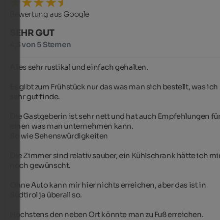
Bewertung aus Google
SEHR GUT
4,3 von 5 Sternen
Alles sehr rustikal und einfach gehalten.

Es gibt zum Frühstück nur das was man sich bestellt, was ich 
sehr gut finde.

Die Gastgeberin ist sehr nett und hat auch Empfehlungen für
einen was man unternehmen kann.

So wie Sehenswürdigkeiten

Die Zimmer sind relativ sauber, ein Kühlschrank hätte ich mir
noch gewünscht.

Ohne Auto kann mir hier nichts erreichen, aber das ist in 
Südtirol ja überall so.

Höchstens den neben Ort könnte man zu Fuß erreichen.
