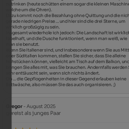
zu trinken (heute schütten einem sogar die kleinen Maschine
welche um die Ohren).

Dazu kommt noch die Bezahlung ohne Quittung und die nich
gerade niedrigen Preise ... und hier sind die drei Sterne, um 
wirklich großzügig zu sein.

Insgesamt wiederhole ich jedoch: Die Landschaft ist wirklich
fabelhaft, und die Dusche funktioniert, wenn man weiß, wie 
man sie benutzt.

Wenn Sie Italiener sind, und insbesondere wenn Sie aus Mitte
oder Süditalien kommen, stellen Sie sicher, dass Sie alleine 
frühstücken können, vielleicht am Tisch auf dem Balkon, und
bringen Sie alles mit, was Sie brauchen. Andernfalls werden S
sehr enttäuscht sein, wenn sich nichts ändert.

Oh ... die Gepflogenheiten in dieser Gegend erlauben keine 
Bettwäsche, also müssen Sie das auch organisieren. ;)
Gregor
- August 2025
gereist als junges Paar