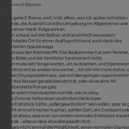
3,2 von 5 Sternen
Ich gebe 3 Sterne, weil, trotz allem, was ich später schreiben 
werde, die Aussicht und die Umgebung im Allgemeinen wie 
aus einer Heidi-Folge wirken.

Man schaut auf den Balkon und ist einfach verzaubert.

Ein idealer Ort für einen Ausflug mit Hund, auch dank des 
perfekten Spazierwegs.

Und was den Rest betrifft: Das Badezimmer hat kein Fenster, 
kein Bidet und der Ventilator funktioniert nicht.

Man muss sehr lange warten, um zu duschen, und irgendwan
funktioniert es wieder wie vorher ... Ich bin mir nicht sicher, o
es ein Druckproblem war, das mit demjenigen zusammenhin
der das Wasser gerade benutzt hat, oder ob es eine Art 
motorisierte Pumpe gab.

Aber wenn man duschen konnte, war es okay.

Das Zimmer hatte einen undichten Heizkörper.

Das Frühstück hätte „außergewöhnlich“ sein sollen, aber es g
nicht einmal frischen Kuchen, echten Saft, ein Croissant ode
sonst etwas, was man von einem normalen Frühstück erwart
würde – alles andere als außergewöhnlich.

Es gab nicht einmal die Möglichkeit, einen normalen Espress