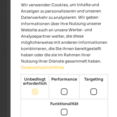
Wir verwenden Cookies, um Inhalte und
4 von 5 Sternen
GERMAN
Anzeigen zu personalisieren und unseren
Datenverkehr zu analysieren. Wir geben
Sehr schöne Unterkunft mitten in der Natur mit toller Aussich
gutem Frühstück und einem Zimmer mit Balkon und großem
Informationen über Ihre Nutzung unserer
Bad. Der Besitzer ist sehr nett. Ich hatte meinen Hund dabei, 
Website auch an unsere Werbe- und
mit uns frühstücken konnte.
Analysepartner weiter, die diese
möglicherweise mit anderen Informationen
kombinieren, die Sie ihnen bereitgestellt
Axel
- Juni 2023
haben oder die sie im Rahmen Ihrer
gereist als Gruppe von Freunden
Nutzung ihrer Dienste gesammelt haben.
Datenschutzrichtlinie
Unbedingt
Performance
Targeting
Bewertung aus Google
erforderlich
AUSGEZEICHNET
5 von 5 Sternen
Funktionalität
Schöne und ruhig gelegene Unterkunft obwohl sie direkt an 
der Straße liegt. Gutes und reichhaltiges Frühstück. Schöne 