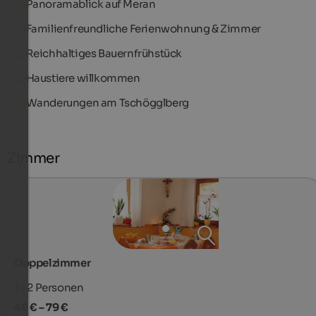
Panoramablick auf Meran
Familienfreundliche Ferienwohnung & Zimmer
Reichhaltiges Bauernfrühstück
Haustiere willkommen
Wanderungen am Tschögglberg
Zimmer
Doppelzimmer
1 - 2
Personen
49 € – 79 €