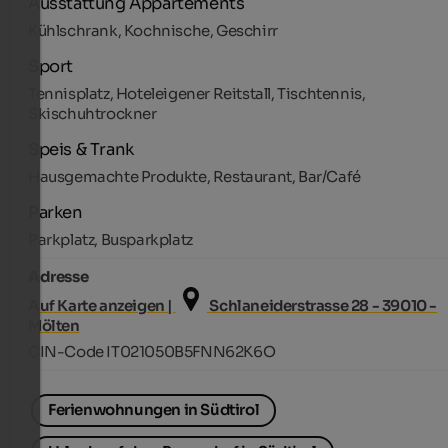
Ausstattung Appartements
Kühlschrank, Kochnische, Geschirr
Sport
Tennisplatz, Hoteleigener Reitstall, Tischtennis,
Skischuhtrockner
Speis & Trank
Hausgemachte Produkte, Restaurant, Bar/Café
Parken
Parkplatz, Busparkplatz
Adresse
Auf Karte anzeigen |
Schlaneiderstrasse 28 - 39010 -
Mölten
CIN-Code IT021050B5FNN62K6O
Ferienwohnungen in Südtirol