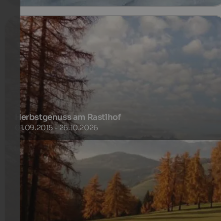
Herbstgenuss am Rastlhof
01.09.2015 - 26.10.2026
Nochmal richtig Energie tanken vor dem Winter, die
letzten Sonnenstrahlen auffangen und vor dem ersten
Schnee noch die letzen Wanderungen unternehmen…
160 €
5-7 Nächte ab
pro Person