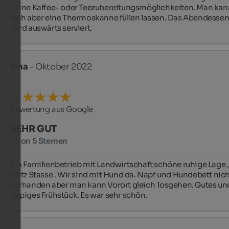
keine Kaffee- oder Teezubereitungsmöglichkeiten. Man kann
sich aber eine Thermoskanne füllen lassen. Das Abendessen
wird auswärts serviert.
Tina
- Oktober 2022
Bewertung aus Google
SEHR GUT
4 von 5 Sternen
Ein Familienbetrieb mit Landwirtschaft schöne ruhige Lage , 
trotz Stasse . Wir sind mit Hund da. Napf und Hundebett nich
vorhanden aber man kann Vorort gleich  losgehen. Gutes und
üppiges Frühstück. Es war sehr schön.