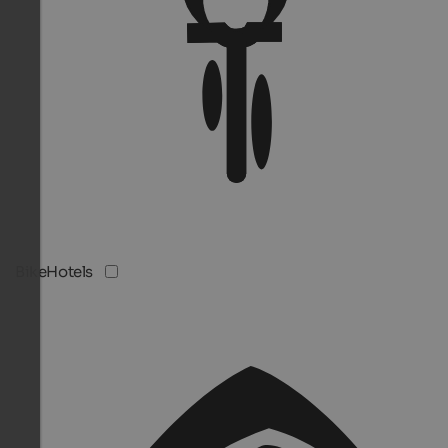
BikeHotels