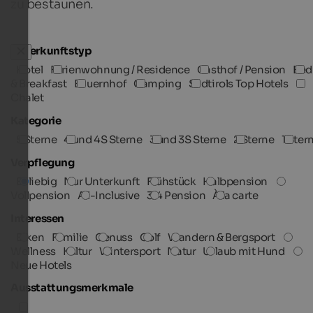
zu bestaunen.
Unterkunftstyp
Hotel
Ferienwohnung / Residence
Gasthof / Pension
Bed
& Breakfast
Bauernhof
Camping
Südtirols Top Hotels
Chalet
Kategorie
5 Sterne
4 und 4S Sterne
3 und 3S Sterne
2 Sterne
1 Ster
Verpflegung
Beliebig
Nur Unterkunft
Frühstück
Halbpension
Vollpension
All-Inclusive
3/4 Pension
À la carte
Interessen
Biken
Familie
Genuss
Golf
Wandern & Bergsport
Wellness
Kultur
Wintersport
Natur
Urlaub mit Hund
Neue Hotels
Ausstattungsmerkmale