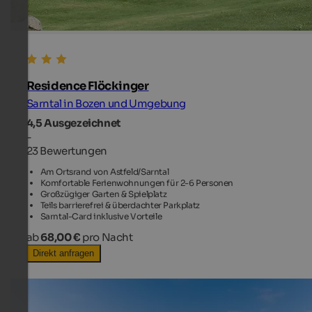
Residence Flöckinger
Sarntal in Bozen und Umgebung
4,5
Ausgezeichnet
-
23 Bewertungen
Am Ortsrand von Astfeld/Sarntal
Komfortable Ferienwohnungen für 2-6 Personen
Großzügiger Garten & Spielplatz
Teils barrierefrei & überdachter Parkplatz
Sarntal-Card inklusive Vorteile
ab
68,00 €
pro Nacht
Direkt anfragen