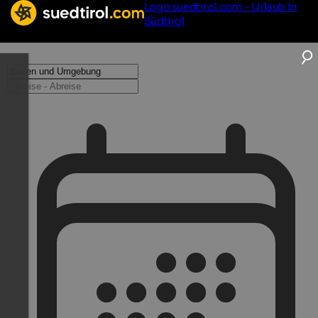
Logo suedtirol.com - Urlaub in
Südtirol