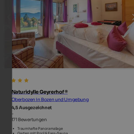
Naturidylle Geyrerhof ®
Oberbozen in Bozen und Umgebung
4,5
Ausgezeichnet
-
171 Bewertungen
Traumhafte Panoramalage
Garten mit Pool & Fass-Sauna