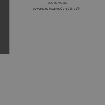
IT00760750216
Internet Consultin
powered by Internet Consulting