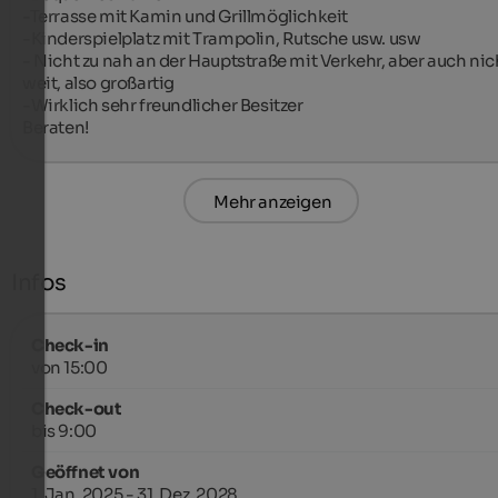
-Terrasse mit Kamin und Grillmöglichkeit

-Kinderspielplatz mit Trampolin, Rutsche usw. usw

- Nicht zu nah an der Hauptstraße mit Verkehr, aber auch nich
weit, also großartig

-Wirklich sehr freundlicher Besitzer

Beraten!
Mehr anzeigen
Infos
Check-in
von 15:00
Check-out
bis 9:00
Geöffnet von
1. Jan. 2025 - 31. Dez. 2028