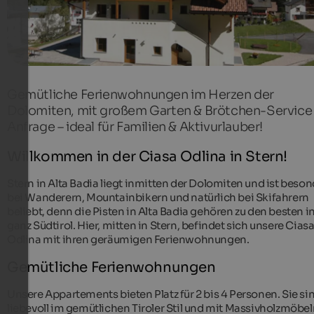
Gemütliche Ferienwohnungen im Herzen der
Dolomiten, mit großem Garten & Brötchen-Service
Anfrage – ideal für Familien & Aktivurlauber!
Willkommen in der Ciasa Odlina in Stern!
Stern in Alta Badia liegt inmitten der Dolomiten und ist beso
bei Wanderern, Mountainbikern und natürlich bei Skifahrern
beliebt, denn die Pisten in Alta Badia gehören zu den besten i
ganz Südtirol. Hier, mitten in Stern, befindet sich unsere Cias
Odlina mit ihren geräumigen Ferienwohnungen.
Gemütliche Ferienwohnungen
Unsere Appartements bieten Platz für 2 bis 4 Personen. Sie si
liebevoll im gemütlichen Tiroler Stil und mit Massivholzmöbe