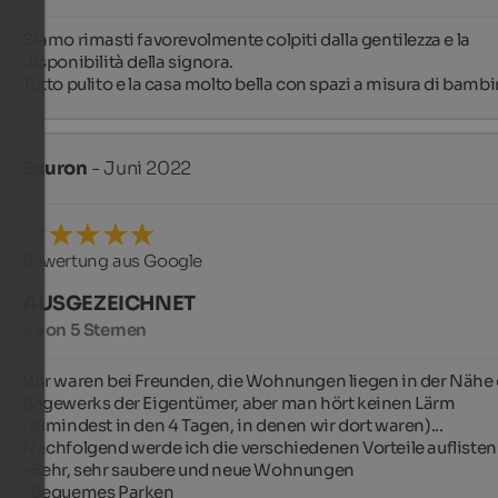
Siamo rimasti favorevolmente colpiti dalla gentilezza e la 
disponibilità della signora.

Tutto pulito e la casa molto bella con spazi a misura di bambi
Sauron
- Juni 2022
Bewertung aus Google
AUSGEZEICHNET
5 von 5 Sternen
Wir waren bei Freunden, die Wohnungen liegen in der Nähe 
Sägewerks der Eigentümer, aber man hört keinen Lärm 
(zumindest in den 4 Tagen, in denen wir dort waren)... 
Nachfolgend werde ich die verschiedenen Vorteile auflisten

-Sehr, sehr saubere und neue Wohnungen

-Bequemes Parken
