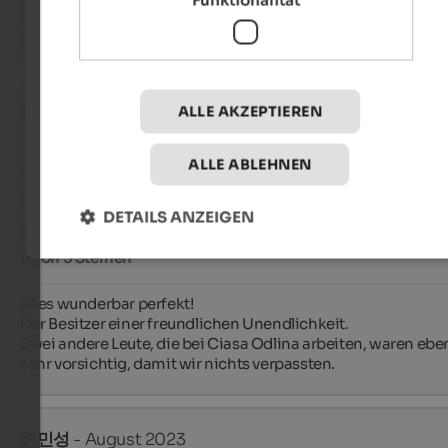
Funktionalität
hilfsbereit. Wir konnten unser Auto direkt vor dem Haus park
was perfekt war. Absolut empfehlenswert.
Teresa
- Januar 2024
ALLE AKZEPTIEREN
ALLE ABLEHNEN
Bewertung aus Google
DETAILS ANZEIGEN
AUSGEZEICHNET
5 von 5 Sternen
Alles wunderbar perfekt!

Der Besitzer einer freundlichen Unendlichkeit.

Zwei andere Leute, die bei Ciasa Odlina arbeiten, waren ebenf
sehr vorsichtig, damit wir nichts verpassten.
허민성
- August 2023