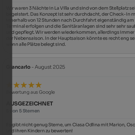
Wir waren 3 Nächte in La Villa und sind von dem Stellplatz seh
begeistert. Das Konzept ist sehr durchdacht, der Check-In m
innerhalb von 12 Stunden nach Durchfahrt eigenständig am 
Terminal erfolgen und die Sanitäranlagen sind sehr sehr saub
und gepflegt. Wir werden wiederkommen, allerdings immer i
der Nebensaison. In der Hauptsaison könnte es recht eng sei
wenn alle Plätze belegt sind.
Giancarlo
- August 2025
Bewertung aus Google
AUSGEZEICHNET
5 von 5 Sternen
Es gibt nicht genug Sterne, um Ciasa Odlina mit Marion, Osc
und ihren Kindern zu bewerten!
