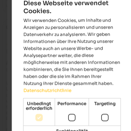
Diese Webseite verwendet
und erschwingliche Option.
Cookies.
ENGLISH
Wir verwenden Cookies, um Inhalte und
GERMAN
Gonçalo
- September 2024
Anzeigen zu personalisieren und unseren
Datenverkehr zu analysieren. Wir geben
Informationen über Ihre Nutzung unserer
Website auch an unsere Werbe- und
Bewertung aus Google
Analysepartner weiter, die diese
möglicherweise mit anderen Informationen
AUSGEZEICHNET
kombinieren, die Sie ihnen bereitgestellt
5 von 5 Sternen
haben oder die sie im Rahmen Ihrer
Wir waren Anfang Juni mit zwei Personen und einem Hund e
Nutzung ihrer Dienste gesammelt haben.
Woche dort und haben uns dort ausgeruht und übernachtet,
Datenschutzrichtlinie
die Dolomiten zu erkunden. Es ist der perfekte Ausgangspunk
um die Dolomiten von allen Seiten zu erkunden. Die Wohnun
Unbedingt
Performance
Targeting
selbst bietet alles, was man braucht: ein gemütliches Zimmer
erforderlich
eine richtige Küche zum Kochen und ... was für eine Aussicht
Balkon!

Es ist ein Familienbetrieb und der Besitzer ist super nett und s