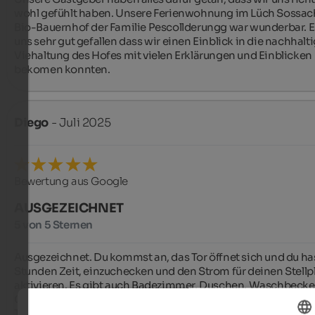
wohl gefühlt haben. Unsere Ferienwohnung im Lüch Sossac
Bio-Bauernhof der Familie Pescollderungg war wunderbar. Es
uns sehr gut gefallen dass wir einen Einblick in die nachhalti
Viehaltung des Hofes mit vielen Erklärungen und Einblicken 
bekomen konnten.
Diego
- Juli 2025
Bewertung aus Google
AUSGEZEICHNET
5 von 5 Sternen
Ausgezeichnet. Du kommst an, das Tor öffnet sich und du hast
Stunden Zeit, einzuchecken und den Strom für deinen Stellpla
aktivieren. Es gibt auch Badezimmer, Duschen, Waschbecken
Geschirr und Kleidung sowie eine Waschmaschine und eine
Trockner. Es bietet alle Annehmlichkeiten für Camper; eine to