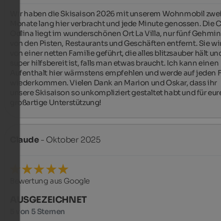
Wir haben die Skisaison 2026 mit unserem Wohnmobil zwei
Monate lang hier verbracht und jede Minute genossen. Die C
Odlina liegt im wunderschönen Ort La Villa, nur fünf Gehmin
von den Pisten, Restaurants und Geschäften entfernt. Sie wir
von einer netten Familie geführt, die alles blitzsauber hält und
super hilfsbereit ist, falls man etwas braucht. Ich kann einen 
Aufenthalt hier wärmstens empfehlen und werde auf jeden Fa
wiederkommen. Vielen Dank an Marion und Oskar, dass ihr 
unsere Skisaison so unkompliziert gestaltet habt und für eure
großartige Unterstützung!
Claude
- Oktober 2025
Bewertung aus Google
AUSGEZEICHNET
5 von 5 Sternen