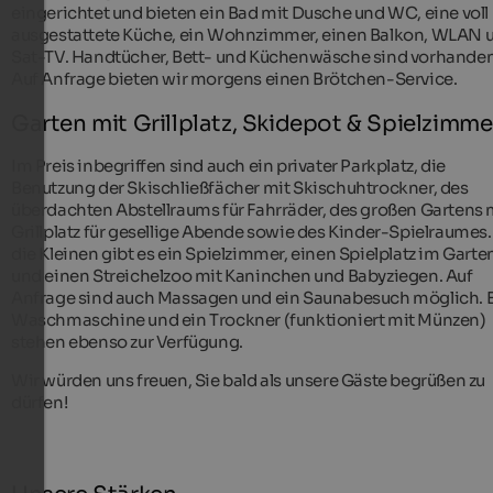
eingerichtet und bieten ein Bad mit Dusche und WC, eine voll
ausgestattete Küche, ein Wohnzimmer, einen Balkon, WLAN 
Sat-TV. Handtücher, Bett- und Küchenwäsche sind vorhanden
Auf Anfrage bieten wir morgens einen Brötchen-Service.
Garten mit Grillplatz, Skidepot & Spielzimme
Im Preis inbegriffen sind auch ein privater Parkplatz, die
Benutzung der Skischließfächer mit Skischuhtrockner, des
überdachten Abstellraums für Fahrräder, des großen Gartens 
Grillplatz für gesellige Abende sowie des Kinder-Spielraumes.
die Kleinen gibt es ein Spielzimmer, einen Spielplatz im Garte
und einen Streichelzoo mit Kaninchen und Babyziegen. Auf
Anfrage sind auch Massagen und ein Saunabesuch möglich. 
Waschmaschine und ein Trockner (funktioniert mit Münzen)
stehen ebenso zur Verfügung.
Wir würden uns freuen, Sie bald als unsere Gäste begrüßen zu
dürfen!