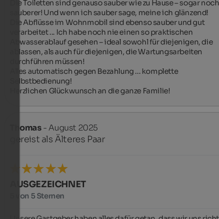
Die Toiletten sind genauso sauber wie zu Hause – sogar noch
sauberer! Und wenn ich sauber sage, meine ich glänzend!

Die Abflüsse im Wohnmobil sind ebenso sauber und gut 
verarbeitet ... Ich habe noch nie einen so praktischen 
Abwasserablauf gesehen – ideal sowohl für diejenigen, die 
ablassen, als auch für diejenigen, die Wartungsarbeiten 
durchführen müssen!

Alles automatisch gegen Bezahlung ... komplette 
Selbstbedienung!

Herzlichen Glückwunsch an die ganze Familie!
Thomas
- August 2025
gereist als Älteres Paar
AUSGEZEICHNET
5 von 5 Sternen
Unsere Gastgeber haben alles dafür getan, dass wir uns richt