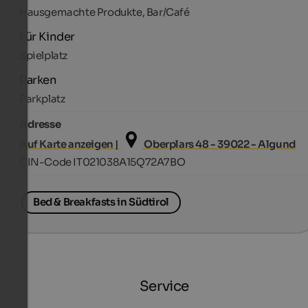
Hausgemachte Produkte, Bar/Café
Für Kinder
Spielplatz
Parken
Parkplatz
Adresse
Auf Karte anzeigen |
Oberplars 48 - 39022 - Algund
CIN-Code IT021038A15Q72A7BO
Bed & Breakfasts in Südtirol
Service