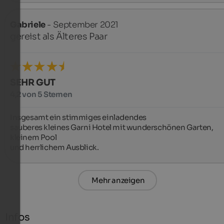
Gabriele
- September 2021
gereist als Älteres Paar
SEHR GUT
4,2 von 5 Sternen
Insgesamt ein stimmiges einladendes

sauberes kleines Garni Hotel mit wunderschönen Garten, 
kleinem Pool

und herrlichem Ausblick.
Mehr anzeigen
Infos