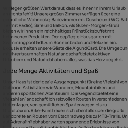
Wir legen größten Wert darauf, dass es Ihnen in Ihrem Urlaub
an nichts fehlt! Unsere großen Zimmer verfügen über eine
gemütliche Wohnecke, Badezimmer mit Dusche und WC, Sat
TV (mit Radio), Safe und Balkon. Als Guten-Morgen-Gruß
bieten wir Ihnen ein reichhaltiges Frühstücksbuffet mit
heimischen Produkten. Der gepflegte Hausgarten mit
Swimmingpool lädt zum Sonnenbaden und Relaxen ein.
Exklusiv erhalten unsere Gäste die AlgundCard. Die Umgebun
mit ihrer traumhaften Naturlandschaft bietet aktiven
Urlaubern und Naturliebhabern alles, was das Herz begehrt.
Jede Menge Aktivitäten und Spaß
Unser Haus ist der ideale Ausgangspunkt für eine Vielzahl von
Outdoor-Aktivitäten wie Wandern, Mountainbiken und
anderen sportlichen Abenteuern. Die Gegend bietet eine
Vielzahl an landschaftlich reizvollen Routen in verschiedenen
Höhenlagen, von gemütlichen Spazierwegen bis zu
Gipfeltouren. Bike-Fans freuen sich ebenfalls über die große
Bandbreite an Routen vom Etschradweg bis zu MTB-Trails. U
auf Adrenalinliebhaber warten spannende Erlebnisse von
Rafting über Paraglidingbis Klettern. Außerdem können Sie i