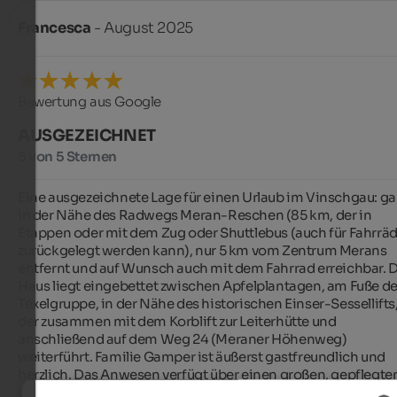
Francesca
- August 2025
Bewertung aus Google
AUSGEZEICHNET
5 von 5 Sternen
Eine ausgezeichnete Lage für einen Urlaub im Vinschgau: ga
in der Nähe des Radwegs Meran-Reschen (85 km, der in 
Etappen oder mit dem Zug oder Shuttlebus (auch für Fahrräde
zurückgelegt werden kann), nur 5 km vom Zentrum Merans 
entfernt und auf Wunsch auch mit dem Fahrrad erreichbar. D
Haus liegt eingebettet zwischen Apfelplantagen, am Fuße der
Texelgruppe, in der Nähe des historischen Einser-Sessellifts,
der zusammen mit dem Korblift zur Leiterhütte und 
anschließend auf dem Weg 24 (Meraner Höhenweg) 
weiterführt. Familie Gamper ist äußerst gastfreundlich und 
herzlich. Das Anwesen verfügt über einen großen, gepflegten
Garten mit Rasenflächen, Tischen, Liegen und Bänken sowie