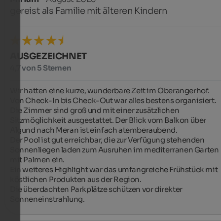
gereist als Familie mit älteren Kindern
AUSGEZEICHNET
4,7 von 5 Sternen
Wir hatten eine kurze, wunderbare Zeit im Oberangerhof.

Von Check-In bis Check-Out war alles bestens organisiert. 

Die Zimmer sind groß und mit einer zusätzlichen 
Sitzmöglichkeit ausgestattet. Der Blick vom Balkon über 
Algund nach Meran ist einfach atemberaubend. 

Der Pool ist gut erreichbar, die zur Verfügung stehenden 
Sonnenliegen laden zum Ausruhen im mediterranen Garten 
mit Palmen ein. 

Ein weiteres Highlight war das umfangreiche Frühstück mit 
köstlichen Produkten aus der Region.

Die überdachten Parkplätze schützen vor direkter 
Sonneneinstrahlung.