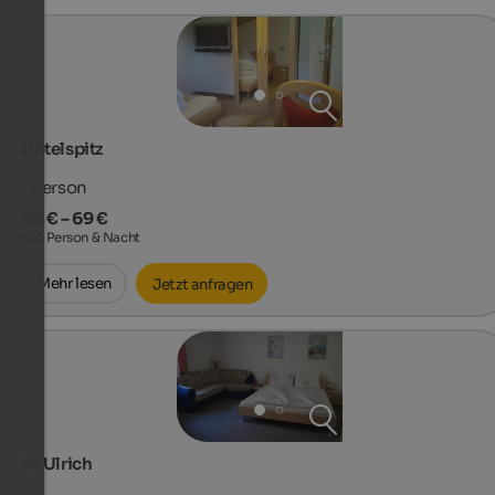
Rötelspitz
1
Person
65 € – 69 €
pro Person & Nacht
Mehr lesen
Jetzt anfragen
St.Ulrich