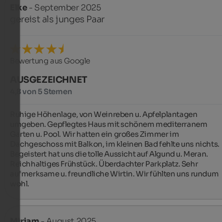
Elke
- September 2025
gereist als junges Paar
Bewertung aus Google
AUSGEZEICHNET
4,8 von 5 Sternen
Ruhige Höhenlage, von Weinreben u. Apfelplantagen 
umgeben. Gepflegtes Haus mit schönem mediterranem 
Garten u. Pool. Wir hatten ein großes Zimmer im 
Dachgeschoss mit Balkon, im kleinen Bad fehlte uns nichts. 
Begeistert hat uns die tolle Aussicht auf Algund u. Meran. 
Reichhaltiges Frühstück. Überdachter Parkplatz. Sehr 
aufmerksame u. freundliche Wirtin. Wir fühlten uns rundum 
wohl.
Miriam
- August 2025