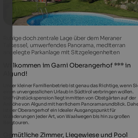
Ruhige doch zentrale Lage über dem Meraner
Talkessel, umwerfendes Panorama, mediterran
angelegte Parkanlage mit Sitzgelegenheiten
Willkommen im Garni Oberangerhof *** in
Algund!
Unser kleiner Familienbetrieb ist genau das Richtige, wenn Si
einen unvergesslichen Urlaub in Südtirol verbringen wollen.
Die Frühstückspension liegt inmitten von Obstgärten auf der
Anhöhe von Algund mit herrlichem Panoramarundblick. Dah
ist der Oberangerhof ein idealer Ausgangspunkt für
Wanderungen jeder Art, von Waalwegen bis hin zu großen
Bergtouren.
Gemütliche Zimmer, Liegewiese und Pool