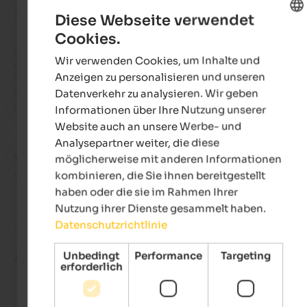
Spielplätzen. Vor allem der von Grün umgebene Swimmingpo
Diese Webseite verwendet
ist nach einem Tag voller Radtouren oder Wanderungen eine
Cookies.
willkommene Abwechslung. Das Frühstücksbuffet bietet ein
ENGLISH
große Auswahl an Brot, Aufschnitt, Käse, Gebäck und Obst au
Wir verwenden Cookies, um Inhalte und
eigenem Anbau. Es gibt eine Garage für Fahrräder und sicher
GERMAN
Anzeigen zu personalisieren und unseren
Parkplätze für Autos. Ausgezeichnet! Für Mahlzeiten können d
Forst-Restaurants innerhalb von 5 Minuten eine hervorragen
Datenverkehr zu analysieren. Wir geben
Lösung sein.
Informationen über Ihre Nutzung unserer
Website auch an unsere Werbe- und
Analysepartner weiter, die diese
Wolfgang
- September 2024
möglicherweise mit anderen Informationen
gereist als junges Paar
kombinieren, die Sie ihnen bereitgestellt
haben oder die sie im Rahmen Ihrer
Nutzung ihrer Dienste gesammelt haben.
Datenschutzrichtlinie
Bewertung aus Google
Unbedingt
Performance
Targeting
AUSGEZEICHNET
erforderlich
4,8 von 5 Sternen
Sehr schön gelegene Pension mitten in den Weinbergen bzw