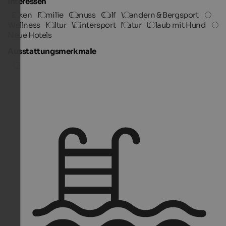
Interessen
Biken
Familie
Genuss
Golf
Wandern & Bergsport
Wellness
Kultur
Wintersport
Natur
Urlaub mit Hund
Neue Hotels
Ausstattungsmerkmale