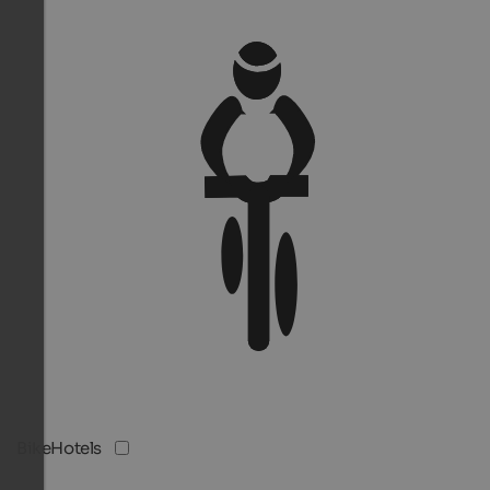
BikeHotels