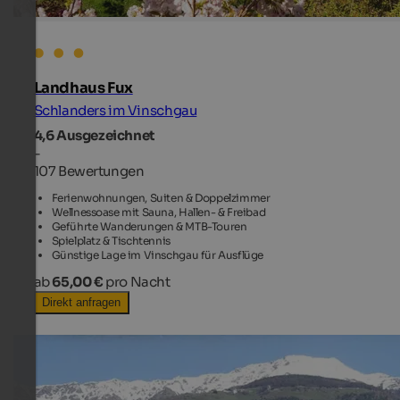
Landhaus Fux
Schlanders im Vinschgau
4,6
Ausgezeichnet
-
107 Bewertungen
Ferienwohnungen, Suiten & Doppelzimmer
Wellnessoase mit Sauna, Hallen- & Freibad
Geführte Wanderungen & MTB-Touren
Spielplatz & Tischtennis
Günstige Lage im Vinschgau für Ausflüge
ab
65,00 €
pro Nacht
Direkt anfragen