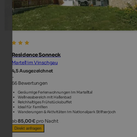
Residence Sonneck
Martell im Vinschgau
4,5
Ausgezeichnet
-
66 Bewertungen
Geräumige Ferienwohnungen im Martelltal
Wellnessbereich mit Hallenbad
Reichhaltiges Frühstücksbuffet
Ideal für Familien
Wanderungen & Aktivitäten im Nationalpark Stilfserjoch
ab
85,00 €
pro Nacht
Direkt anfragen