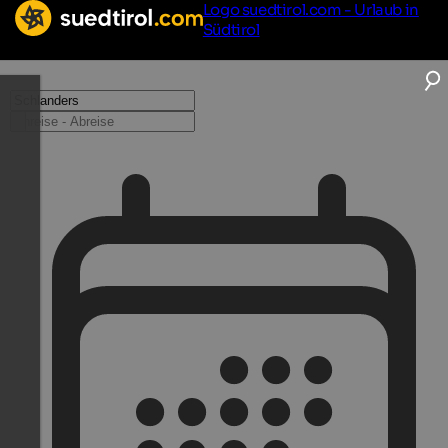
Logo suedtirol.com - Urlaub in
Südtirol