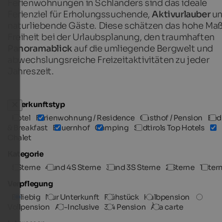
Ferienwohnungen in Schlanders sind das ideale
Ferienziel für Erholungssuchende,
Aktivurlauber
u
naturliebende Gäste. Diese schätzen das hohe Maß
Freiheit bei der Urlaubsplanung, den traumhaften
Panoramablick
auf die umliegende Bergwelt und
abwechslungsreiche Freizeitaktivitäten zu jeder
Jahreszeit.
Unterkunftstyp
Hotel
Ferienwohnung / Residence
Gasthof / Pension
Bed
& Breakfast
Bauernhof
Camping
Südtirols Top Hotels
Chalet
Kategorie
5 Sterne
4 und 4S Sterne
3 und 3S Sterne
2 Sterne
1 Ster
Verpflegung
Beliebig
Nur Unterkunft
Frühstück
Halbpension
Vollpension
All-Inclusive
3/4 Pension
À la carte