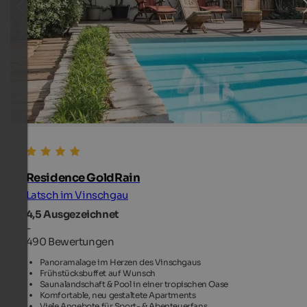
Residence GoldRain
Latsch im Vinschgau
4,5
Ausgezeichnet
-
490 Bewertungen
Panoramalage im Herzen des Vinschgaus
Frühstücksbuffet auf Wunsch
Saunalandschaft & Pool in einer tropischen Oase
Komfortable, neu gestaltete Apartments
Viele Angebote für Sport- & Abenteuerfans