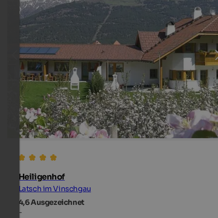
Heiligenhof
Latsch im Vinschgau
4,6
Ausgezeichnet
-