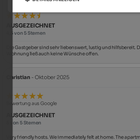
AUSGEZEICHNET
4,5 von 5 Sternen
Die Gastgeber sind sehr liebenswert, lustig und hilfsbereit. Di
Wohnung ließ auch keine Wünsche offen.
Christian
- Oktober 2025
Bewertung aus Google
AUSGEZEICHNET
5 von 5 Sternen
Very friendly hosts. We immediately felt at home. The apartm