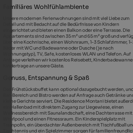
Familiäres Wohlfühlambiente
Unsere modernen Ferienwohnungen sind mit viel Liebe zum
Detail und mit Bedacht auf die Bedürfnisse von Kindern
eingerichtet und bieten einen Balkon oder eine Terrasse. Die
Appartements sind zwischen 35 m² und 65 m² groß und verfü
über eine Kochnische, einen Wohnraum, 1-3 Schlafzimmer, 1-
Bäder mit WC und Badewanne oder Dusche (je nach
Wohnungstyp), TV, Safe, kostenloses WLAN und Telefon. Auf
Anfrage verleihen wir kostenlos Reisebett, Kinderbadewanne
Kindertrage an unsere Gäste.
Genuss, Entspannung & Spaß
Das Frühstücksbuffet kann optional dazugebucht werden, un
Bar-Bereich und Bistro werden auf Anfrage auch Getränke un
kleine Gerichte serviert. Die Residence Montani bietet außer
ein Hallenbad mit direktem Zugang zur Liegewiese, einen
Wellnessbereich mit Saunalandschaft, eine Dachterrasse mit
Whirlpool und einen Fitnessraum. Ein Kinderspielplatz mit
Trampolin, ein überdachter Außenbereich mit Tischfußball u
Tischtennis und ein Spielzimmer sorgen für familienfreundli