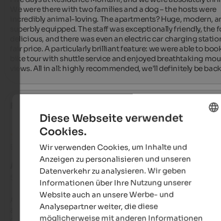
We were there with two families and a dog – the hosts were 
incredibly animal-loving. The apartments? Huge, modern, an
superbly equipped. The staff was exceptionally friendly, the f
delicious, and there was even an electric car charging station 
fair price. A particularly brilliant feature: we were able to book
bike tour with shuttle service and enjoyed breathtaking mou
views. All in all: highly recommended, we'll definitely be back
Fide
- Oktober 2025
Diese Webseite verwendet
Cookies.
ENGLISH
Bewertung aus Google
Wir verwenden Cookies, um Inhalte und
GERMAN
Anzeigen zu personalisieren und unseren
AUSGEZEICHNET
Datenverkehr zu analysieren. Wir geben
5 von 5 Sternen
Informationen über Ihre Nutzung unserer
Website auch an unsere Werbe- und
A particularly friendly, family-run accommodation. The 
Analysepartner weiter, die diese
apartments are top-notch, and the grounds are in a wonderfu
möglicherweise mit anderen Informationen
quiet location. The team is always coming up with new and 