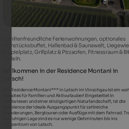
Familienfreundliche Ferienwohnungen, optionales
Frühstücksbuffet, Hallenbad & Saunawelt, Liegewi
& Spielplatz, Grillplatz & Pizzaofen, Fitnessraum & B
Verleih.
Willkommen in der Residence Montani in
Latsch!
Die Residence Montani*** in Latsch im Vinschgau ist ein wa
Paradies für Familien und Aktivurlauber! Eingebettet in
Obstwiesen und einer einzigartigen Naturlandschaft, ist die
Residence der ideale Ausgangspunkt für zahlreiche
Wanderungen, Bergtouren oder Ausflüge mit dem Fahrrad. Tr
der ruhigen Lage sind es nur wenige Gehminuten bis ins
Ortszentrum von Latsch.