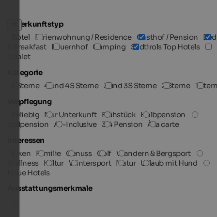
Unterkunftstyp
Hotel
Ferienwohnung / Residence
Gasthof / Pension
Bed
& Breakfast
Bauernhof
Camping
Südtirols Top Hotels
Chalet
Kategorie
5 Sterne
4 und 4S Sterne
3 und 3S Sterne
2 Sterne
1 Ster
Verpflegung
Beliebig
Nur Unterkunft
Frühstück
Halbpension
Vollpension
All-Inclusive
3/4 Pension
À la carte
Interessen
Biken
Familie
Genuss
Golf
Wandern & Bergsport
Wellness
Kultur
Wintersport
Natur
Urlaub mit Hund
Neue Hotels
Ausstattungsmerkmale