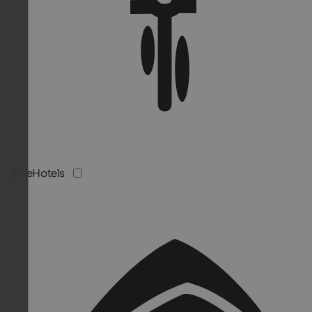
BikeHotels