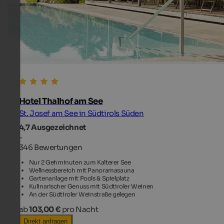
Hotel Thalhof am See
St. Josef am See in Südtirols Süden
4,7
Ausgezeichnet
-
346 Bewertungen
Nur 2 Gehminuten zum Kalterer See
Wellnessbereich mit Panoramasauna
Gartenanlage mit Pools & Spielplatz
Kulinarischer Genuss mit Südtiroler Weinen
An der Südtiroler Weinstraße gelegen
ab
103,00 €
pro Nacht
Direkt anfragen