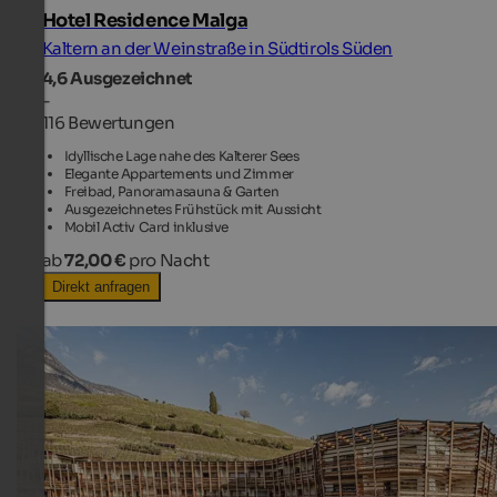
Hotel Residence Malga
Kaltern an der Weinstraße in Südtirols Süden
4,6
Ausgezeichnet
-
116 Bewertungen
Idyllische Lage nahe des Kalterer Sees
Elegante Appartements und Zimmer
Freibad, Panoramasauna & Garten
Ausgezeichnetes Frühstück mit Aussicht
Mobil Activ Card inklusive
ab
72,00 €
pro Nacht
Direkt anfragen
TOP HOTEL