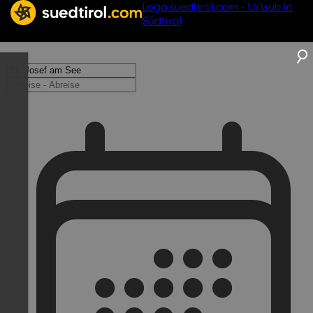
Logo suedtirol.com - Urlaub in
Südtirol