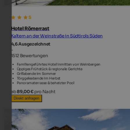
Hotel Römerrast
Kaltern an der Weinstraße in Südtirols Süden
4,6
Ausgezeichnet
-
1512 Bewertungen
Familiengeführtes Hotel inmitten von Weinbergen
Üppiges Frühstück & regionale Gerichte
Grillabende im Sommer
Törggeleabende im Herbst
Panoramaterrasse & beheizter Pool
ab
89,00 €
pro Nacht
Direkt anfragen