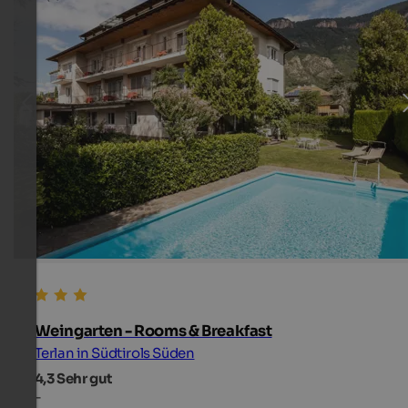
Weingarten - Rooms & Breakfast
Terlan in Südtirols Süden
4,3
Sehr gut
-