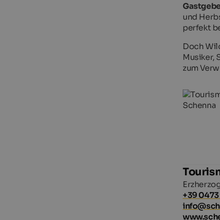
Gastgeb
und Herbs
perfekt b
Doch Wild
Musiker, 
zum Verwe
Touris
Erzherzog
+39 0473
info@sc
www.sch