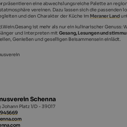
er
präsentieren eine abwechslungsreiche Palette an regio
tatmosphäre vereinen. Dazu lassen sich die passenden l
egleiten und den Charakter der Küche im
Meraner Land
unt
.Wein.Gesang ist mehr als nur ein kulinarischer Genuss:
Sänger und Interpreten mit
Gesang, Lesungen und stimmun
ilen, Genießen und geselligen Beisammensein einlädt.
musverein Schenna
 Johann Platz 1/D - 39017
 945669
henna.com
enna.com