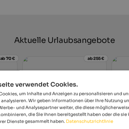
Aktuelle Urlaubsangebote
ab 70 €
ab 255 €
eite verwendet Cookies.
ookies, um Inhalte und Anzeigen zu personalisieren und u
 analysieren. Wir geben Informationen über Ihre Nutzung u
Werbe- und Analysepartner weiter, die diese möglicherweis
Quellenhof Luxury Resort Passeier
Hotel 
ombinieren, die Sie ihnen bereitgestellt haben oder die si
te -
Das 5-Sterne Sport- und Wellnessresort in
In ruhi
hrer Dienste gesammelt haben.
Datenschutzrichtlinie
teich &
Südtirol mit 10.500 m² Wellness & Spa, 23
Merane
r
Saunen, 7 Tennisplätzen, 12 Pools, 4-Loch
aufeina