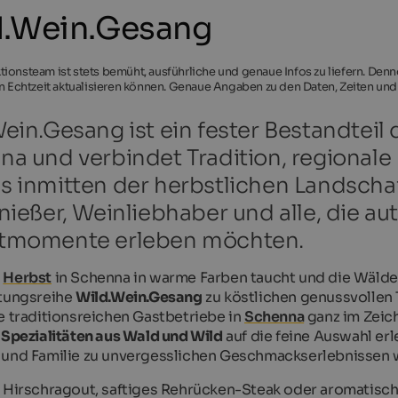
d.Wein.Gesang
ionsteam ist stets bemüht, ausführliche und genaue Infos zu liefern. Den
in Echtzeit aktualisieren können. Genaue Angaben zu den Daten, Zeiten und
ein.Gesang ist ein fester Bestandteil 
a und verbindet Tradition, regional
 inmitten der herbstlichen Landschaf
nießer, Weinliebhaber und alle, die au
tmomente erleben möchten.
r
Herbst
in Schenna in warme Farben taucht und die Wälder
ltungsreihe
Wild.Wein.Gesang
zu köstlichen genussvollen
e traditionsreichen Gastbetriebe in
Schenna
ganz im Zeich
e
Spezialitäten aus Wald und Wild
auf die feine Auswahl er
und Familie zu unvergesslichen Geschmackserlebnissen 
 Hirschragout, saftiges Rehrücken-Steak oder aromatisch