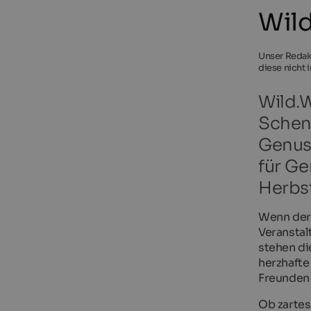
Wil
Unser Redakt
diese nicht 
Wild.W
Schenn
Genuss
für Ge
Herbs
Wenn de
Veransta
stehen di
herzhaft
Freunden 
Ob zartes