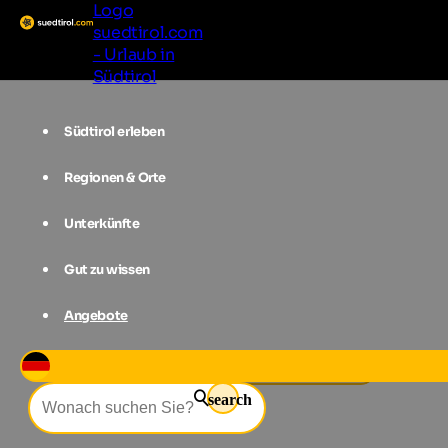
Logo
suedtirol.com
- Urlaub in
Südtirol
Südtirol erleben
Regionen & Orte
Unterkünfte
Gut zu wissen
Angebote
Events
Wild.Wein.Gesang
search