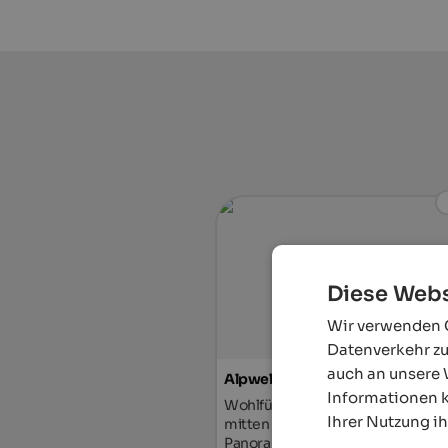
Diese Webs
Wir verwenden C
Datenverkehr zu
auch an unsere 
Alpwellhotel Burggräfler
Informationen k
Wohlfühlen im familiären Ambien
Ihrer Nutzung i
mitten im Grünen, mit Naturbade
Panoramasauna, Frühstück auf de