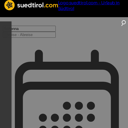
Logo suedtirol.com - Urlaub in
Südtirol