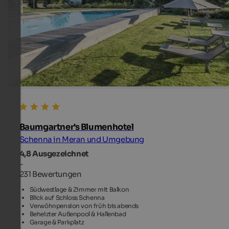
Baumgartner's Blumenhotel
Schenna in Meran und Umgebung
4,8
Ausgezeichnet
-
231 Bewertungen
Südwestlage & Zimmer mit Balkon
Blick auf Schloss Schenna
Verwöhnpension von früh bis abends
Beheizter Außenpool & Hallenbad
Garage & Parkplatz