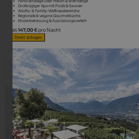
Panoramalage über Meran & Weinberge
Großzügiger Spa mit Pools & Saunen
Adults- & Family-Wellnessbereiche
Regionale & vegane Gourmetküche
Kinderbetreuung & Ausrüstungsverleih
ab
147,00 €
pro Nacht
Direkt anfragen