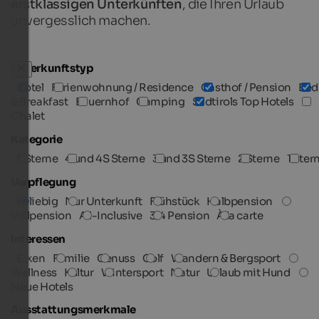
erstklassigen Unterkünften
, die Ihren Urlaub
unvergesslich machen.
Unterkunftstyp
Hotel
Ferienwohnung / Residence
Gasthof / Pension
Bed
& Breakfast
Bauernhof
Camping
Südtirols Top Hotels
Chalet
Kategorie
5 Sterne
4 und 4S Sterne
3 und 3S Sterne
2 Sterne
1 Ster
Verpflegung
Beliebig
Nur Unterkunft
Frühstück
Halbpension
Vollpension
All-Inclusive
3/4 Pension
À la carte
Interessen
Biken
Familie
Genuss
Golf
Wandern & Bergsport
Wellness
Kultur
Wintersport
Natur
Urlaub mit Hund
Neue Hotels
Ausstattungsmerkmale