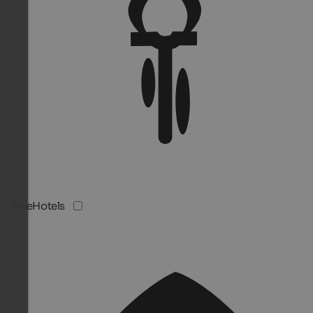
BikeHotels