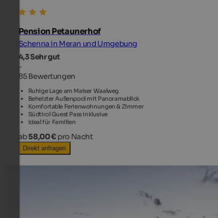
Pension Petaunerhof
Schenna in Meran und Umgebung
4,3
Sehr gut
-
85 Bewertungen
Ruhige Lage am Maiser Waalweg
Beheizter Außenpool mit Panoramablick
Komfortable Ferienwohnungen & Zimmer
Südtirol Guest Pass inklusive
Ideal für Familien
ab
58,00 €
pro Nacht
Direkt anfragen