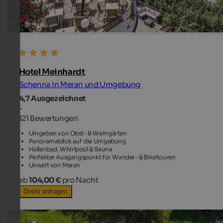
Hotel Meinhardt
Schenna in Meran und Umgebung
4,7
Ausgezeichnet
-
121 Bewertungen
Umgeben von Obst- & Weingärten
Panoramablick auf die Umgebung
Hallenbad, Whirlpool & Sauna
Perfekter Ausgangspunkt für Wander- & Biketouren
Unweit von Meran
ab
104,00 €
pro Nacht
Direkt anfragen