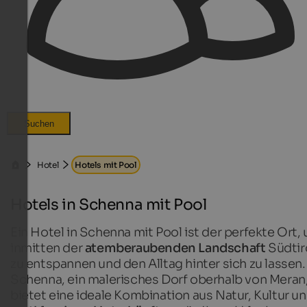
Suchen
Hotel
Hotels mit Pool
Hotels in Schenna mit Pool
Ein Hotel in Schenna mit Pool ist der perfekte Ort,
inmitten der
atemberaubenden Landschaft
Südtir
zu entspannen und den Alltag hinter sich zu lassen.
Schenna, ein malerisches Dorf oberhalb von Meran
bietet eine ideale Kombination aus Natur, Kultur u