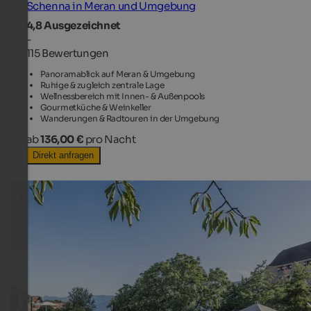
Schenna in Meran und Umgebung
4,8
Ausgezeichnet
-
115 Bewertungen
Panoramablick auf Meran & Umgebung
Ruhige & zugleich zentrale Lage
Wellnessbereich mit Innen- & Außenpools
Gourmetküche & Weinkeller
Wanderungen & Radtouren in der Umgebung
ab
136,00 €
pro Nacht
Direkt anfragen