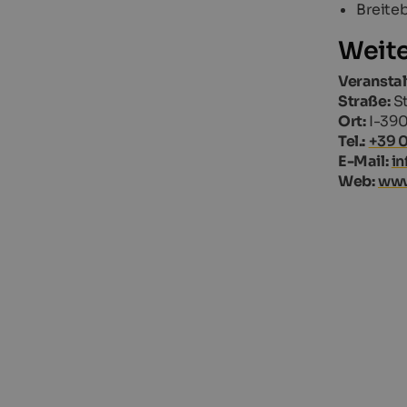
Breite
Weite
Veranstal
Straße:
St
Ort:
I-390
Tel.:
+39 
E-Mail:
in
Web:
www