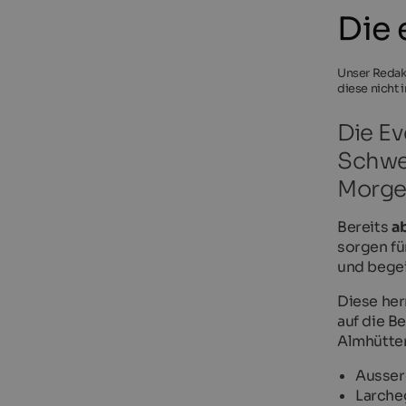
Die 
Unser Redakt
diese nicht 
Die Ev
Schwe
Morge
Bereits
a
sorgen fü
und begei
Diese her
auf die B
Almhütten
Ausser
Larche