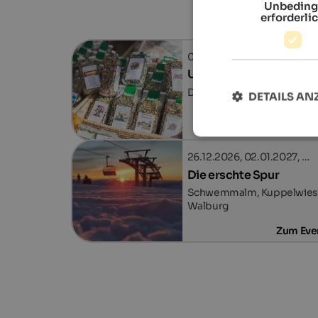
Unbeding
erforderli
08.08.2026, 22.08.2026, …
Ultner Bauernmarktl
Dorfzentrum - St. Walburg
DETAILS AN
Zum Eve
26.12.2026, 02.01.2027, …
Die erschte Spur
Schwemmalm, Kuppelwies -
Walburg
Zum Eve