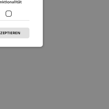
nktionalität
.
KZEPTIEREN