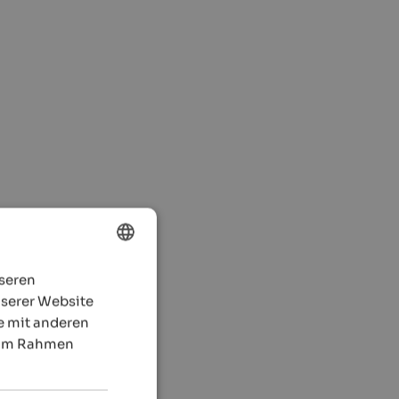
nseren
ENGLISH
nserer Website
GERMAN
e mit anderen
e im Rahmen