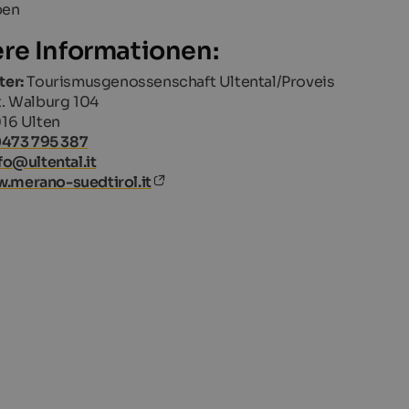
ben
re Informationen:
ter:
Tourismusgenossenschaft Ultental/Proveis
. Walburg 104
16 Ulten
0473 795 387
fo@ultental.it
.merano-suedtirol.it