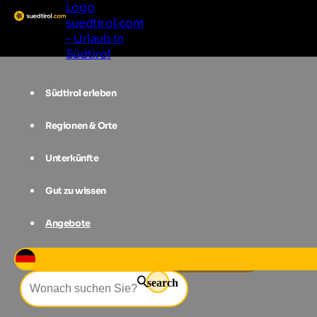
Logo
suedtirol.com
- Urlaub in
Südtirol
Südtirol erleben
Regionen & Orte
Unterkünfte
Gut zu wissen
Angebote
Events
Die erschte Spur
search