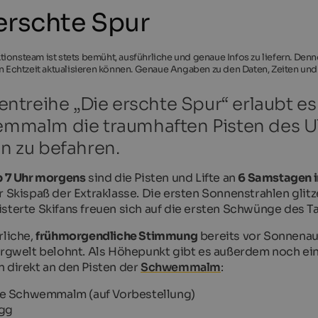
erschte Spur
ionsteam ist stets bemüht, ausführliche und genaue Infos zu liefern. Den
in Echtzeit aktualisieren können. Genaue Angaben zu den Daten, Zeiten und
entreihe „Die erschte Spur“ erlaubt es
mmalm die traumhaften Pisten des Ult
n zu befahren.
b 7 Uhr morgens
sind die Pisten und Lifte an
6 Samstagen 
r Skispaß der Extraklasse. Die ersten Sonnenstrahlen glit
sterte Skifans freuen sich auf die ersten Schwünge des T
rliche,
frühmorgendliche Stimmung
bereits vor Sonnenau
ergwelt belohnt. Als Höhepunkt gibt es außerdem noch ei
 direkt an den Pisten der
Schwemmalm
:
e Schwemmalm (auf Vorbestellung)
gg