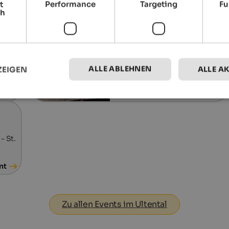
t
Performance
Targeting
Fu
ch
06.09.2026
Südtiroler Krapfenfest
Talstation Schwemmalmbahn - St
ALLE ABLEHNEN
ZEIGEN
ALLE A
Walburg
nt
Zum Event
 St.
nt
Zu allen Events im Ultental