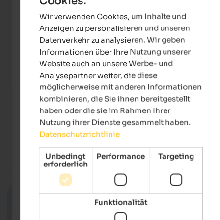
Live-Webcams
Cookies.
ENGLISH
Wir verwenden Cookies, um Inhalte und
GERMAN
Anzeigen zu personalisieren und unseren
Datenverkehr zu analysieren. Wir geben
Informationen über Ihre Nutzung unserer
Website auch an unsere Werbe- und
Analysepartner weiter, die diese
möglicherweise mit anderen Informationen
Webcam Schwemmalm
RAS Rundfunkanstalt Südtirol
kombinieren, die Sie ihnen bereitgestellt
haben oder die sie im Rahmen Ihrer
Nutzung ihrer Dienste gesammelt haben.
Datenschutzrichtlinie
Meran und Umgebung
Unbedingt
Performance
Targeting
Webcams Südtirol
erforderlich
Funktionalität