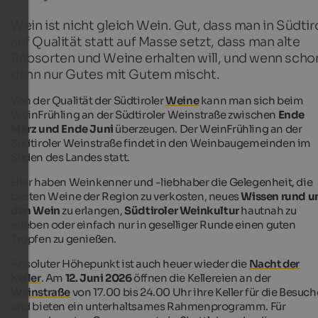
Wein ist nicht gleich Wein. Gut, dass man in Südtir
auf Qualität statt auf Masse setzt, dass man alte
Rebsorten und Weine erhalten will, und wenn scho
dann nur Gutes mit Gutem mischt.
Von der Qualität der Südtiroler
Weine
kann man sich beim
WeinFrühling an der Südtiroler Weinstraße zwischen
Ende
März und Ende Juni
überzeugen. Der WeinFrühling an der
Südtiroler Weinstraße findet in den Weinbaugemeinden im
Süden des Landes statt.
Hier haben Weinkenner und -liebhaber die Gelegenheit, die
besten Weine der Region zu verkosten, neues
Wissen rund 
den Wein
zu erlangen,
Südtiroler Weinkultur
hautnah zu
erleben oder einfach nur in geselliger Runde einen guten
Tropfen zu genießen.
Absoluter Höhepunkt ist auch heuer wieder die
Nacht der
Keller
. Am
12. Juni 2026
öffnen die Kellereien an der
Weinstraße
von 17.00 bis 24.00 Uhr ihre Keller für die Besuch
und bieten ein unterhaltsames Rahmenprogramm. Für