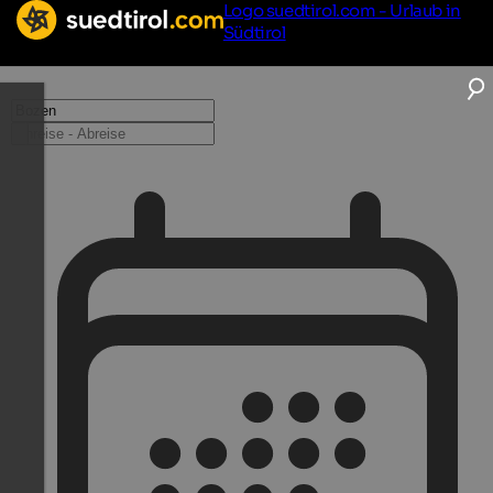
Logo suedtirol.com - Urlaub in
Südtirol