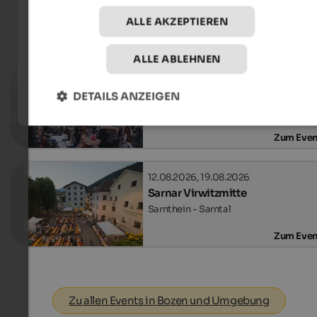
ALLE AKZEPTIEREN
Events
in Bozen und Umgebung
ALLE ABLEHNEN
04.08. - 04.09.2026
Bolzano Festival Bozen
DETAILS ANZEIGEN
Verschiedene Orte in Bozen - Bozen
Zum Even
12.08.2026, 19.08.2026
Sarnar Virwitzmitte
Sarnthein - Sarntal
Zum Even
Zu allen Events in Bozen und Umgebung