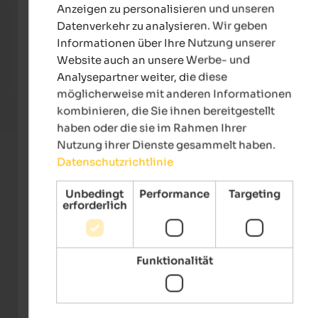
Anzeigen zu personalisieren und unseren
Naturhotel Waldheim
Datenverkehr zu analysieren. Wir geben
Wandern & Wellness in Altrei! 7 Übernachtungen zum
Informationen über Ihre Nutzung unserer
Preis von 6. Ruhe und Entspannung, die Sie sich von
Website auch an unsere Werbe- und
Ihrem Urlaub erhoffen.
Analysepartner weiter, die diese
Zum Angebot
möglicherweise mit anderen Informationen
kombinieren, die Sie ihnen bereitgestellt
haben oder die sie im Rahmen Ihrer
Nutzung ihrer Dienste gesammelt haben.
Datenschutzrichtlinie
Unbedingt
Performance
Targeting
erforderlich
Funktionalität
IDM Südtirol-Alto Adige/Manuel Ferrigato