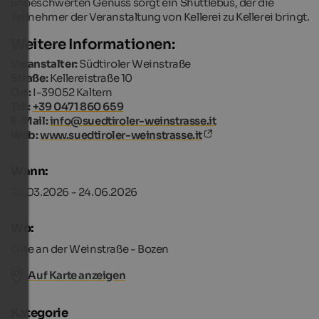
unbeschwerten Genuss sorgt ein Shuttlebus, der die
Teilnehmer der Veranstaltung von Kellerei zu Kellerei bringt.
Weitere Informationen:
Veranstalter:
Südtiroler Weinstraße
Straße:
Kellereistraße 10
Ort:
I-39052 Kaltern
Tel.:
+39 0471 860 659
E-Mail:
info@suedtiroler-weinstrasse.it
Web:
www.suedtiroler-weinstrasse.it
Wann:
26.03.2026 - 24.06.2026
Wo:
Orte an der Weinstraße - Bozen
Auf Karte anzeigen
Kategorie