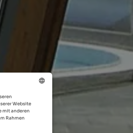
nseren
ENGLISH
nserer Website
GERMAN
e mit anderen
e im Rahmen