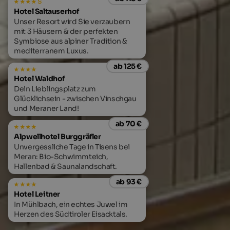
s
Hotel Saltauserhof
Unser Resort wird Sie verzaubern
mit 3 Häusern & der perfekten
Symbiose aus alpiner Tradition &
mediterranem Luxus.
ab 125 €
Hotel Waldhof
Dein Lieblingsplatz zum
Glücklichsein - zwischen Vinschgau
und Meraner Land!
ab 70 €
Alpwellhotel Burggräfler
Unvergessliche Tage in Tisens bei
Meran: Bio-Schwimmteich,
Hallenbad & Saunalandschaft.
ab 93 €
Hotel Leitner
In Mühlbach, ein echtes Juwel im
Herzen des Südtiroler Eisacktals.