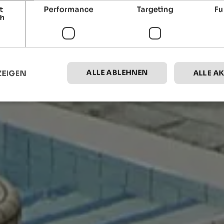
t
Performance
Targeting
Fu
ch
ALLE ABLEHNEN
ZEIGEN
ALLE A