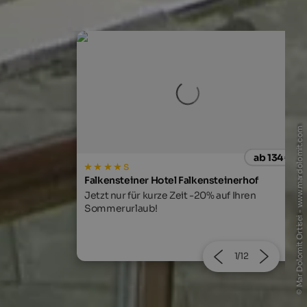
© Mar Dolomit Ortisei - www.mardolomit.com
ab 134 €
ab 122
s
teinerhof
Majestic – Unique Spa Resort
auf Ihren
NEU! Skypool, große Event-Sauna,
Familienwasserwelt & vieles mehr.
2/12