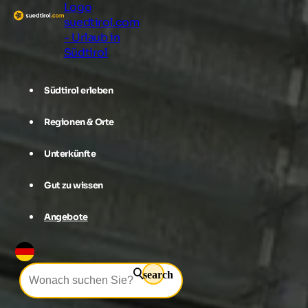
Logo
suedtirol.com
- Urlaub in
Südtirol
Südtirol erleben
Regionen & Orte
Unterkünfte
Gut zu wissen
Angebote
search