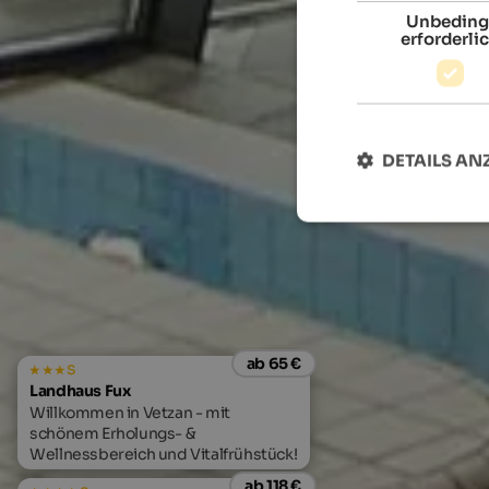
Unbeding
erforderli
DETAILS AN
ab 65 €
s
Landhaus Fux
Willkommen in Vetzan - mit
schönem Erholungs- &
Wellnessbereich und Vitalfrühstück!
ab 118 €