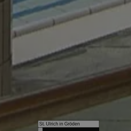
s
Falkensteiner Hotel Falkens
Jetzt nur für kurze Zeit -20% 
Sommerurlaub!