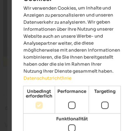
Wir verwenden Cookies, um Inhalte und
GERMAN
Anzeigen zu personalisieren und unseren
Datenverkehr zu analysieren. Wir geben
Informationen über Ihre Nutzung unserer
Website auch an unsere Werbe- und
Analysepartner weiter, die diese
möglicherweise mit anderen Informationen
kombinieren, die Sie ihnen bereitgestellt
Suchen
haben oder die sie im Rahmen Ihrer
Nutzung ihrer Dienste gesammelt haben.
Datenschutzrichtlinie
ab 70 €
Rieplechnhof
Roaner
Unbedingt
Performance
Targeting
Urlaub auf dem Panorama-Bauernhof | Sand in Taufers
Ferienwo
erforderlich
Tauferer Ahrntal
St. Johann
Funktionalität
Webcams in St. Johann