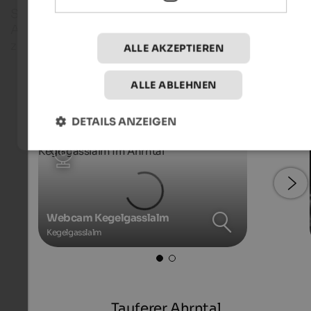
St. Johann ist einer der größten Orte des Tauferer
Ahrntals. Noch heute ist das Leben dort manchmal
zu anno dazumal.
ALLE AKZEPTIEREN
ALLE ABLEHNEN
Live-Webcams
DETAILS ANZEIGEN
Webcam Kegelgasslalm
Kegelgasslalm
Tauferer Ahrntal