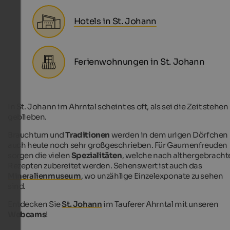
Hotels in St. Johann
Ferienwohnungen in St. Johann
In St. Johann im Ahrntal scheint es oft, als sei die Zeit stehen
geblieben.
Brauchtum und
Traditionen
werden in dem urigen Dörfchen
auch heute noch sehr großgeschrieben. Für Gaumenfreuden
sorgen die vielen
Spezialitäten
, welche nach althergebracht
Rezepten zubereitet werden. Sehenswert ist auch das
Mineralienmuseum
, wo unzählige Einzelexponate zu sehen
sind.
Entdecken Sie
St. Johann
im Tauferer Ahrntal mit unseren
Webcams
!