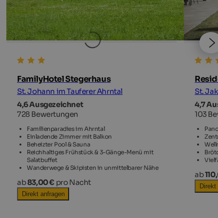
FamilyHotel Stegerhaus
Resi
St. Johann im Tauferer Ahrntal
St. Ja
4,6 Ausgezeichnet
4,7 Au
728 Bewertungen
103 B
Familienparadies im Ahrntal
Pano
Einladende Zimmer mit Balkon
Zent
Beheizter Pool & Sauna
Well
Reichhaltiges Frühstück & 3-Gänge-Menü mit
Bröt
Salatbuffet
Viel
Wanderwege & Skipisten in unmittelbarer Nähe
ab
110
ab
83,00 €
pro Nacht
Direkt
Direkt anfragen