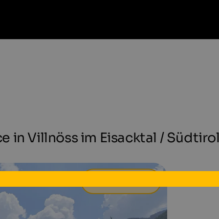
in Villnöss im Eisacktal / Südtiro
129 €
ab
pro Tag