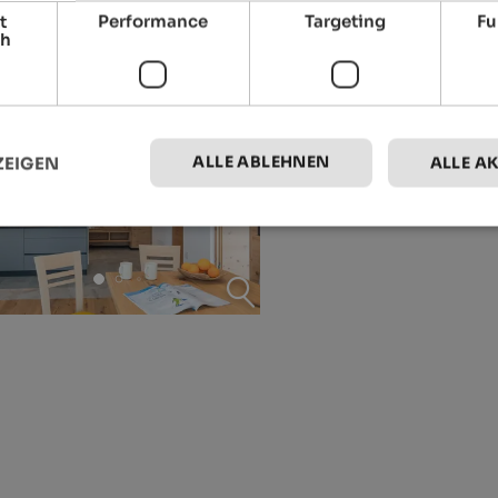
t
Performance
Targeting
Fu
ch
ALLE ABLEHNEN
ZEIGEN
ALLE A