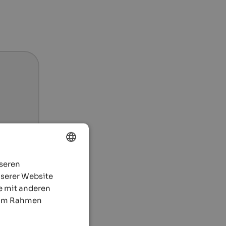
nseren
ENGLISH
nserer Website
GERMAN
e mit anderen
e im Rahmen