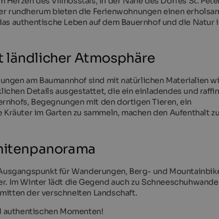
Herzen des Villnösstals, in der Nähe des Dorfes St. Peter
der rundherum bieten die Ferienwohnungen einen erholsa
das authentische Leben auf dem Bauernhof und die Natur i
t ländlicher Atmosphäre
ungen am Baumannhof sind mit natürlichen Materialien w
hen Details ausgestattet, die ein einladendes und raffin
rnhofs, Begegnungen mit den dortigen Tieren, ein
he Kräuter im Garten zu sammeln, machen den Aufenthalt z
omitenpanorama
te Ausgangspunkt für Wanderungen, Berg- und Mountainbi
ler. Im Winter lädt die Gegend auch zu Schneeschuhwand
mitten der verschneiten Landschaft.
und authentischen Momenten!