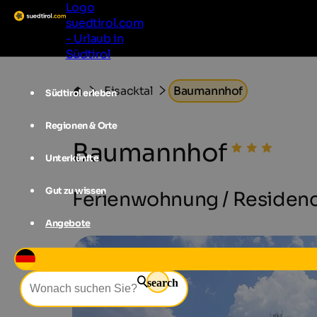
Logo
suedtirol.com
- Urlaub in
Südtirol
Eisacktal
Baumannhof
Südtirol erleben
Regionen & Orte
Baumannhof
Unterkünfte
Gut zu wissen
Ferienwohnung / Residence 
Angebote
search