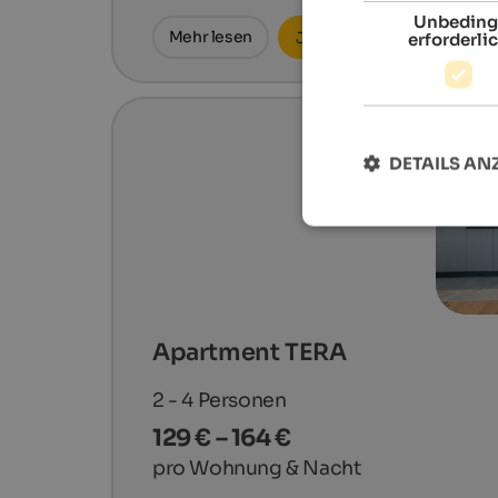
Unbeding
Mehr lesen
Jetzt anfragen
erforderli
DETAILS AN
Apartment TERA
2 - 4
Personen
129 € – 164 €
pro Wohnung & Nacht