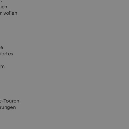
.
men
n vollen
ie
iertes
um
ke-Touren
erungen