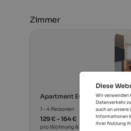
Zimmer
Diese Webs
Wir verwenden C
Apartment EGA
Datenverkehr zu
1 - 4
Personen
auch an unsere 
Informationen k
129 € – 164 €
Ihrer Nutzung i
pro Wohnung & Nacht