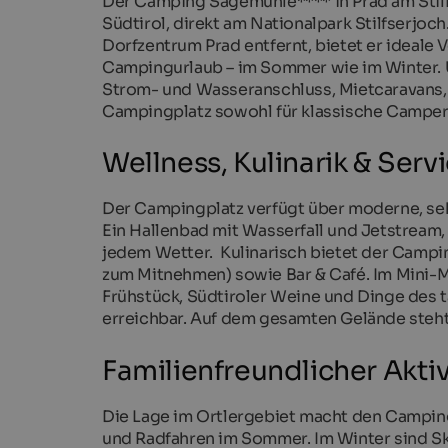
Der Camping Sägemühle**** in Prad am Stilfs
Südtirol, direkt am Nationalpark Stilfserj
Dorfzentrum Prad entfernt, bietet er ideale
Campingurlaub – im Sommer wie im Winter. 
Strom- und Wasseranschluss, Mietcaravans,
Campingplatz sowohl für klassische Camper 
Wellness, Kulinarik & Serv
Der Campingplatz verfügt über moderne, seh
Ein Hallenbad mit Wasserfall und Jetstream
jedem Wetter. Kulinarisch bietet der Campin
zum Mitnehmen) sowie Bar & Café. Im Mini-M
Frühstück, Südtiroler Weine und Dinge des t
erreichbar. Auf dem gesamten Gelände steh
Familienfreundlicher Akti
Die Lage im Ortlergebiet macht den Campin
und Radfahren im Sommer. Im Winter sind S