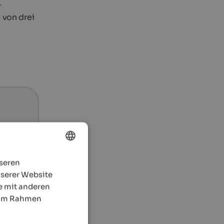
r
 von drei
nseren
ENGLISH
nserer Website
GERMAN
e mit anderen
e im Rahmen