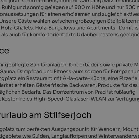
erjoch ist ein familiengeführter Campingplatz im Vinsch
och. Ruhig und sonnig gelegen auf 900 m Höhe und nur 300
 Voraussetzungen für einen erholsamen und zugleich aktive
Unsere Gäste wählen zwischen großzügigen Stellplätzen 
 Holz-Chalets, Holz-Bungalows und Apartments. Damit is
als auch für komfortorientierte Urlauber bestens geeigne
ice
r gepflegte Sanitäranlagen, Kinderbäder sowie private M
, Sauna, Dampfbad und Fitnessraum sorgen für Entspannun
gplatz ein Restaurant mit À-la-carte-Küche, eine Pizzeria
arket erhalten Gäste frische Backwaren, Produkte für da
äglichen Bedarfs. Das Dorfzentrum von Prad ist fußläufig
t kostenfreies High-Speed-Glasfaser-WLAN zur Verfügun
vurlaub am Stilfserjoch
gplatz zum perfekten Ausgangspunkt für Wandern, Mount
kigebiete wie Sulden, Langlaufloipen und Winterwanderw