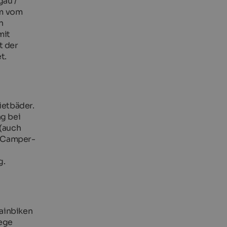
gau /
 m vom
n
mit
t der
t.
ietbäder.
g bei
 (auch
s Camper-
g.
ainbiken
ege