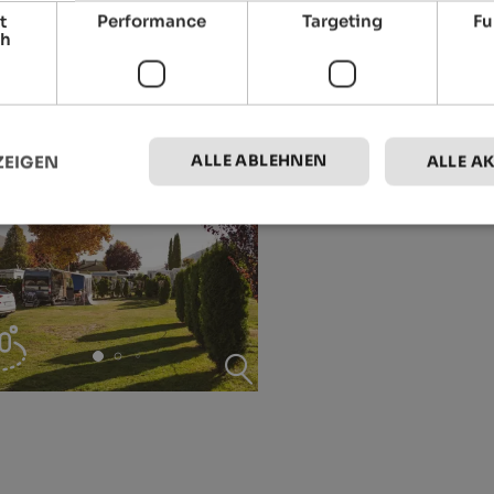
t
Performance
Targeting
Fu
ch
ALLE ABLEHNEN
ZEIGEN
ALLE A