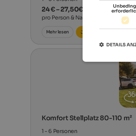
Unbeding
24 € – 27,50€
erforderli
pro Person & Nacht
Mehr lesen
Jetzt anfragen
DETAILS AN
Komfort Stellplatz 80-110 m²
1 - 6
Personen