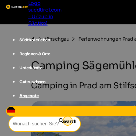
Logo
suedtirol.com
- Urlaub in
Südtirol
Vinschgau
Ferienwohnungen Prad a
Südtirol erleben
Regionen & Orte
Camping Sägemühl
Unterkünfte
Gut zu wissen
Camping in Prad am Stilfs
Angebote
search