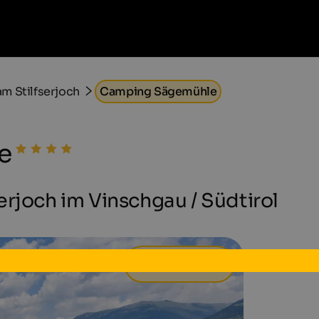
m Stilfserjoch
Camping Sägemühle
e
erjoch im Vinschgau / Südtirol
24 €
ab
pro Tag