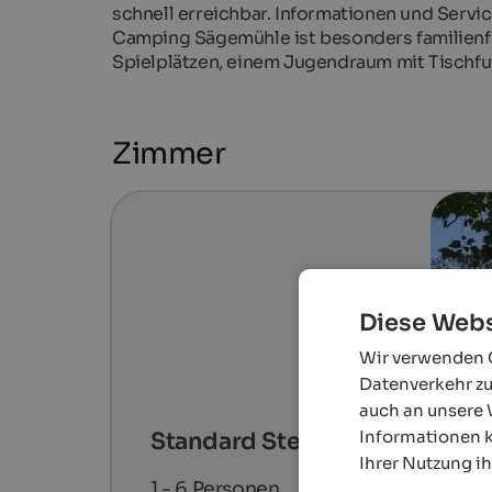
schnell erreichbar. Informationen und Servi
Camping Sägemühle ist besonders familienfre
Spielplätzen, einem Jugendraum mit Tischf
Zimmer
Diese Webs
Wir verwenden C
Datenverkehr zu
auch an unsere 
Informationen k
Standard Stellplatz 60-80 m²
Ihrer Nutzung i
1 - 6
Personen