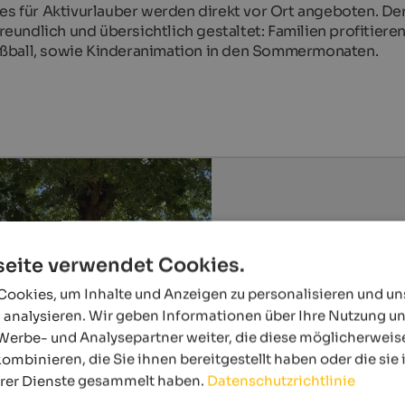
ces für Aktivurlauber werden direkt vor Ort angeboten. De
undlich und übersichtlich gestaltet: Familien profitieren
ußball, sowie Kinderanimation in den Sommermonaten.
eite verwendet Cookies.
ookies, um Inhalte und Anzeigen zu personalisieren und u
 analysieren. Wir geben Informationen über Ihre Nutzung u
Werbe- und Analysepartner weiter, die diese möglicherweis
ombinieren, die Sie ihnen bereitgestellt haben oder die si
hrer Dienste gesammelt haben.
Datenschutzrichtlinie