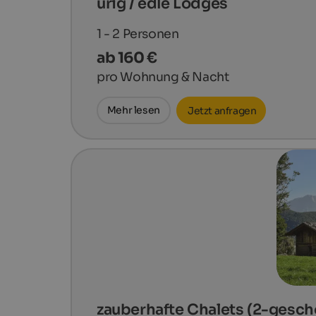
urig / edle Lodges
1 - 2
Personen
ab 160 €
pro Wohnung & Nacht
Mehr lesen
Jetzt anfragen
zauberhafte Chalets (2-gesch