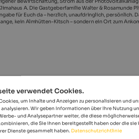
 eigener Bewirtschaftung, Strom aus der Photovoltaikanlag
limahaus A. Die Gastgeberfamilie Walter & Rosamunde Pl
ngabe für Euch da – herzlich, unaufdringlich, persönlich. 
 Stange, kein Almhütten-Kitsch – sondern ein Ort zum Ank
eite verwendet Cookies.
ookies, um Inhalte und Anzeigen zu personalisieren und u
 analysieren. Wir geben Informationen über Ihre Nutzung u
Werbe- und Analysepartner weiter, die diese möglicherweis
ombinieren, die Sie ihnen bereitgestellt haben oder die si
hrer Dienste gesammelt haben.
Datenschutzrichtlinie