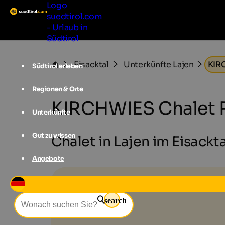
Logo
suedtirol.com
- Urlaub in
Südtirol
Eisacktal
Unterkünfte Lajen
KIR
Südtirol erleben
Regionen & Orte
KIRCHWIES Chalet 
Unterkünfte
Gut zu wissen
Chalet in Lajen im Eisackta
Angebote
search