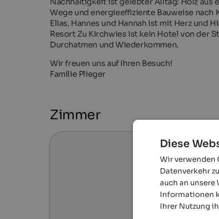
Nachhaltigkeit ist gelebter Alltag: Holz aus
Wege und energieeffiziente Bauweise nach K
Elias, Hannes und Hannah ist mit Herz und Hi
Resort Zu Kirchwies ist kein Hotel von der
Durchatmen und Wiederkommen.
Wir freuen uns auf Ihren Besuch!
Familie Plieger
Zimmer
Diese Webs
Wir verwenden C
Datenverkehr zu
auch an unsere 
Informationen k
Ihrer Nutzung i