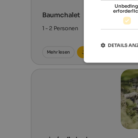
Unbeding
erforderli
Baumchalet
1 - 2
Personen
DETAILS AN
Mehr lesen
Jetzt anfragen