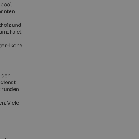
lpool,
annten
tholz und
aumchalet
ger-Ikone.
r den
rdienst
t runden
n. Viele