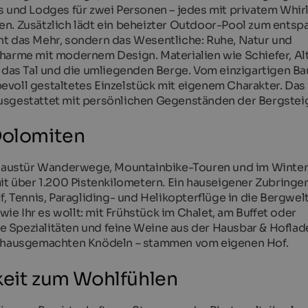
s und Lodges für zwei Personen – jedes mit privatem Whir
en. Zusätzlich lädt ein beheizter Outdoor-Pool zum entsp
ht das Mehr, sondern das Wesentliche: Ruhe, Natur und
Charme mit modernem Design. Materialien wie Schiefer, Al
n das Tal und die umliegenden Berge. Vom einzigartigen B
ebevoll gestaltetes Einzelstück mit eigenem Charakter. Das
usgestattet mit persönlichen Gegenständen der Bergstei
Dolomiten
r Haustür Wanderwege, Mountainbike-Touren und im Winte
mit über 1.200 Pistenkilometern. Ein hauseigener Zubringe
f, Tennis, Paragliding- und Helikopterflüge in die Bergwel
 wie Ihr es wollt: mit Frühstück im Chalet, am Buffet oder
 Spezialitäten und feine Weine aus der Hausbar & Hoflade
zu hausgemachten Knödeln – stammen vom eigenen Hof.
keit zum Wohlfühlen