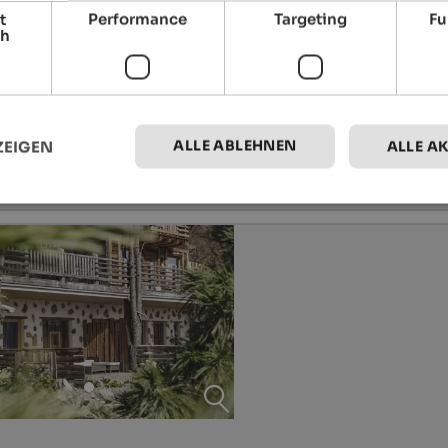
t
Performance
Targeting
Fu
ch
ALLE ABLEHNEN
ZEIGEN
ALLE A