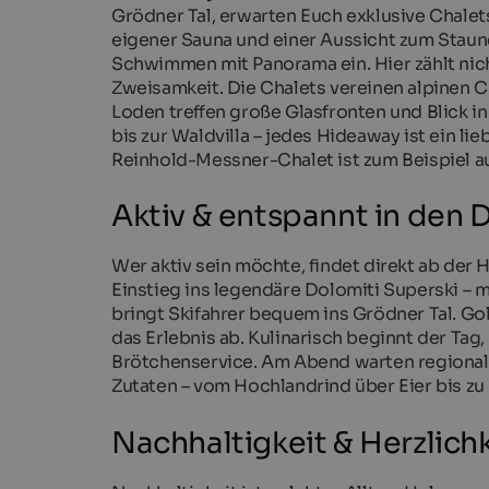
Grödner Tal, erwarten Euch exklusive Chalet
eigener Sauna und einer Aussicht zum Staun
Schwimmen mit Panorama ein. Hier zählt nic
Zweisamkeit. Die Chalets vereinen alpinen 
Loden treffen große Glasfronten und Blick i
bis zur Waldvilla – jedes Hideaway ist ein li
Reinhold-Messner-Chalet ist zum Beispiel a
Aktiv & entspannt in den 
Wer aktiv sein möchte, findet direkt ab de
Einstieg ins legendäre Dolomiti Superski – 
bringt Skifahrer bequem ins Grödner Tal. Gol
das Erlebnis ab. Kulinarisch beginnt der Tag,
Brötchenservice. Am Abend warten regionale
Zutaten – vom Hochlandrind über Eier bis 
Nachhaltigkeit & Herzlich