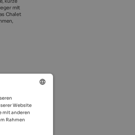
e, kurze
ieger mit
Das Chalet
ommen,
nseren
ENGLISH
nserer Website
GERMAN
e mit anderen
e im Rahmen