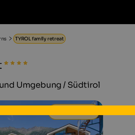
rns
TYROL family retreat
t
n und Umgebung / Südtirol
230 €
ab
pro Tag