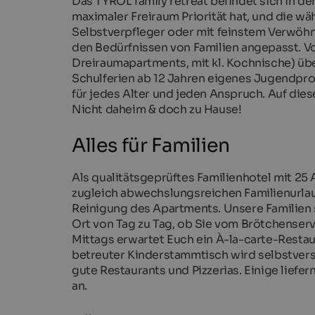
Das TYROL family retreat befindet sich in 
maximaler Freiraum Priorität hat, und die w
Selbstverpfleger oder mit feinstem Verwöhn
den Bedürfnissen von Familien angepasst. 
Dreiraumapartments, mit kl. Kochnische) über
Schulferien ab 12 Jahren eigenes Jugendpr
für jedes Alter und jeden Anspruch. Auf diese
Nicht daheim & doch zu Hause!
Alles für Familien
Als qualitätsgeprüftes Familienhotel mit 25 
zugleich abwechslungsreichen Familienurlau
Reinigung des Apartments. Unsere Familien
Ort von Tag zu Tag, ob Sie vom Brötchens
Mittags erwartet Euch ein À-la-carte-Restau
betreuter Kinderstammtisch wird selbstvers
gute Restaurants und Pizzerias. Einige liefe
an.