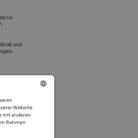
ab ca.
n
 Groß und
ungen.
nseren
ENGLISH
nserer Website
GERMAN
e mit anderen
e im Rahmen