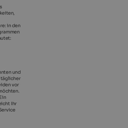
s
keiten,
re: in den
rogrammen
autet:
annten und
täglicher
iden vor
möchten.
Ein
icht Ihr
Service