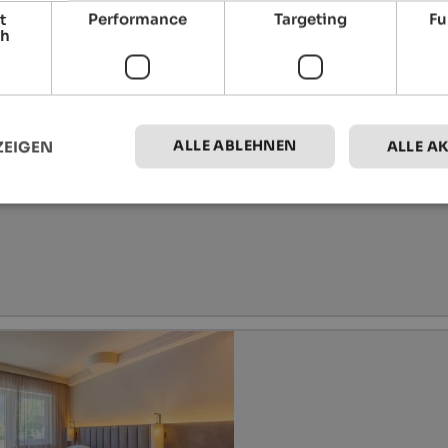
t
Performance
Targeting
Fu
ch
ALLE ABLEHNEN
ZEIGEN
ALLE A