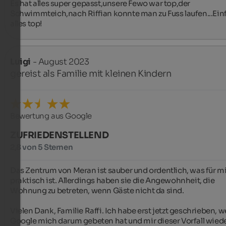
Es hat alles super gepasst,unsere Fewo war top,der 
Schwimmteich,nach Riffian konnte man zu Fuss laufen...Einf
alles top!
Luigi
- August 2023
gereist als Familie mit kleinen Kindern
Bewertung aus Google
ZUFRIEDENSTELLEND
2,8 von 5 Sternen
Das Zentrum von Meran ist sauber und ordentlich, was für mi
praktisch ist. Allerdings haben sie die Angewohnheit, die 
Wohnung zu betreten, wenn Gäste nicht da sind.

Vielen Dank, Familie Raffi. Ich habe erst jetzt geschrieben, we
Google mich darum gebeten hat und mir dieser Vorfall wiede