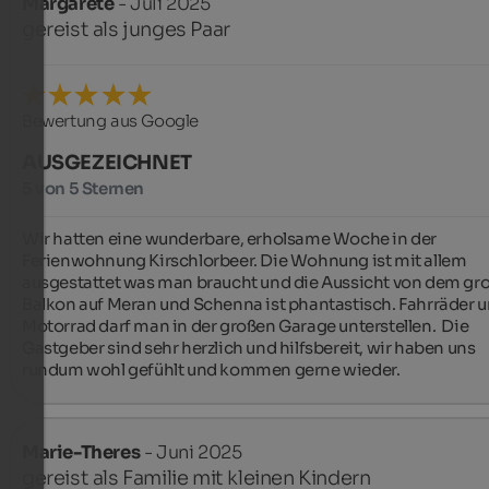
Margarete
- Juli 2025
gereist als junges Paar
Bewertung aus Google
AUSGEZEICHNET
5 von 5 Sternen
Wir hatten eine wunderbare, erholsame Woche in der 
Ferienwohnung Kirschlorbeer. Die Wohnung ist mit allem 
ausgestattet was man braucht und die Aussicht von dem gro
Balkon auf Meran und Schenna ist phantastisch. Fahrräder u
Motorrad darf man in der großen Garage unterstellen.  Die 
Gastgeber sind sehr herzlich und hilfsbereit, wir haben uns 
rundum wohl gefühlt und kommen gerne wieder.
Marie-Theres
- Juni 2025
gereist als Familie mit kleinen Kindern