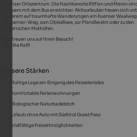
Kuenser Ortszentrum. Die Nachbarorte Riffian und Meran sin
bequem mit dem Bus erreichbar. Aktivurlauber freuen sich unt
anderem auf traumhafte Wanderungen am Kuenser Waalweg
Tappeiner-Weg, zum Obisellsee, zur Pfandleralm oder zu den
malerischen Muthöfen.
Wir freuen uns auf Ihren Besuch!
Familie Raffl
Unsere Stärken
Ruhige Lage am Eingang des Passeiertales
Komfortable Ferienwohnungen
Biologischer Naturbadeteich
Urlaub ohne Auto mit Südtirol Guest Pass
Vielfältige Freizeitmöglichkeiten