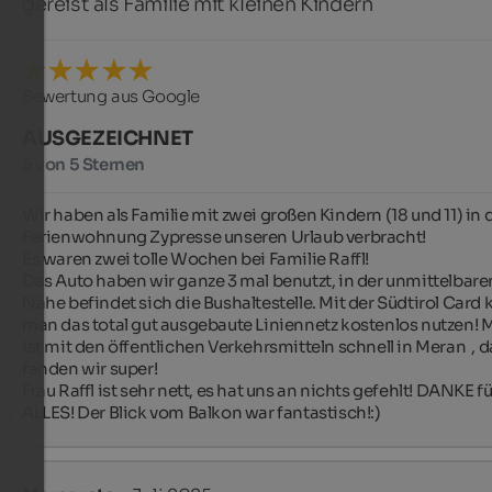
gereist als Familie mit kleinen Kindern
Bewertung aus Google
AUSGEZEICHNET
5 von 5 Sternen
Wir haben als Familie mit zwei großen Kindern (18 und 11) in d
Ferienwohnung Zypresse unseren Urlaub verbracht!

Es waren zwei tolle Wochen bei Familie Raffl!

Das Auto haben wir ganze 3 mal benutzt, in der unmittelbaren
Nähe befindet sich die Bushaltestelle. Mit der Südtirol Card 
man das total gut ausgebaute Liniennetz kostenlos nutzen! M
ist mit den öffentlichen Verkehrsmitteln schnell in Meran  , da
fanden wir super!

Frau Raffl ist sehr nett, es hat uns an nichts gefehlt! DANKE für
ALLES! Der Blick vom Balkon war fantastisch!:)