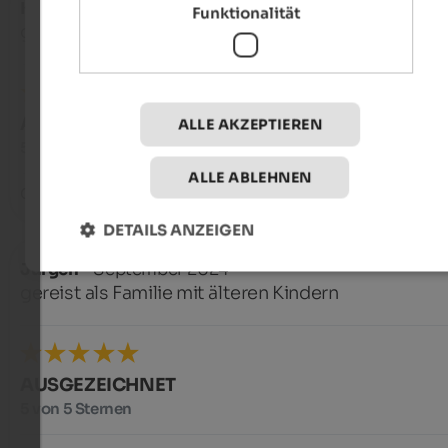
Klaus
- September 2024
Funktionalität
gereist als Älteres Paar
AUSGEZEICHNET
ALLE AKZEPTIEREN
5 von 5 Sternen
ALLE ABLEHNEN
Ganz tolle ferienwohnung ist alles vorhanden was man brau
DETAILS ANZEIGEN
Jürgen
- September 2024
gereist als Familie mit älteren Kindern
AUSGEZEICHNET
5 von 5 Sternen