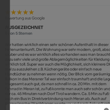
Bewertung aus Google
AUSGEZEICHNET
5 von 5 Sternen
Wir hatten wirklich einen sehr schönen Aufenthalt in dieser 
Ferienunterkunft. Die Wohnung war sehr modern, groß, absol
sauber und es war wirklich alles vorhanden was man braucht,
dazu sehr viele und große Ablagemöglichkeiten für Kleidung 
wirklich toll. Super war auch die Möglichkeit, sich kleinere D
mal zu auszuleihen z.B. Küchengeräte oder einfach neue 
Handtücher zu nehmen wenn nötig. Der Blick vom geräumig
Balkon in das Meraner Tal war einfach traumhaft und die Lage
insgesamt auch gut, da man schnell in ca. 20 Min. mit dem 
Fahrrad in Meran ist, zu Fuß konnte man auch sehr schön und 
nur ca. 45 Minuten nach Dorf Tirol wandern. Ca. 5 Min zu Fuß f
auch ein Bus in Direktverbindung nach Meran ab. Auch auf 
Extrawünsche / Nachfragen wurde vor und nach Ankunft sehr
zuvorkommend und hilfsbereit eingegangen. Wenn man möc