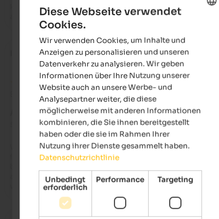
kann man sich auch Brötchen morgens liefern lassen. Insge
Diese Webseite verwendet
absolut zu empfehlen! :-)
Cookies.
ENGLISH
Wir verwenden Cookies, um Inhalte und
GERMAN
Anzeigen zu personalisieren und unseren
Ilse
- September 2024
Datenverkehr zu analysieren. Wir geben
Informationen über Ihre Nutzung unserer
Website auch an unsere Werbe- und
Bewertung aus Google
Analysepartner weiter, die diese
möglicherweise mit anderen Informationen
AUSGEZEICHNET
kombinieren, die Sie ihnen bereitgestellt
5 von 5 Sternen
haben oder die sie im Rahmen Ihrer
Nutzung ihrer Dienste gesammelt haben.
Wir verbrachten eine wunderschöne woche in der 
ferienwohnung . frau Raffl ist so eine tolle gastgeberin. alles 
Datenschutzrichtlinie
bello sauber .es hat wirklich an nichts gefehlt. wir werden un
aufenthalt bei der fa. raffl immer in guter erinnerung behalten
Unbedingt
Performance
Targeting
vielen dank
erforderlich