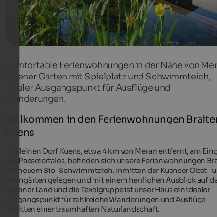
Komfortable Ferienwohnungen in der Nähe von Mer
eigener Garten mit Spielplatz und Schwimmteich,
idealer Ausgangspunkt für Ausflüge und
Wanderungen.
Willkommen in den Ferienwohnungen Braiter
Kuens
Im kleinen Dorf Kuens, etwa 4 km von Meran entfernt, am Ei
des Passeiertales, befinden sich unsere Ferienwohnungen Bra
mit neuem Bio-Schwimmteich. Inmitten der Kuenser Obst- 
Weingärten gelegen und mit einem herrlichen Ausblick auf d
Meraner Land und die Texelgruppe ist unser Haus ein idealer
Ausgangspunkt für zahlreiche Wanderungen und Ausflüge
inmitten einer traumhaften Naturlandschaft.