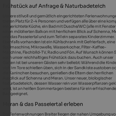
Frühstück auf Anfrage & Naturbadeteich
Unsere stilvoll und gemütlich eingerichteten Ferienwohnung
bieten Platz für 2-4 Personen und verfügen alle über eine kom
eingerichtete Küche, ein Bad mit Dusche/WC (alle mit Fenster
einen möblierten Balkon mit herrlichem Blick auf Schenna, M
und das Passeiertal und zum Teil ein separates Kinderzimmer.
Ebenfalls vorhanden ist ein Kühlschrank mit Gefrierfach, eine
Spülmaschine, Mikrowelle, Wasserkocher, Filter-Kaffee-
Maschine, Flachbild-TV, Radio und Fön. Auf Wunsch können S
auch unser reichhaltiges Frühstück dazu buchen. Auch unser
Garten ist bei unseren Gästen sehr beliebt: Während die Kind
sich im Tore schießen üben, sich in der Sandkiste austoben o
die Kaninchen besuchen, genießen die Eltern den herrlichen
Ausblick auf Schenna und Meran. Unser neuer, biologischer
Naturbadeteich, dessen Wasser rein von Wasserpflanzen gekl
wird, ist an heißen Sommertagen bestens für ein erfrischend
Bad geeignet.
Meran & das Passeiertal erleben
Die Ferienwohnungen Braiter liegen der nahen Umgebung v