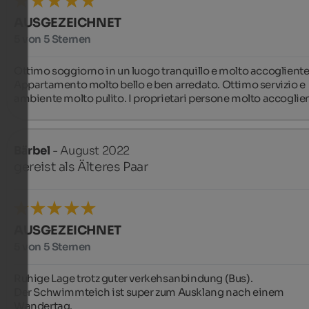
AUSGEZEICHNET
5 von 5 Sternen
Ottimo soggiorno in un luogo tranquillo e molto accogliente.
Appartamento molto bello e ben arredato. Ottimo servizio e 
ambiente molto pulito. I proprietari persone molto accoglien
Bärbel
- August 2022
gereist als Älteres Paar
AUSGEZEICHNET
5 von 5 Sternen
Ruhige Lage trotz guter verkehsanbindung (Bus).

Der Schwimmteich ist super zum Ausklang nach einem 
Wandertag.