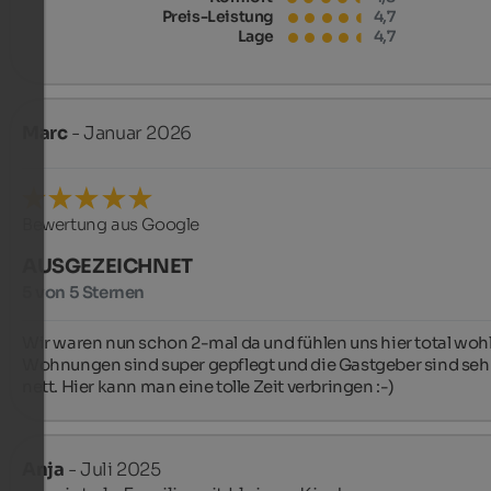
Preis-Leistung
4,7
Lage
4,7
Marc
- Januar 2026
Bewertung aus Google
AUSGEZEICHNET
5 von 5 Sternen
Wir waren nun schon 2-mal da und fühlen uns hier total wohl.
Wohnungen sind super gepflegt und die Gastgeber sind sehr
nett. Hier kann man eine tolle Zeit verbringen :-)
Anja
- Juli 2025