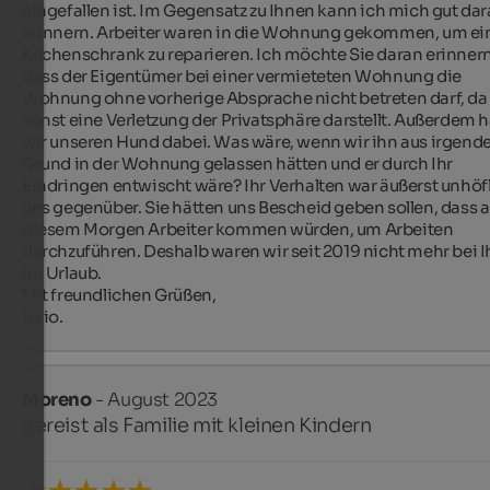
eingefallen ist. Im Gegensatz zu Ihnen kann ich mich gut dar
erinnern. Arbeiter waren in die Wohnung gekommen, um ein
Küchenschrank zu reparieren. Ich möchte Sie daran erinnern,
dass der Eigentümer bei einer vermieteten Wohnung die 
Wohnung ohne vorherige Absprache nicht betreten darf, da 
sonst eine Verletzung der Privatsphäre darstellt. Außerdem h
wir unseren Hund dabei. Was wäre, wenn wir ihn aus irgend
Grund in der Wohnung gelassen hätten und er durch Ihr 
Eindringen entwischt wäre? Ihr Verhalten war äußerst unhöfl
uns gegenüber. Sie hätten uns Bescheid geben sollen, dass a
diesem Morgen Arbeiter kommen würden, um Arbeiten 
durchzuführen. Deshalb waren wir seit 2019 nicht mehr bei I
im Urlaub.

Mit freundlichen Grüßen,

Iorio.
Moreno
- August 2023
gereist als Familie mit kleinen Kindern