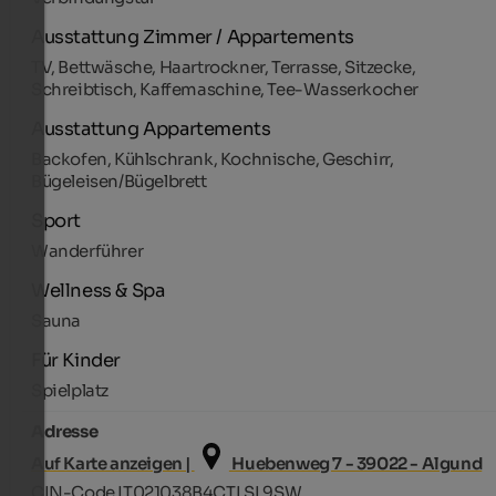
Ausstattung Zimmer / Appartements
TV, Bettwäsche, Haartrockner, Terrasse, Sitzecke,
Schreibtisch, Kaffemaschine, Tee-Wasserkocher
Ausstattung Appartements
Backofen, Kühlschrank, Kochnische, Geschirr,
Bügeleisen/Bügelbrett
Sport
Wanderführer
Wellness & Spa
Sauna
Für Kinder
Spielplatz
Adresse
Auf Karte anzeigen |
Huebenweg 7 - 39022 - Algund
CIN-Code IT021038B4CTLSL9SW