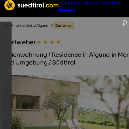
Logo suedtirol.com - Urlaub in
Südtirol
Unterkünfte Algund
Dorfweber
Dorfweber
Ferienwohnung / Residence in Algund in Me
und Umgebung / Südtirol