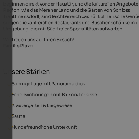
beginnen direkt vor der Haustür, und die kulturellen Angebote
Region, wie das Meraner Land und die Gärten von Schloss
Trauttmansdorff, sind leicht erreichbar. Für kulinarische Genü
sorgen die zahlreichen Restaurants und Buschenschänke in d
Umgebung, die mit Südtiroler Spezialitäten aufwarten.
Wir freuen uns auf Ihren Besuch!
Familie Piazzi
Unsere Stärken
Sonnige Lage mit Panoramablick
Ferienwohnungen mit Balkon/Terrasse
Kräutergarten & Liegewiese
Sauna
Hundefreundliche Unterkunft