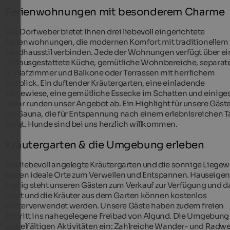
Ferienwohnungen mit besonderem Charme
Der Dorfweber bietet Ihnen drei liebevoll eingerichtete
Ferienwohnungen, die modernen Komfort mit traditionellem
Landhausstil verbinden. Jede der Wohnungen verfügt über ei
voll ausgestattete Küche, gemütliche Wohnbereiche, separat
Schlafzimmer und Balkone oder Terrassen mit herrlichem
Ausblick. Ein duftender Kräutergarten, eine einladende
Liegewiese, eine gemütliche Essecke im Schatten und einige
mehr runden unser Angebot ab. Ein Highlight für unsere Gäste
die Sauna, die für Entspannung nach einem erlebnisreichen T
sorgt. Hunde sind bei uns herzlich willkommen.
Kräutergarten & die Umgebung erleben
Der liebevoll angelegte Kräutergarten und die sonnige Liegew
bieten ideale Orte zum Verweilen und Entspannen. Hauseigen
Honig steht unseren Gästen zum Verkauf zur Verfügung und d
Obst und die Kräuter aus dem Garten können kostenlos
weiterverwendet werden. Unsere Gäste haben zudem freien
Eintritt ins nahegelegene Freibad von Algund. Die Umgebung 
zu vielfältigen Aktivitäten ein: Zahlreiche Wander- und Radw