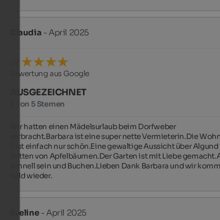
Claudia
- April 2025
Bewertung aus Google
AUSGEZEICHNET
5 von 5 Sternen
Wir hatten einen Mädelsurlaub beim Dorfweber 
verbracht.Barbara ist eine super nette Vermieterin.Die Woh
2 ist einfach nur schön.Eine gewaltige Aussicht über Algund i
mitten von Apfelbäumen.Der Garten ist mit Liebe gemacht.A
schnell sein und Buchen.Lieben Dank Barbara und wir komm
bald wieder.️️️️️
Eveline
- April 2025