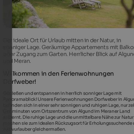
Der ideale Ort für Urlaub mitten in der Natur, in
sonniger Lage. Geräumige Appartements mit Balko
oder Zugang zum Garten. Herrlicher Blick auf Algun
und Meran.
Willkommen in den Ferienwohnungen
Dorfweber!
Genießen und entspannen in herrlich sonniger Lage mit
Panoramablick! Unsere Ferienwohnungen Dorfweber in Algu
befinden sich in einer sehr sonnigen und ruhigen Lage, nur z
Gehminuten vom Ortszentrum von Algund im Meraner Land
entfernt. Die ruhige Lage und die unmittelbare Nähe zur Natur
machen sie zum idealen Rückzugsort für Erholungssuchende
Aktivurlauber gleichermaßen.