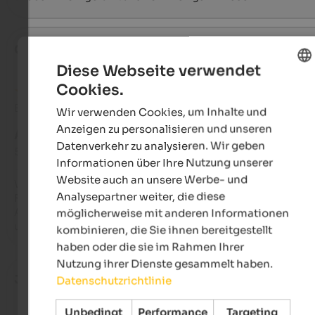
Chris
- Juni 2024
Diese Webseite verwendet
Cookies.
ENGLISH
Bewertung aus Google
Wir verwenden Cookies, um Inhalte und
GERMAN
Anzeigen zu personalisieren und unseren
AUSGEZEICHNET
Datenverkehr zu analysieren. Wir geben
5 von 5 Sternen
Informationen über Ihre Nutzung unserer
Website auch an unsere Werbe- und
Wir waren Ende April für eine Woche bei Fam. Piazzi. Gepfleg
Analysepartner weiter, die diese
Ferienwohnung, Ruhe, freundliche u. zuvorkommende Gastge
Ankommen, wohlfühlen und erholen. Danke fũr diese schöne 
möglicherweise mit anderen Informationen
und echte 5 Sterne aus der Schweiz
kombinieren, die Sie ihnen bereitgestellt
haben oder die sie im Rahmen Ihrer
Nutzung ihrer Dienste gesammelt haben.
Julia
- März 2024
Datenschutzrichtlinie
Unbedingt
Performance
Targeting