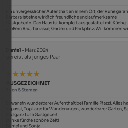
Ein unvergesslicher Aufenthalt an einem Ort, der Ruhe garanti
Barbara ist eine wirklich freundliche und aufmerksame 
Gastgeberin. Das Haus ist komplett ausgestattet mit Küche, 
großem Bad, Terrasse, Garten und Parkplatz. Wir kommen wi
Daniel
- März 2024
gereist als junges Paar
AUSGEZEICHNET
5 von 5 Sternen
Es war ein wunderbarer Aufenthalt bei Familie Piazzi. Alles ha
gepasst, Top Lage für Wanderungen, wunderbarer Garten, Sa
und ganz tolle Gastgeber!

Danke für die schöne Zeit!

Daniel und Sonja