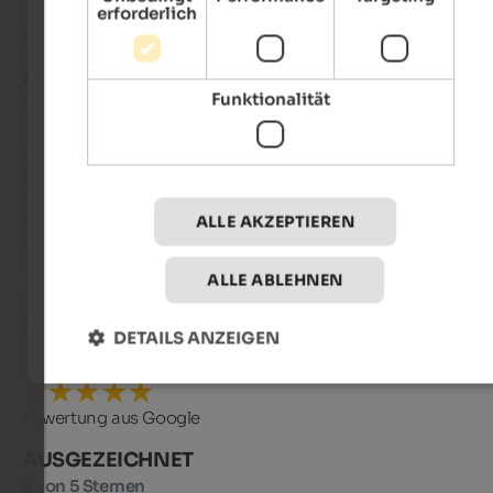
erforderlich
Bewertung aus Google
AUSGEZEICHNET
Funktionalität
5 von 5 Sternen
Wir haben im September letzten Jahres eine Woche bei Fami
Piazzi verbracht, die Ferienwohnung war toll und der Garten h
uns jeden Abend nach unseren Wandertouren mit fantastis
Blick und traumhaften Gartengestaltung erfreut. Wir freuen u
ALLE AKZEPTIEREN
schon auf unseren nächsten Urlaub im Dorfweber.
ALLE ABLEHNEN
Ana
- März 2024
DETAILS ANZEIGEN
Bewertung aus Google
AUSGEZEICHNET
5 von 5 Sternen