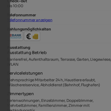
Check-out
bis 10:00
Telefonnummer
Telefonnummer anzeigen
Zahlungsmöglichkeiten
Ausstattung
Ausstattung Betrieb
Barrierefrei, Aufenthaltsraum, Terrasse, Garten, Liegewiese
WLAN
Serviceleistungen
Mehrsprachige Mitarbeiter 24 h, Haustiere erlaubt,
Wäschereiservice, Abholdienst (Bahnhof, Flughafen)
Zimmertypen
Ferienwohnungen, Einzelzimmer, Doppelzimmer,
Mehrbettzimmer, Familienzimmer, Zimmer mit
Verbindungstür