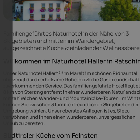
Familiengeführtes Naturhotel in der Nähe von 3
Skigebieten und mitten im Wandergebiet,
ausgezeichnete Küche & einladender Wellnessbere
Willkommen im Naturhotel Haller in Ratschi
Unser Naturhotel Haller*** in Mareit im schönen Ridnauntal
überzeugt durch erholsame Ruhe, herzliche Gastfreundschaft
zuvorkommenden Service. Das familiengeführte Hotel liegt e
8 km von Sterzing entfernt in einer wunderbaren Naturlandsc
mit zahlreichen Wander- und Mountainbike-Touren. Im Wint
können Sie zwischen 3 familienfreundlichen Skigebieten der
Umgebung wählen. Unser oberstes Anliegen ist es, Sie zu
verwöhnen und Ihnen einen wunderbaren, unvergesslichen
Urlaub zu bereiten.
Südtiroler Küche vom Feinsten