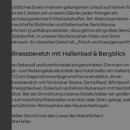
Da köstliches Essen in einem gelungenen Urlaub auf keinen Fa
fehlen darf, bieten wir unseren Gästen jeden Morgen ein
abwechslungsreiches Frühstücksbuffet. Am Abend servieren 
schmackhafte Südtiroler und italienische Gerichte aus
natürlichen Qualitätsprodukten, dazu gibt es ein großes Gem
und Salatbuffet. In unserer Küche kochen Vater und Sohn
gemeinsam. Ihr oberstes Gebot ist: „Frisch und hausgemacht“
Wellnessbereich mit Hallenbad & Bergblick
Neben liebevoll und komfortabel eingerichteten Zimmern im
Haupt- und Nebengebäude bietet das Hotel Haller ein Hallen
(30 °C) mit Gegenstromanlage und Panoramablick, einen
Wellnessbereich mit finnischer Sauna, Dampfbad, Whirlpool 
°C), Kneippbecken, Solarium und einen Ruheraum mit herrli
Ausblick. Bei der Einrichtung unseres Hotels haben wir große
Wert auf natürliche Materialien wie Holz oder Stein gelegt, we
zur gemütlichen Atmosphäre des Hauses beitragen.
Genießen Sie mit uns den Luxus des Natürlichen!
Familie Haller