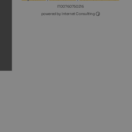
IT00760750216
Internet Consultin
powered by Internet Consulting