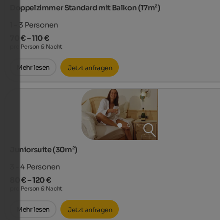
Doppelzimmer Standard mit Balkon (17m²)
1 - 3
Personen
70 € – 110 €
pro Person & Nacht
Mehr lesen
Jetzt anfragen
Juniorsuite (30m²)
3 - 4
Personen
80 € – 120 €
pro Person & Nacht
Mehr lesen
Jetzt anfragen