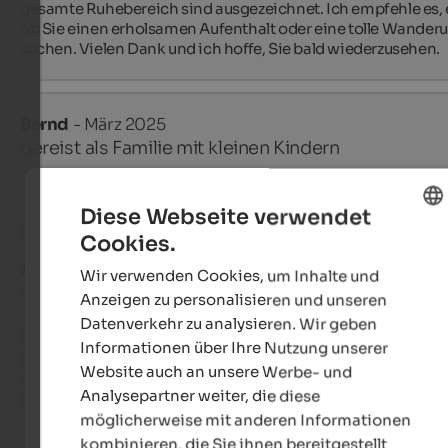
gesamte Ruhebereich sind ausgezeichnet. Ich empfehle es, e
ob Sie einen erholsamen Aufenthalt oder eine tolle Wanderu
suchen. Vielen Dank und ich hoffe, Sie bald wiederzusehen.
Bernd
- März 2025
gereist als Familie mit kleinen Kindern
Diese Webseite verwendet
Bewertung aus Google
Cookies.
ENGLISH
AUSGEZEICHNET
Wir verwenden Cookies, um Inhalte und
GERMAN
4,8 von 5 Sternen
Anzeigen zu personalisieren und unseren
Datenverkehr zu analysieren. Wir geben
Seit 30 Jahren fühlen wir uns stets sehr herzlich aufgenomm
Informationen über Ihre Nutzung unserer
und die Mitarbeitertenden geben jeden Tag alles um Wünsch
Website auch an unsere Werbe- und
erfüllen!

Analysepartner weiter, die diese
Cornelia und Bernd
möglicherweise mit anderen Informationen
kombinieren, die Sie ihnen bereitgestellt