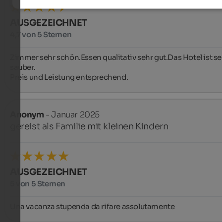
AUSGEZEICHNET
4,7 von 5 Sternen
Zimmer sehr schön.Essen qualitativ sehr gut.Das Hotel ist se
sauber.

Preis und Leistung entsprechend.
Anonym
- Januar 2025
gereist als Familie mit kleinen Kindern
AUSGEZEICHNET
5 von 5 Sternen
Una vacanza stupenda da rifare assolutamente