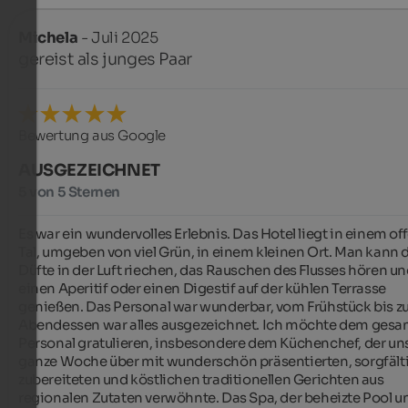
Michela
- Juli 2025
gereist als junges Paar
Bewertung aus Google
AUSGEZEICHNET
5 von 5 Sternen
Es war ein wundervolles Erlebnis. Das Hotel liegt in einem of
Tal, umgeben von viel Grün, in einem kleinen Ort. Man kann d
Düfte in der Luft riechen, das Rauschen des Flusses hören un
einen Aperitif oder einen Digestif auf der kühlen Terrasse 
genießen. Das Personal war wunderbar, vom Frühstück bis z
Abendessen war alles ausgezeichnet. Ich möchte dem gesa
Personal gratulieren, insbesondere dem Küchenchef, der uns
ganze Woche über mit wunderschön präsentierten, sorgfälti
zubereiteten und köstlichen traditionellen Gerichten aus 
regionalen Zutaten verwöhnte. Das Spa, der beheizte Pool un