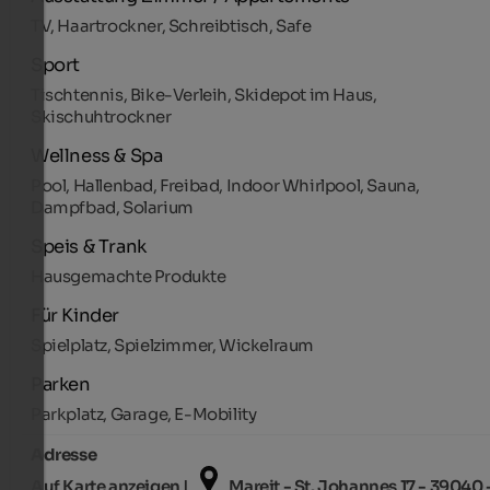
TV, Haartrockner, Schreibtisch, Safe
Sport
Tischtennis, Bike-Verleih, Skidepot im Haus,
Skischuhtrockner
Wellness & Spa
Pool, Hallenbad, Freibad, Indoor Whirlpool, Sauna,
Dampfbad, Solarium
Speis & Trank
Hausgemachte Produkte
Für Kinder
Spielplatz, Spielzimmer, Wickelraum
Parken
Parkplatz, Garage, E-Mobility
Adresse
Auf Karte anzeigen |
Mareit - St. Johannes 17 - 39040 