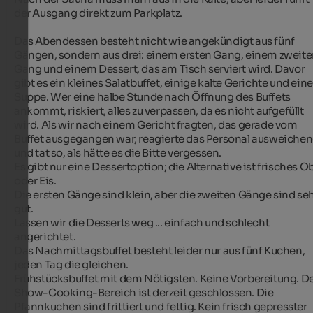
der Ausgang direkt zum Parkplatz.

Das Abendessen besteht nicht wie angekündigt aus fünf 
Gängen, sondern aus drei: einem ersten Gang, einem zweite
Gang und einem Dessert, das am Tisch serviert wird. Davor 
gibt es ein kleines Salatbuffet, einige kalte Gerichte und eine 
Suppe. Wer eine halbe Stunde nach Öffnung des Buffets 
ankommt, riskiert, alles zu verpassen, da es nicht aufgefüllt 
wird. Als wir nach einem Gericht fragten, das gerade vom 
Buffet ausgegangen war, reagierte das Personal ausweichen
und tat so, als hätte es die Bitte vergessen.

Es gibt nur eine Dessertoption; die Alternative ist frisches Ob
oder Eis.

Die ersten Gänge sind klein, aber die zweiten Gänge sind seh
gut.

Lassen wir die Desserts weg ... einfach und schlecht 
angerichtet.

Das Nachmittagsbuffet besteht leider nur aus fünf Kuchen, 
jeden Tag die gleichen.

Frühstücksbuffet mit dem Nötigsten. Keine Vorbereitung. De
Show-Cooking-Bereich ist derzeit geschlossen. Die 
Pfannkuchen sind frittiert und fettig. Kein frisch gepresster 