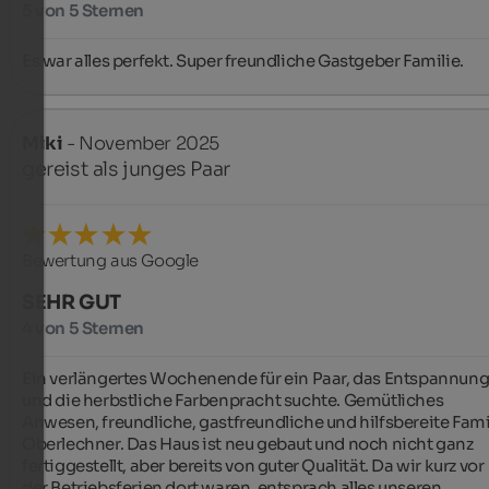
5 von 5 Sternen
Es war alles perfekt. Super freundliche Gastgeber Familie.
Miki
- November 2025
gereist als junges Paar
Bewertung aus Google
SEHR GUT
4 von 5 Sternen
Ein verlängertes Wochenende für ein Paar, das Entspannung
und die herbstliche Farbenpracht suchte. Gemütliches 
Anwesen, freundliche, gastfreundliche und hilfsbereite Famil
Oberlechner. Das Haus ist neu gebaut und noch nicht ganz 
fertiggestellt, aber bereits von guter Qualität. Da wir kurz vor 
der Betriebsferien dort waren, entsprach alles unseren 