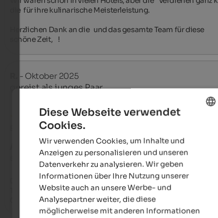
Wir waren schon in vielen Hotels, aber die ̈   verdienen ganz kl
die  für ihre kulinarische Meisterleistung.

Herzlichen Dank an die   und das gesamte Team für diese 
schöne Zeit,    !
R.
- Oktober 2025
gereist als junges Paar
Diese Webseite verwendet
Cookies.
ENGLISH
Bewertung aus Google
Wir verwenden Cookies, um Inhalte und
GERMAN
AUSGEZEICHNET
Anzeigen zu personalisieren und unseren
5 von 5 Sternen
Datenverkehr zu analysieren. Wir geben
Informationen über Ihre Nutzung unserer
Das perfekte Urlaubsambiente - und kulinarisch jeden Tag ei
Website auch an unsere Werbe- und
Traumerlebnis ! Und eine so liebe und zuvorkommende 
Analysepartner weiter, die diese
Gastgeber-Familie - wir kommen gerne wieder!!!
möglicherweise mit anderen Informationen