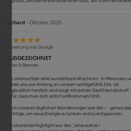
begrüsst, und keine wünsche offen lässt. Wir kommen wiede
Richard
- Oktober 2025
Bewertung aus Google
AUSGEZEICHNET
5 von 5 Sternen
Wir verbrachten eine wunderbare Woche im   in Meransen un
haben uns von Anfang an rundum wohlgefühlt. Die   ist 
unglaublich herzlich und sorgt mit echter Gastfreundschaft 
dafür, dass man sich sofort willkommen fühlt.

Nach unseren täglichen Wanderungen war der -     genau das
Richtige, um neue Energie zu tanken und zu entspannen.

Ein absolutes Highlight war das  ̈, eine wahre !
