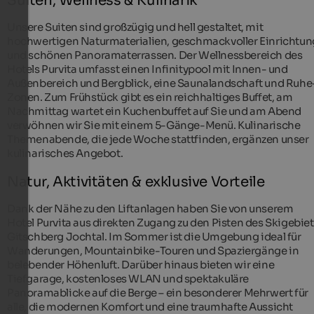
Suiten, Wellness & Kulinarik
Unsere Suiten sind großzügig und hell gestaltet, mit
hochwertigen Naturmaterialien, geschmackvoller Einrichtun
und schönen Panoramaterrassen. Der Wellnessbereich des
Hotels Purvita umfasst einen Infinitypool mit Innen- und
Außenbereich und Bergblick, eine Saunalandschaft und Ruhe
Zonen. Zum Frühstück gibt es ein reichhaltiges Buffet, am
Nachmittag wartet ein Kuchenbuffet auf Sie und am Abend
verwöhnen wir Sie mit einem 5-Gänge-Menü. Kulinarische
Themenabende, die jede Woche stattfinden, ergänzen unser
kulinarisches Angebot.
Natur, Aktivitäten & exklusive Vorteile
Dank der Nähe zu den Liftanlagen haben Sie von unserem
Hotel Purvita aus direkten Zugang zu den Pisten des Skigebie
Gitschberg Jochtal. Im Sommer ist die Umgebung ideal für
Wanderungen, Mountainbike-Touren und Spaziergänge in
belebender Höhenluft. Darüber hinaus bieten wir eine
Tiefgarage, kostenloses WLAN und spektakuläre
Panoramablicke auf die Berge – ein besonderer Mehrwert für
alle, die modernen Komfort und eine traumhafte Aussicht