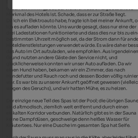
Privatsphäre. Das gilt insbesondere für den viel gepriesenen 
neuen Swimmingpool, der vielleicht das einzige attraktive 
Merkmal des Hotels ist. Schade, dass er zur Straße liegt.

Da ich ein Elektroauto habe, fragte ich bei meiner Ankunft, o
ich es aufladen könnte. Uns wurde gesagt, dass nur eine der 
drei Ladestationen funktionierte und dass dies nur bis zu eine
bestimmten Uhrzeit möglich sei, da der Strom dann für ande
Hoteldienstleistungen verwendet würde. Es wäre daher besse
das Auto im Ort aufzuladen, wie empfohlen. Aus irgendeinem
Grund nutzten andere Gäste den Service nicht, und 
glücklicherweise konnten wir unser Auto aufladen. Da wir 
einen Hund haben, bekamen wir ein Zimmer, das nach 
Hundefutter und Rauch roch und dessen Boden völlig ruiniert
war. Es war bis zu unserer Ankunft geöffnet gewesen (vielleic
wegen des Geruchs), und wir hatten Mühe, es zu heizen.

Der einzige neue Teil des Spas ist der Pool; die übrigen Saune
sind altmodisch, ziemlich weit entfernt und durch einen 
eiskalten Korridor verbunden. Natürlich gibt es in der Sauna 
keine Dampfdüsen, geschweige denn heißes Wasser für 
Kräutertees. Nur eine Dusche im gesamten Spa hat Seife.

Nach der Sauna muss man raus in die Kälte, aber leider führt 