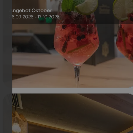
Angebot Oktober
26.09.2026 - 17.10.2026
Wir laden Sie ein, gemeinsam mit uns die Neueröffnung
des Hotel Purvita zu feiern, und haben uns deshalb ein
besonderes Geschenk für Sie ausgedacht.
800 €
7 Nächte ab
pro Person
mehr Details