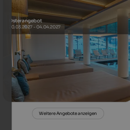
Osterangebot
20.03.2027 - 04.04.2027
Direkt neben dem Hotel Purvita befindet sich ein
Verbindungslift ins Skigebiet und wenige Fußminuten
entfernt ein Skibus, der regelmäßig zur Talstation der
Gitschberg-Kabinenbahn fährt.
850 €
1 Nächte ab
pro Person
mehr Details
Weitere Angebote anzeigen