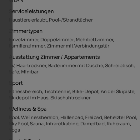
WLAN
Serviceleistungen
Haustiere erlaubt, Pool-/Strandtücher
Zimmertypen
Einzelzimmer, Doppelzimmer, Mehrbettzimmer,
Familienzimmer, Zimmer mit Verbindungstür
Ausstattung Zimmer / Appartements
TV, Haartrockner, Badezimmer mit Dusche, Schreibtisch,
Safe, Minibar
Sport
Fitnessbereich, Tischtennis, Bike-Depot, An der Skipiste,
Skidepot im Haus, Skischuhtrockner
Wellness & Spa
Pool, Wellnessbereich, Hallenbad, Freibad, Beheizter Pool,
Sky Pool, Sauna, Infrarotkabine, Dampfbad, Ruheraum,
Yoga