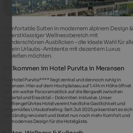
Komfortable Suiten in modernem alpinem Design &
ein erstklassiger Wellnessbereich mit
wunderschönen Ausblicken – die ideale Wahl für all
die ein Urlaubs-Ambiente mit dezentem Luxus
genießen möchten.
Willkommen im Hotel Purvita in Meransen
Das Hotel Purvita**** liegt zentral und dennoch ruhig in
Meransen: Hier auf dem Hochplateau auf 1.414 m Höhe öffnet
sich ein weiter Panoramablick auf die Bergwelt zwischen
Pustertal und Eisacktal – Dolomiten inklusive. Unser
familiengeführtes Hotel vereint herzliche Gastlichkeit und
zeitgemäßes Urlaubsfeeling: Seit Juli 2025 präsentiert es sich
vollständig renoviert und bietet nun noch mehr Komfort und
ein modernes Design für die Hotelgäste.