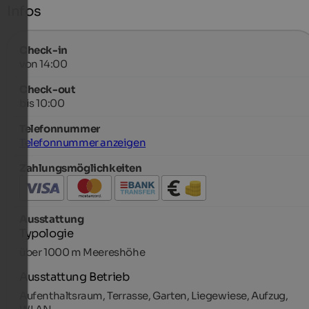
Infos
Check-in
von 14:00
Check-out
bis 10:00
Telefonnummer
Telefonnummer anzeigen
Zahlungsmöglichkeiten
Ausstattung
Typologie
über 1000 m Meereshöhe
Ausstattung Betrieb
Aufenthaltsraum, Terrasse, Garten, Liegewiese, Aufzug,