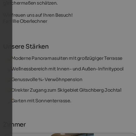
gleichermaßen schätzen.
Wir freuen uns auf Ihren Besuch!
Familie Oberlechner
Unsere Stärken
Moderne Panoramasuiten mit großzügiger Terrasse
Wellnessbereich mit Innen- und Außen-Infinitypool
Genussvolle ¾-Verwöhnpension
Direkter Zugang zum Skigebiet Gitschberg Jochtal
Garten mit Sonnenterrasse.
Zimmer