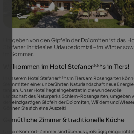
Umgeben von den Gipfeln der Dolomiten ist das Ho
Stefaner Ihr ideales Urlaubsdomizil – im Winter sow
im Sommer.
Willkommen im Hotel Stefaner***s in Tiers!
In unserem Hotel Stefaner***s in Tiers am Rosengarten kön
Sie inmitten einer unberührten Naturlandschaft neue Energie
tanken. Unser Hotel liegt eingebettet in die wundervolle
Landschaft des Naturparks Schlern-Rosengarten, umgeben 
den einzigartigen Gipfeln der Dolomiten, Wäldern und Wiese
Gönnen Sie sich eine Auszeit!
Gemütliche Zimmer & traditionelle Küche
Unsere Komfort-Zimmer sind überaus großzügig eingerichte