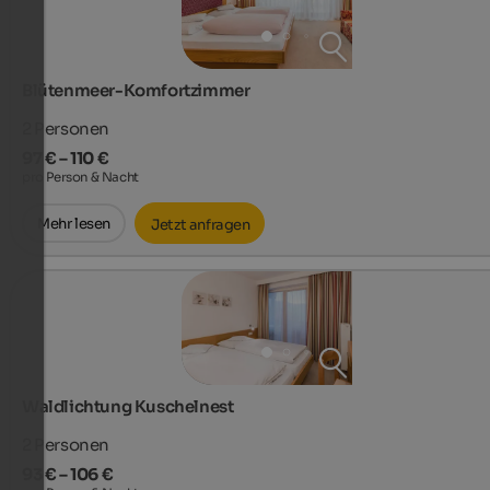
Blütenmeer-Komfortzimmer
2
Personen
97 € – 110 €
pro Person & Nacht
Mehr lesen
Jetzt anfragen
Waldlichtung Kuschelnest
2
Personen
93 € – 106 €