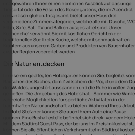
und gewähren Ihnen einen herrlichen Ausblick auf das urige
Tiersertal oder die Felsen des Rosengartens, die im Abendrot
romantisch glühen. Insgesamt bietet unser Haus drei
verschiedene Zimmerkategorien, welche alle mit Dusche, WC
Föhn, Safe, Sat.-TV und Balkon ausgestattet sind. Unser
Küchenchef verwöhnt Sie mit köstlichen Gerichten der
traditionellen Südtiroler Küche, welche mit schmackhaften
Kräutern aus unserem Garten und Produkten von Bauernhöfe
aus der Region zubereitet werden.
Die Natur entdecken
In unserem gepflegten Hotelgarten können Sie, begleitet vo
Rauschen des Baches, dem Zwitschern der Vögel und dem Du
des Waldes, ungestört ausspannen und die Ruhe in vollen Zü
genießen. Die Umgebung des Hotels hat – Sommer wie Winte
zahlreiche Möglichkeiten für sportliche Aktivitäten in der
traumhaften Naturlandschaft zu bieten. Während Ihres Urlau
im Hotel Stefaner können Sie auch Ihrem Auto eine Pause
gönnen. Eine Bushaltestelle befindet sich direkt vor dem Hotel
Mit dem Südtirol Guest Pass, der bei uns im Preis inklusive ist,
können Sie alle öffentlichen Verkehrsmittel in Südtirol kosten