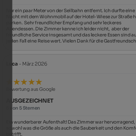
Nur ein paar Meter von der Seilbahn entfernt. Ich durfte eine 
Nacht mit dem Wohnmobil auf der Hotel-Wiese zur Straße hi
parken.  Sehr freundlicher Empfang und sehr leckeres 
Abendessen. Die Zimmer kenne ich leider nicht,  aber der 
freundliche Service insgesamt und das leckere Essen sind auf
jeden Fall eine Reise wert. Vielen Dank für die Gastfreundsch
Luca
- März 2026
Bewertung aus Google
AUSGEZEICHNET
5 von 5 Sternen
Ein wunderbarer Aufenthalt! Das Zimmer war hervorragend, 
sowohl was die Größe als auch die Sauberkeit und den Komfo
betrifft.
