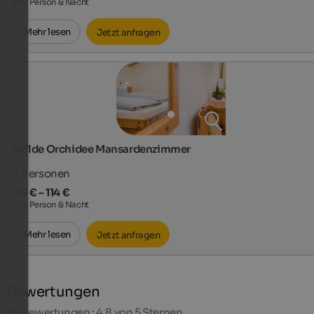
pro Person & Nacht
Mehr lesen
Jetzt anfragen
Wilde Orchidee Mansardenzimmer
2
Personen
99 € – 114 €
pro Person & Nacht
Mehr lesen
Jetzt anfragen
Bewertungen
86
Bewertungen : 4,8 von 5 Sternen