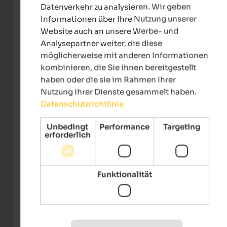
Datenverkehr zu analysieren. Wir geben
Informationen über Ihre Nutzung unserer
Website auch an unsere Werbe- und
Volker
- Januar 2026
Analysepartner weiter, die diese
gereist als Gruppe von Freunden
möglicherweise mit anderen Informationen
kombinieren, die Sie ihnen bereitgestellt
haben oder die sie im Rahmen Ihrer
Bewertung aus Google
Nutzung ihrer Dienste gesammelt haben.
Datenschutzrichtlinie
AUSGEZEICHNET
5 von 5 Sternen
Unbedingt
Performance
Targeting
erforderlich
Wir haben gerade eine fantastische Schneeschuhwoche bei 
Familie Villgrattner verbracht. Unser sehr schönes Zimmer m
Balkon hatte einen wunderbaren Blick auf die 
Rosengartenbergkette. Für die vom Tourismusverband gefüh
Funktionalität
Touren konnte man sich problemlos am Vorabend im Hotel 
anmelden, die Schneeschuhe, Stöcke und Spikes wurden vo
Hotel gestellt. Lunchpakete und Thermosgetränke gab es 
obendrauf. Das Hotel liegt optimal, umrundet von schönen 
Bergen, am Fuß der Gondelbahn und der Bus hält direkt vor der