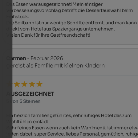
Das Essen war ausgezeichnet! Mein einziger 
Verbesserungsvorschlag betrifft die Dessertauswahl beim 
Frühstück.

Die Seilbahn ist nur wenige Schritte entfernt, und man kann 
direkt vom Hotel aus Spaziergänge unternehmen.

Vielen Dank für Ihre Gastfreundschaft!
Carmen
- Februar 2026
gereist als Familie mit kleinen Kindern
AUSGEZEICHNET
5 von 5 Sternen
Ein herzich familiengeführtes, sehr ruhiges Hotel das zum 
Wohlfühlen einlädt!

Sehr feines Essen wenn auch kein Wahlmenü, ist immer etwas
jeden dabei, super Service, liebes Personal, gemütlich, ruhige