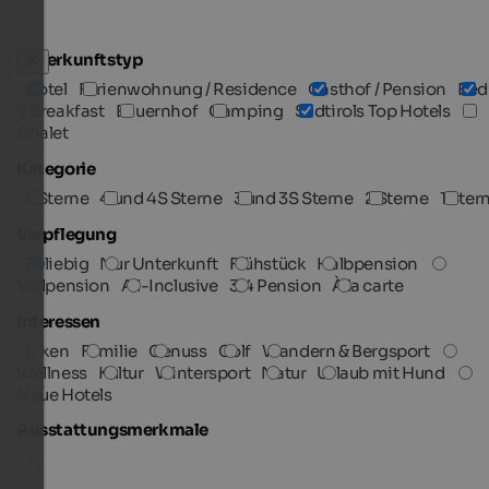
Unterkunftstyp
Hotel
Ferienwohnung / Residence
Gasthof / Pension
Bed
& Breakfast
Bauernhof
Camping
Südtirols Top Hotels
Chalet
Kategorie
5 Sterne
4 und 4S Sterne
3 und 3S Sterne
2 Sterne
1 Ster
Verpflegung
Beliebig
Nur Unterkunft
Frühstück
Halbpension
Vollpension
All-Inclusive
3/4 Pension
À la carte
Interessen
Biken
Familie
Genuss
Golf
Wandern & Bergsport
Wellness
Kultur
Wintersport
Natur
Urlaub mit Hund
Neue Hotels
Ausstattungsmerkmale