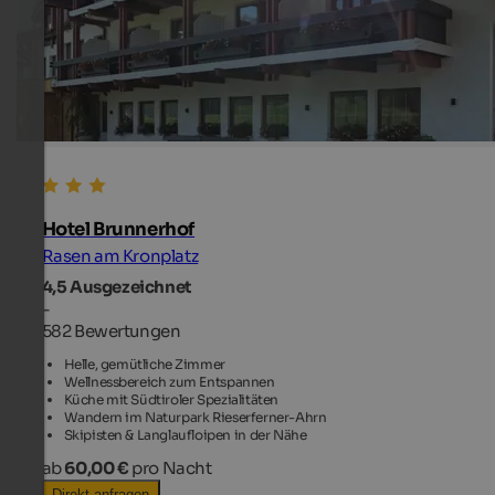
Hotel Brunnerhof
Rasen am Kronplatz
4,5
Ausgezeichnet
-
582 Bewertungen
Helle, gemütliche Zimmer
Wellnessbereich zum Entspannen
Küche mit Südtiroler Spezialitäten
Wandern im Naturpark Rieserferner-Ahrn
Skipisten & Langlaufloipen in der Nähe
ab
60,00 €
pro Nacht
Direkt anfragen