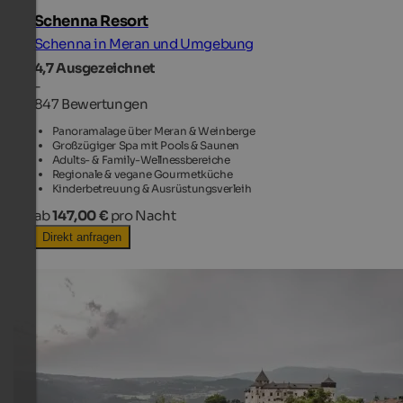
Schenna Resort
Schenna in Meran und Umgebung
4,7
Ausgezeichnet
-
847 Bewertungen
Panoramalage über Meran & Weinberge
Großzügiger Spa mit Pools & Saunen
Adults- & Family-Wellnessbereiche
Regionale & vegane Gourmetküche
Kinderbetreuung & Ausrüstungsverleih
ab
147,00 €
pro Nacht
Direkt anfragen