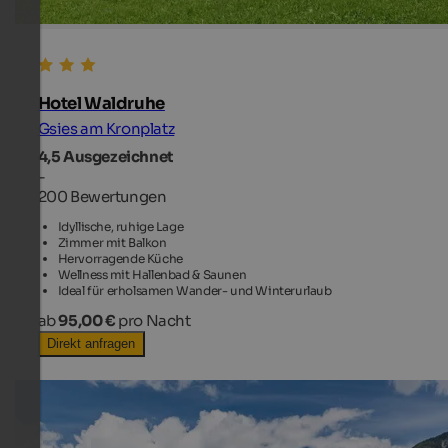
Hotel Waldruhe
Gsies am Kronplatz
4,5
Ausgezeichnet
-
200 Bewertungen
Idyllische, ruhige Lage
Zimmer mit Balkon
Hervorragende Küche
Wellness mit Hallenbad & Saunen
Ideal für erholsamen Wander- und Winterurlaub
ab
95,00 €
pro Nacht
Direkt anfragen