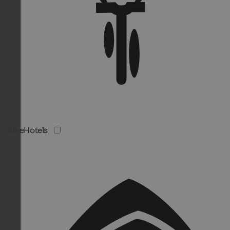
BikeHotels