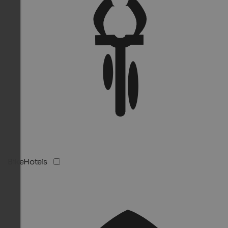
BikeHotels