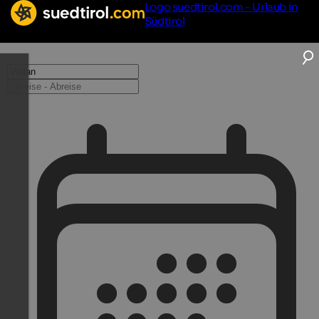
Logo suedtirol.com - Urlaub in
Südtirol