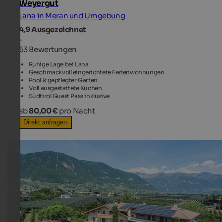
Weyergut
Lana in Meran und Umgebung
4,9
Ausgezeichnet
-
63 Bewertungen
Ruhige Lage bei Lana
Geschmackvoll eingerichtete Ferienwohnungen
Pool & gepflegter Garten
Voll ausgestattete Küchen
Südtirol Guest Pass inklusive
ab
80,00 €
pro Nacht
Direkt anfragen