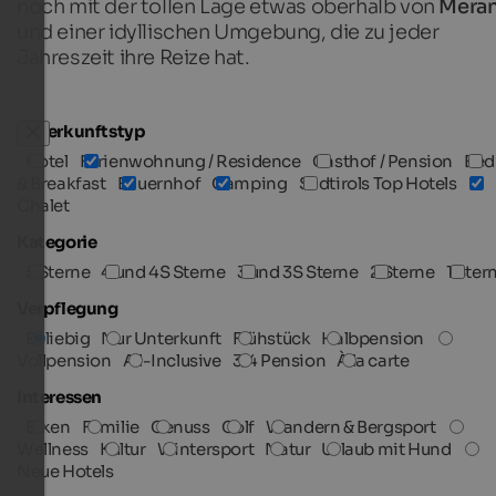
noch mit der tollen Lage etwas oberhalb von
Mera
und einer idyllischen Umgebung, die zu jeder
Jahreszeit ihre Reize hat.
Unterkunftstyp
Hotel
Ferienwohnung / Residence
Gasthof / Pension
Bed
& Breakfast
Bauernhof
Camping
Südtirols Top Hotels
Chalet
Kategorie
5 Sterne
4 und 4S Sterne
3 und 3S Sterne
2 Sterne
1 Ster
Verpflegung
Beliebig
Nur Unterkunft
Frühstück
Halbpension
Vollpension
All-Inclusive
3/4 Pension
À la carte
Interessen
Biken
Familie
Genuss
Golf
Wandern & Bergsport
Wellness
Kultur
Wintersport
Natur
Urlaub mit Hund
Neue Hotels