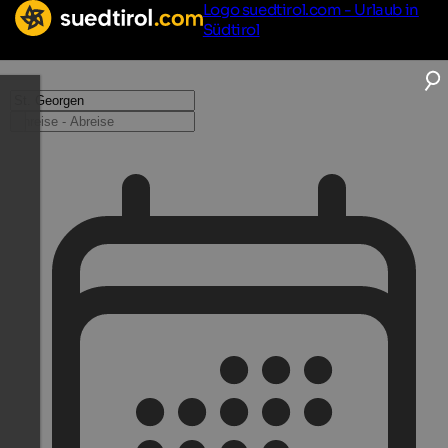
Logo suedtirol.com - Urlaub in
Südtirol