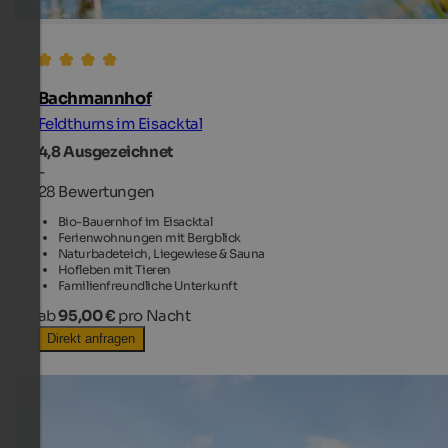
Bachmannhof
Feldthurns im Eisacktal
4,8
Ausgezeichnet
-
28 Bewertungen
Bio-Bauernhof im Eisacktal
Ferienwohnungen mit Bergblick
Naturbadeteich, Liegewiese & Sauna
Hofleben mit Tieren
Familienfreundliche Unterkunft
ab
95,00 €
pro Nacht
Direkt anfragen