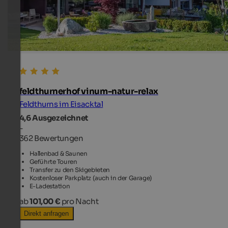
feldthurnerhof vinum-natur-relax
Feldthurns im Eisacktal
4,6
Ausgezeichnet
-
362 Bewertungen
Hallenbad & Saunen
Geführte Touren
Transfer zu den Skigebieten
Kostenloser Parkplatz (auch in der Garage)
E-Ladestation
ab
101,00 €
pro Nacht
Direkt anfragen