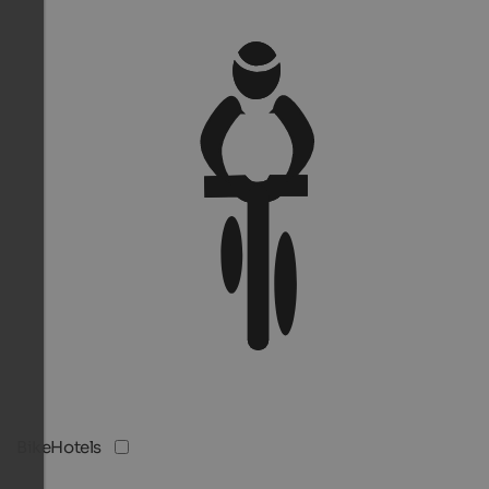
BikeHotels