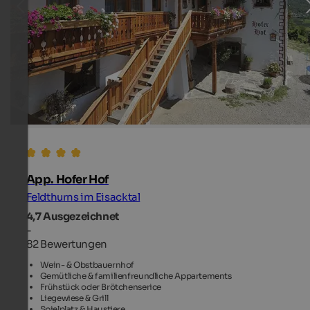
App. Hofer Hof
Feldthurns im Eisacktal
4,7
Ausgezeichnet
-
82 Bewertungen
Wein- & Obstbauernhof
Gemütliche & familienfreundliche Appartements
Frühstück oder Brötchenserice
Liegewiese & Grill
Spielplatz & Haustiere