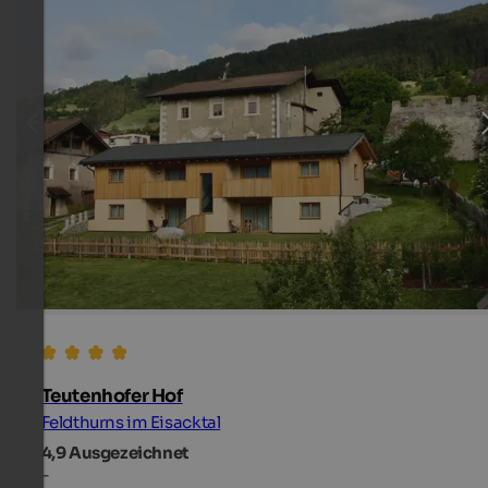
Teutenhofer Hof
Feldthurns im Eisacktal
4,9
Ausgezeichnet
-