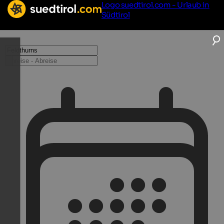
Logo suedtirol.com - Urlaub in
Südtirol