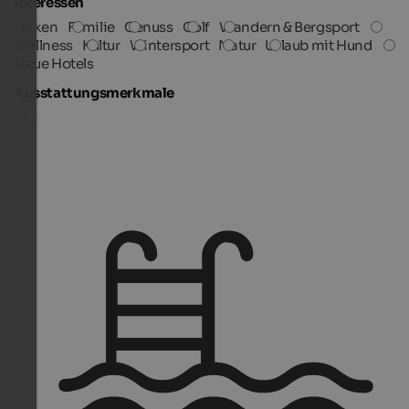
Interessen
Biken
Familie
Genuss
Golf
Wandern & Bergsport
Wellness
Kultur
Wintersport
Natur
Urlaub mit Hund
Neue Hotels
Ausstattungsmerkmale