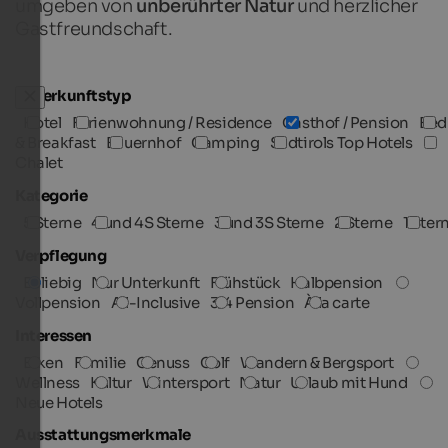
umgeben von
unberührter Natur
und herzlicher
Gastfreundschaft.
Unterkunftstyp
Hotel
Ferienwohnung / Residence
Gasthof / Pension
Bed
& Breakfast
Bauernhof
Camping
Südtirols Top Hotels
Chalet
Kategorie
5 Sterne
4 und 4S Sterne
3 und 3S Sterne
2 Sterne
1 Ster
Verpflegung
Beliebig
Nur Unterkunft
Frühstück
Halbpension
Vollpension
All-Inclusive
3/4 Pension
À la carte
Interessen
Biken
Familie
Genuss
Golf
Wandern & Bergsport
Wellness
Kultur
Wintersport
Natur
Urlaub mit Hund
Neue Hotels
Ausstattungsmerkmale