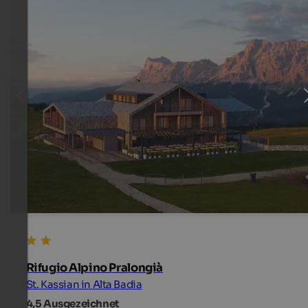
Rifugio Alpino Pralongià
St. Kassian in Alta Badia
4,5
Ausgezeichnet