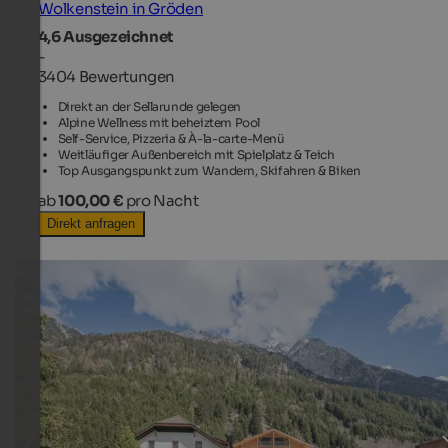
Wolkenstein in Gröden
4,6
Ausgezeichnet
-
3404 Bewertungen
Direkt an der Sellarunde gelegen
Alpine Wellness mit beheiztem Pool
Self-Service, Pizzeria & À-la-carte-Menü
Weitläufiger Außenbereich mit Spielplatz & Teich
Top Ausgangspunkt zum Wandern, Skifahren & Biken
ab
100,00 €
pro Nacht
Direkt anfragen