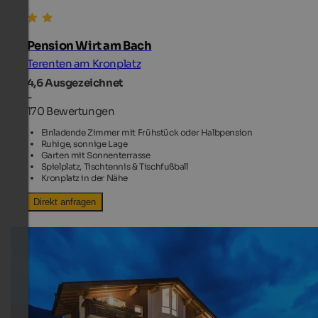
Pension Wirt am Bach
Terenten am Kronplatz
4,6
Ausgezeichnet
-
170 Bewertungen
Einladende Zimmer mit Frühstück oder Halbpension
Ruhige, sonnige Lage
Garten mit Sonnenterrasse
Spielplatz, Tischtennis & Tischfußball
Kronplatz in der Nähe
Direkt anfragen