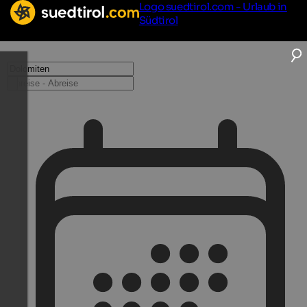
Logo suedtirol.com - Urlaub in
Südtirol