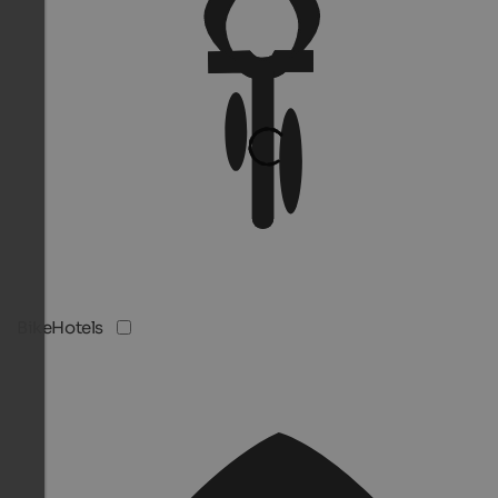
BikeHotels