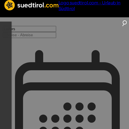
Logo suedtirol.com - Urlaub in
Südtirol