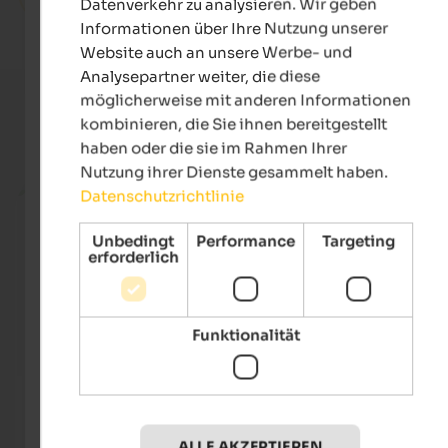
Datenverkehr zu analysieren. Wir geben
Informationen über Ihre Nutzung unserer
Website auch an unsere Werbe- und
Analysepartner weiter, die diese
möglicherweise mit anderen Informationen
kombinieren, die Sie ihnen bereitgestellt
Aktuelle Urlaubsangebote
haben oder die sie im Rahmen Ihrer
Nutzung ihrer Dienste gesammelt haben.
ab 59 €
Datenschutzrichtlinie
Unbedingt
Performance
Targeting
erforderlich
Funktionalität
Haus Marlene
Hotel
In besonders ruhiger und sonniger Lage oberhalb von
Echte
Kaltern an der Südtiroler Weinstraße mit einem Garten,
Stern
ALLE AKZEPTIEREN