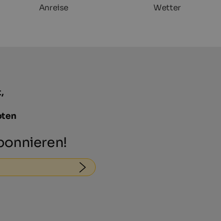
Anreise
Wetter
,
oten
onnieren!