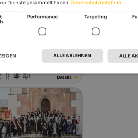
hrer Dienste gesammelt haben.
Datenschutzrichtlinie
t
Performance
Targeting
Fu
ch
11. - 27.12.2026
ALLE ABLEHNEN
ZEIGEN
ALLE A
stelruther Bergweihnacht
fplatz, Kastelruth
Details