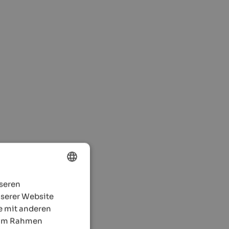
rden und wir
nseren
ENGLISH
alter.
nserer Website
GERMAN
e mit anderen
e im Rahmen