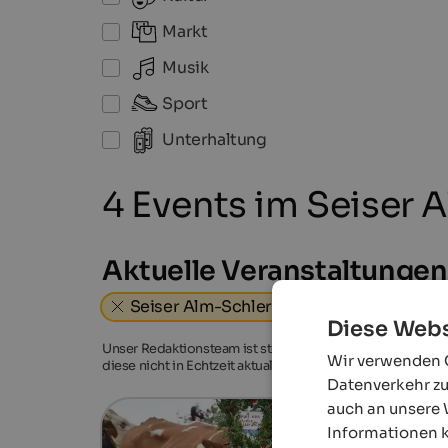
Markt
Musik
Sport
Unterhaltung
4 Events im Seiser 
Aktuelle Veranstaltungen
Seiser Alm-Schlerngebiet
Braucht
Diese Webs
Unser Redaktionsteam ist stets bemüht, ausführliche und
Wir verwenden C
diese nicht in Echtzeit aktualisieren können. Genaue Ang
Datenverkehr zu
auch an unsere 
Informationen k