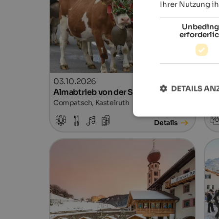
Ihrer Nutzung i
Unbeding
erforderli
03.10.2026
28.
DETAILS AN
Almabtrieb von der Seiser Alm
Ka
Compatsch, Kastelruth
Dor
Details