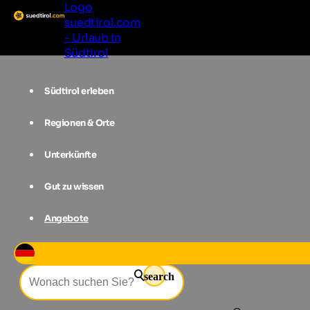
Logo
suedtirol.com
- Urlaub in
Südtirol
Südtirol erleben
Regionen & Orte
Unterkünfte
Gut zu wissen
Angebote
Event-Filter
search