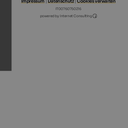
Impressum
|
Datenschutz
|
Cookies verwalten
IT00760750216
Internet Consultin
powered by Internet Consulting