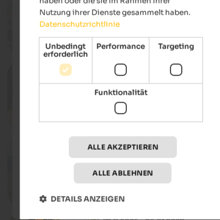
haben oder die sie im Rahmen Ihrer
Schokoladefestival
Nutzung ihrer Dienste gesammelt haben.
Dorfzentrum, Welsberg-Taisten
Datenschutzrichtlinie
Unbedingt
Performance
Targeting
Deta
erforderlich
10. - 11.10.2026
Herbstmarkt
Rathausplatz, Bruneck
Funktionalität
Deta
26. - 28.10.2026
ALLE AKZEPTIEREN
Stegener Markt
Stegener Marktplatz, Bruneck
ALLE ABLEHNEN
Deta
DETAILS ANZEIGEN