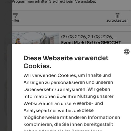
und Programmen erhalten Sie direkt beim Veranstalter.
zurücksetzen
Filter
09.08.2026, 29.08.2026, …
Event Markt SelberGMOCHT
St. Michael, Eppan an der Weinstraße
Diese Webseite verwendet
Cookies.
ENGLISH
Deta
Wir verwenden Cookies, um Inhalte und
GERMAN
06.03. - 30.10.2026
Anzeigen zu personalisieren und unseren
Bauernmarkt Bruneck
Datenverkehr zu analysieren. Wir geben
Graben, Bruneck
Informationen über Ihre Nutzung unserer
Website auch an unsere Werbe- und
Analysepartner weiter, die diese
Deta
möglicherweise mit anderen Informationen
kombinieren, die Sie ihnen bereitgestellt
21. - 22.08.2026