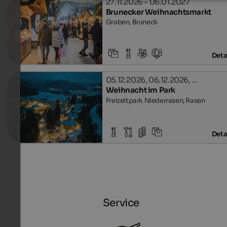
27.11.2026 - 06.01.2027
Brunecker Weihnachtsmarkt
Graben, Bruneck
Deta
05.12.2026, 06.12.2026, …
Weihnacht im Park
Freizeitpark Niederrasen, Rasen
Deta
Service