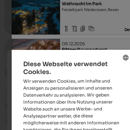
Weihnacht im Park
Freizeitpark Niederrasen, Rasen
Det
08.12.2026
Rittner Bauernadvent
Park der Mittelschule, Klobenstein
Diese Webseite verwendet
Cookies.
ENGLISH
Det
Wir verwenden Cookies, um Inhalte und
GERMAN
Anzeigen zu personalisieren und unseren
12.12.2026, 19.12.2026, …
Datenverkehr zu analysieren. Wir geben
Bergler Winter
Dorfplatz, Tiers am Rosengarten
Informationen über Ihre Nutzung unserer
Website auch an unsere Werbe- und
Analysepartner weiter, die diese
Det
möglicherweise mit anderen Informationen
kombinieren, die Sie ihnen bereitgestellt