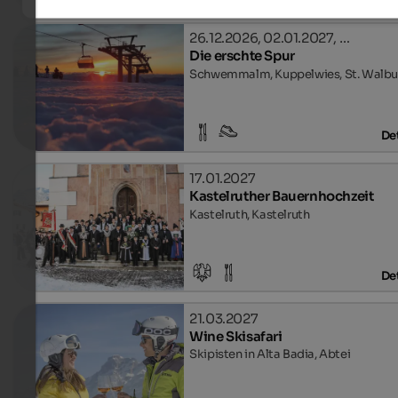
26.12.2026, 02.01.2027, …
Die erschte Spur
Schwemmalm, Kuppelwies, St. Walbu
Det
17.01.2027
Kastelruther Bauernhochzeit
Kastelruth, Kastelruth
Det
21.03.2027
Wine Skisafari
Skipisten in Alta Badia, Abtei