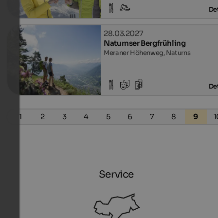
Det
28.03.2027
Naturnser Bergfrühling
Meraner Höhenweg, Naturns
Det
1
2
3
4
5
6
7
8
9
1
Service