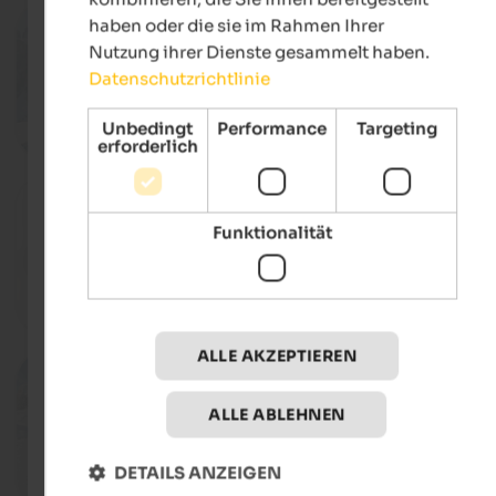
13.12.2026
haben oder die sie im Rahmen Ihrer
Gourmet Skisafari
Nutzung ihrer Dienste gesammelt haben.
Skipisten in Alta Badia, Abtei
Datenschutzrichtlinie
Unbedingt
Performance
Targeting
Det
erforderlich
15.12.2026, 19.01.2027, …
Der Sommelier auf der Piste
Funktionalität
Skipisten in Alta Badia, Abtei
Det
ALLE AKZEPTIEREN
21.12.2026
SunRisa: Skifahren bei Sonnen
Skipisten in Alta Badia, Abtei
ALLE ABLEHNEN
DETAILS ANZEIGEN
Det