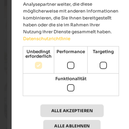
Brot- & Strudelmarkt in Brixen
Analysepartner weiter, die diese
Domplatz, Brixen
möglicherweise mit anderen Informationen
kombinieren, die Sie ihnen bereitgestellt
haben oder die sie im Rahmen Ihrer
Deta
Nutzung ihrer Dienste gesammelt haben.
Datenschutzrichtlinie
17.10. - 08.11.2026
Keschtniglwochen in Feldthurns
Unbedingt
Performance
Targeting
Feldthurns & Umgebung, Feldthurns
erforderlich
Deta
Funktionalität
18.10.2026
Bauernfestl in Teis
Teis, Villnöss
ALLE AKZEPTIEREN
Deta
ALLE ABLEHNEN