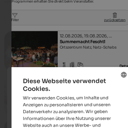
und Programmen erhalten Sie direkt beim Veranstalter.
zurücksetzen
Filter
12.08.2026, 19.08.2026, …
Summernacht Feschtl
Ortszentrum Natz, Natz-Schabs
Deta
09.08.2026, 29.08.2026, …
Diese Webseite verwendet
Event Markt SelberGMOCHT
Cookies.
ENGLISH
St. Michael, Eppan an der Weinstraße
Wir verwenden Cookies, um Inhalte und
GERMAN
Anzeigen zu personalisieren und unseren
Deta
Datenverkehr zu analysieren. Wir geben
Informationen über Ihre Nutzung unserer
02. - 04.10.2026
Website auch an unsere Werbe- und